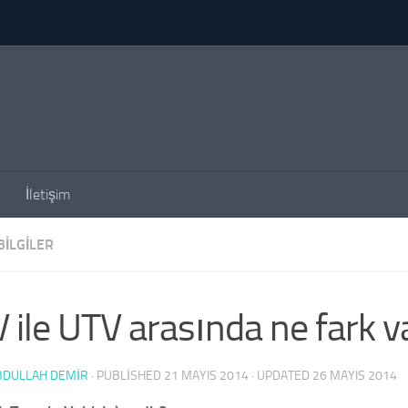
İletişim
BILGILER
 ile UTV arasında ne fark v
BDULLAH DEMİR
· PUBLISHED
21 MAYIS 2014
· UPDATED
26 MAYIS 2014