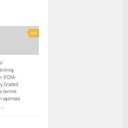
0
el
irilmiş
r (FDM-
ly Graded
ve termik
n aşılması
011