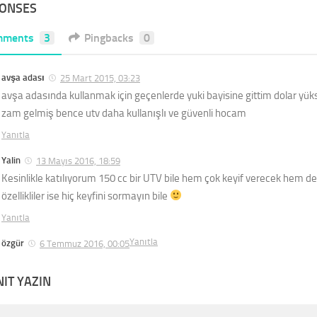
PONSES
mments
3
Pingbacks
0
avşa adası
25 Mart 2015, 03:23
avşa adasında kullanmak için geçenlerde yuki bayisine gittim dolar yüks
zam gelmiş bence utv daha kullanışlı ve güvenli hocam
Yanıtla
Yalin
13 Mayıs 2016, 18:59
Kesinlikle katılıyorum 150 cc bir UTV bile hem çok keyif verecek hem de 
özellikliler ise hiç keyfini sormayın bile
Yanıtla
Yanıtla
özgür
6 Temmuz 2016, 00:05
NIT YAZIN