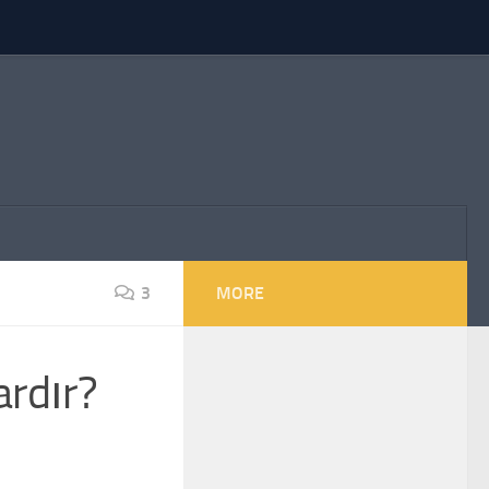
3
MORE
ardır?