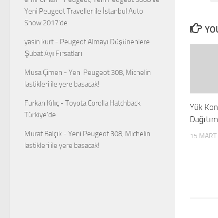
Yeni Peugeot Traveller ile İstanbul Auto
Show 2017’de
YOU
yasin kurt
-
Peugeot Almayı Düşünenlere
Şubat Ayı Fırsatları
Musa Çimen
-
Yeni Peugeot 308, Michelin
lastikleri ile yere basacak!
Furkan Kılıç
-
Toyota Corolla Hatchback
Yük Kon
Türkiye’de
Dağıtım
Murat Balçık
-
Yeni Peugeot 308, Michelin
15 MART
lastikleri ile yere basacak!