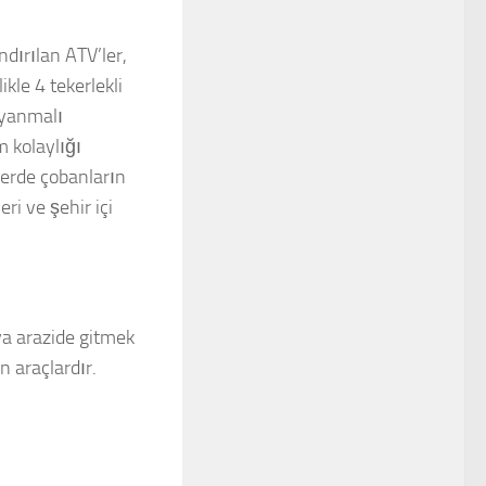
andırılan ATV’ler,
kle 4 tekerlekli
n yanmalı
m kolaylığı
lerde çobanların
eri ve şehir içi
eya arazide gitmek
n araçlardır.