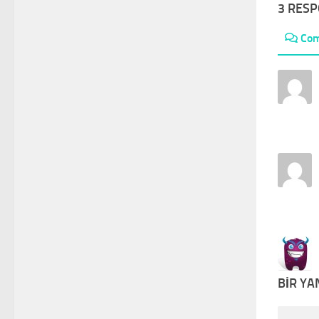
3 RES
Co
BIR YA