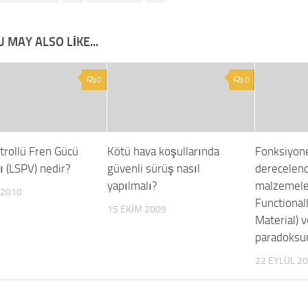
 MAY ALSO LIKE...
0
0
trollü Fren Gücü
Kötü hava koşullarında
Fonksiyon
ı (LSPV) nedir?
güvenli sürüş nasıl
derecelend
yapılmalı?
malzemele
 2010
Functional
15 EKIM 2009
Material) 
paradoksu
22 EYLÜL 2