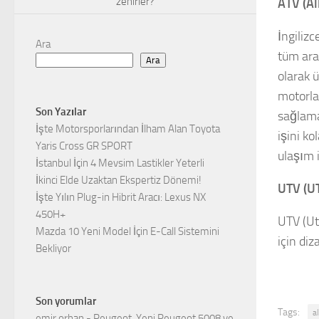
zehirler?
ATV (Al
İngilizc
Ara
tüm ara
Ara
olarak ü
motorlar
Son Yazılar
sağlama
İşte Motorsporlarından İlham Alan Toyota
işini ko
Yaris Cross GR SPORT
ulaşım i
İstanbul İçin 4 Mevsim Lastikler Yeterli
İkinci Elde Uzaktan Ekspertiz Dönemi!
UTV (
UT
İşte Yılın Plug-in Hibrit Aracı: Lexus NX
450H+
UTV (Uti
Mazda 10 Yeni Model İçin E-Call Sistemini
için diz
Bekliyor
Son yorumlar
Tags:
a
emir orhan
-
Peugeot, Yeni Peugeot 5008 ve