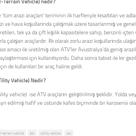
l-Terrain Vehicle) nedir?
e ‘tüm arazi araçları’ teriminin ilk harfleriyle kısaltılan ve adl
zi ve hava koşullarında çalışmak üzere tasarlanmış ve genelli
retilen, tek ya da çift kişilik kapasitelere sahip, benzinli içte
la çalışan araçlardır. İlk olarak zorlu arazi koşullarında ulaşı
sı amacı ile üretilmiş olan ATV’ler Avustralya’da geniş arazi
laylaştırması için kullanılıyordu. Daha sonra tabiat ile kır gezil
çin de kullanılan bir araç haline geldi.
ility Vehicle)
Nedir?
lity vehicle) ise ATV araçların geliştirilmiş şeklidir. Yolda v
ayn edilmiş hafif ve üstünde kafes biçiminde bir karoserisi ola
ll-terrain vehicle
atv
utility vehicle
utv