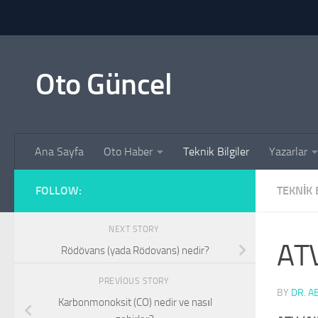
Skip to content
Oto Güncel
Ana Sayfa
Oto Haber
Teknik Bilgiler
Yazarlar
FOLLOW:
TEKNIK 
NEXT STORY
ATV
Rödövans (yada Rödovans) nedir?
PREVIOUS STORY
BY
DR. A
Karbonmonoksit (CO) nedir ve nasıl