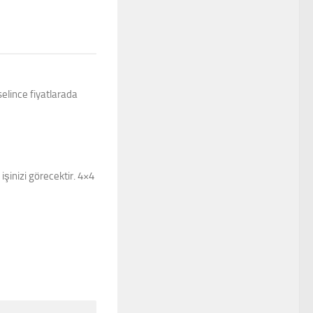
elince fiyatlarada
işinizi görecektir. 4×4