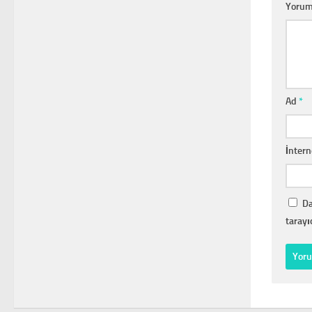
Yoru
Ad
*
İntern
Da
tarayı