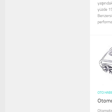
yaşındaki
yüzde 15
Benzersi
performan
OTO HAB
Otomo
Otomotiv