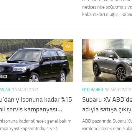
neticesinde soğutma sıvı
kabarcıkları oluşur. Kabarc
0
YALAR
30 MART 2012
OTO HABER
30 MART 2012
u’dan yılsonuna kadar %15
Subaru XV ABD’de
mli servis kampanyası…
adıyla satışa çıkı
yılsonuna kadar sürecek genel bakım
ABD pazarında Subaru XV
ampanyası kapsamında, 4 ve 5
isimlendirilecek olan Sub