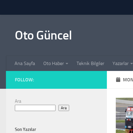
Skip to content
Oto Güncel
Ana Sayfa
Oto Haber
Teknik Bilgiler
Yazarlar
FOLLOW:
MON
Ara
Ara
Son Yazılar