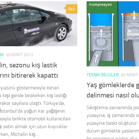
0
IK
30 MART 2012
in, sezonu kış lastik
rını bitirerek kapattı
TEKNIK BILGILER
30 MART
Yaş gömleklerde 
yüzünü göstermesiyle ısınan
delinmesi nasıl ol
 kışı geride bırakırken kış lastiği
 rekor sayılara ulaştı. Türkiye’de,
Sıkıştırma zamanında pi
e İstanbul’da yoğun kar yağışının
yüzeyine, iş zamanında 
ıyla birlikte otomobil kullanıcıları
yüzeyine baskı oluşturur.
ği satın almak için uzun kuyruklar
durum gömlekte yaslanma
ken, Michelin kış...
bir esnemeye neden olu