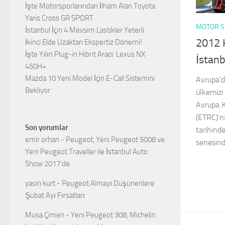
İşte Motorsporlarından İlham Alan Toyota
Yaris Cross GR SPORT
MOTOR S
İstanbul İçin 4 Mevsim Lastikler Yeterli
2012 
İkinci Elde Uzaktan Ekspertiz Dönemi!
İşte Yılın Plug-in Hibrit Aracı: Lexus NX
İstanb
450H+
Mazda 10 Yeni Model İçin E-Call Sistemini
Avrupa’d
Bekliyor
ülkemizi
Avrupa 
(ETRC)’n
Son yorumlar
tarihind
emir orhan
-
Peugeot, Yeni Peugeot 5008 ve
senesind
Yeni Peugeot Traveller ile İstanbul Auto
Show 2017’de
yasin kurt
-
Peugeot Almayı Düşünenlere
Şubat Ayı Fırsatları
Musa Çimen
-
Yeni Peugeot 308, Michelin