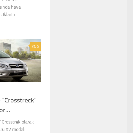
sında hava
ıkların...
0
 “Crosstreck”
yor…
 Crosstrek olarak
aru XV modeli