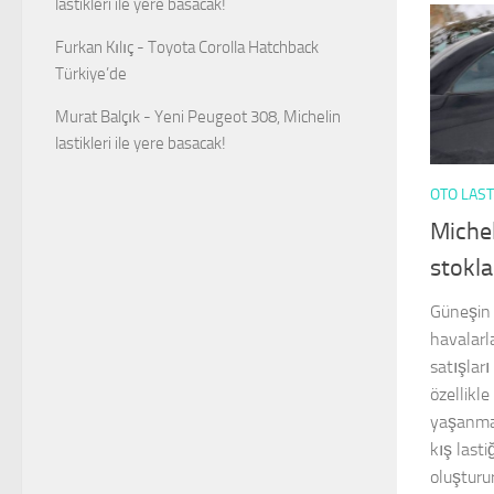
lastikleri ile yere basacak!
Furkan Kılıç
-
Toyota Corolla Hatchback
Türkiye’de
Murat Balçık
-
Yeni Peugeot 308, Michelin
lastikleri ile yere basacak!
OTO LAST
Michel
stokla
Güneşin 
havalarla
satışları
özellikl
yaşanmas
kış lasti
oluşturur