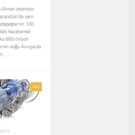
ka Alman otomotiv
caristan’da yeni
udapeşte’nin 100
daki Kecskemet
rika 800 milyon
a’nın doğu Avrupa’da
...
0
 2012