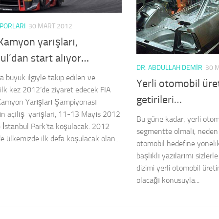
PORLARI
30 MART 2012
Kamyon yarışları,
ul’dan start alıyor…
DR. ABDULLAH DEMIR
30 
a büyük ilgiyle takip edilen ve
Yerli otomobil üre
 ilk kez 2012’de ziyaret edecek FIA
getirileri…
Kamyon Yarışları Şampiyonası
ın açılış yarışları, 11-13 Mayıs 2012
Bu güne kadar; yerli otom
e İstanbul Park’ta koşulacak. 2012
segmentte olmalı, neden h
e ülkemizde ilk defa koşulacak olan...
otomobil hedefine yönelik
başlıklı yazılarımı sizlerl
dizimi yerli otomobil üreti
olacağı konusuyla...