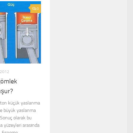
0
 2012
gömlek
uşur?
ston küçük yaslanma
ise büyük yaslanma
 Sonuç olarak bu
 yüzeyleri arasında
r. Esneme