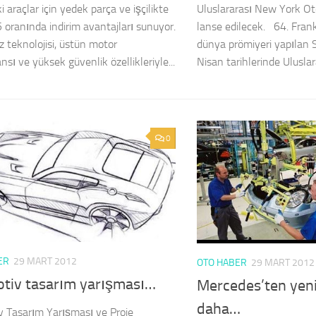
 araçlar için yedek parça ve işçilikte
Uluslararası New York Ot
 oranında indirim avantajları sunuyor.
lanse edilecek. 64. Fran
z teknolojisi, üstün motor
dünya prömiyeri yapılan
sı ve yüksek güvenlik özellikleriyle...
Nisan tarihlerinde Uluslar
0
ER
29 MART 2012
OTO HABER
29 MART 2012
tiv tasarım yarışması…
Mercedes’ten yeni 
daha…
 Tasarım Yarışması ve Proje