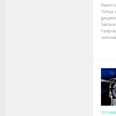
Pazarı’n
Türkiye 
gerçekle
Sektörün
Yarışmas
tarihinde
OTO HAB