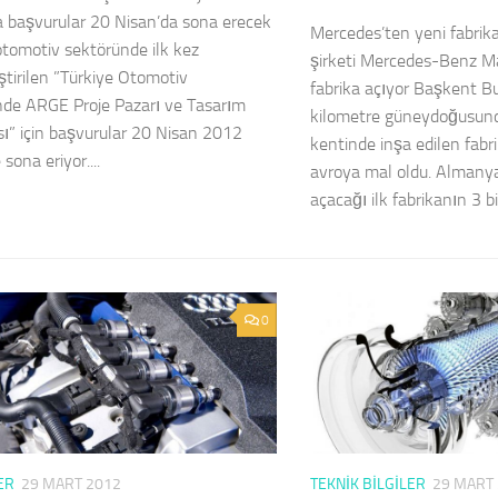
a başvurular 20 Nisan’da sona erecek
Mercedes’ten yeni fabri
otomotiv sektöründe ilk kez
şirketi Mercedes-Benz Ma
ştirilen ”Türkiye Otomotiv
fabrika açıyor Başkent B
de ARGE Proje Pazarı ve Tasarım
kilometre güneydoğusun
ı” için başvurular 20 Nisan 2012
kentinde inşa edilen fab
 sona eriyor....
avroya mal oldu. Almany
açacağı ilk fabrikanın 3 bin
0
TEKNIK BILGILER
29 MART
ER
29 MART 2012