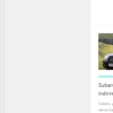
KAMPAN
Subar
indiri
Subaru, 
servis k