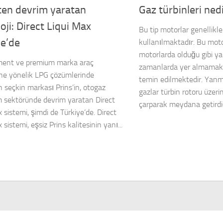
Gaz türbinleri ned
ten devrim yaratan
oji: Direct Liqui Max
Bu tip motorlar genellikl
ye’de
kullanılmaktadır. Bu moto
motorlarda olduğu gibi yan
ment ve premium marka araç
zamanlarda yer almamakt
ine yönelik LPG çözümlerinde
temin edilmektedir. Yan
 seçkin markası Prins’in, otogaz
gazlar türbin rotoru üzeri
sektöründe devrim yaratan Direct
çarparak meydana getirdiğ
 sistemi, şimdi de Türkiye’de. Direct
 sistemi, eşsiz Prins kalitesinin yanı...