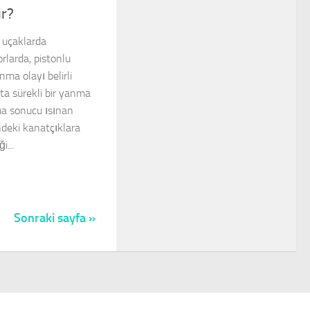
ir?
e uçaklarda
rlarda, pistonlu
ma olayı belirli
a sürekli bir yanma
ma sonucu ısınan
ndeki kanatçıklara
i...
Sonraki sayfa »