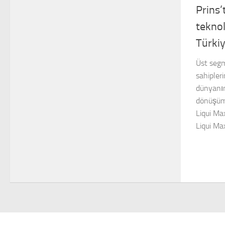
Prins’
teknol
Türki
Üst seg
sahipler
dünyanın
dönüşüm 
Liqui Max
Liqui Max