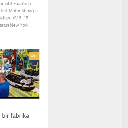
omobil Fuarı’nda
kfurt Motor Show’da
 Subaru XV 6-15
arası New York...
0
bir fabrika