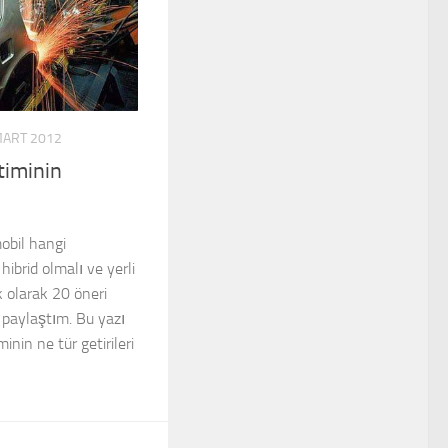
MART 2012
timinin
obil hangi
ibrid olmalı ve yerli
 olarak 20 öneri
e paylaştım. Bu yazı
minin ne tür getirileri