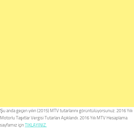
Şu anda geçen yılın (2015) MTV tutarlarını görüntülüyorsunuz. 2016 Yılı
Motorlu Taşıtlar Vergisi Tutarları Açıklandı. 2016 Yılı MTV Hesaplama
sayfamız için
TIKLAYINIZ.