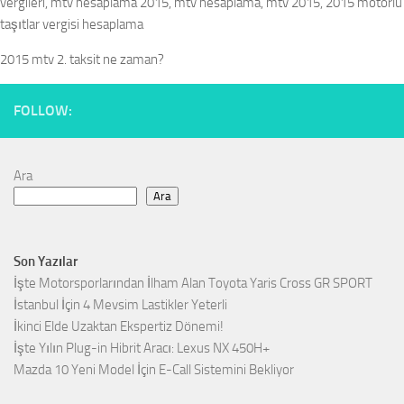
vergileri, mtv hesaplama 2015, mtv hesaplama, mtv 2015, 2015 motorlu
taşıtlar vergisi hesaplama
2015 mtv 2. taksit ne zaman?
FOLLOW:
Ara
Ara
Son Yazılar
İşte Motorsporlarından İlham Alan Toyota Yaris Cross GR SPORT
İstanbul İçin 4 Mevsim Lastikler Yeterli
İkinci Elde Uzaktan Ekspertiz Dönemi!
İşte Yılın Plug-in Hibrit Aracı: Lexus NX 450H+
Mazda 10 Yeni Model İçin E-Call Sistemini Bekliyor