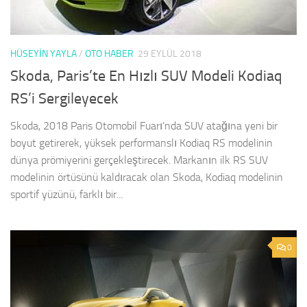
HÜSEYIN YAYLA
/
OTO HABER
29 EYLÜL 2018
Skoda, Paris’te En Hızlı SUV Modeli Kodiaq
RS’i Sergileyecek
Skoda, 2018 Paris Otomobil Fuarı’nda SUV atağına yeni bir
boyut getirerek, yüksek performanslı Kodiaq RS modelinin
dünya prömiyerini gerçekleştirecek. Markanın ilk RS SUV
modelinin örtüsünü kaldıracak olan Skoda, Kodiaq modelinin
sportif yüzünü, farklı bir...
0