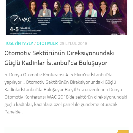
HÜSEYIN YAYLA
/
OTO HABER
29 EYLÜL 2018
Otomotiv Sektörünün Direksiyonundaki
Güçlü Kadınlar İstanbul’da Buluşuyor
5. Dünya Otomotiv Konferansı 4-5 Ekim’de İstanbul’da
yapılıyor… Otomotiv Sektörünün Direksiyonundaki Güçlü
Kadınlarİstanbul’da Buluşuyor Bu yıl 5.si düzenlenen Dünya
Otomotiv Konferansı WAC 2018’de sektörün direksiyonundaki
güçlü kadınlar, kadınlara özel panel ile gündeme oturacak.
Panelde...