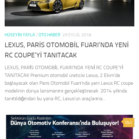
HÜSEYIN YAYLA
/
OTO HABER
29 EYLÜL 2018
LEXUS, PARİS OTOMOBİL FUARI’NDA YENİ
RC COUPE’Yİ TANITACAK
LEXUS, PARİS OTOMOBİL FUARI’NDA YENİ RC COUPE’Yİ
TANITACAK Premium otomobil üreticisi Lexus, 2 Ekim’de
başlayacak olan Paris Otomobil Fuarı’nda yeni Lexus RC coupe
modelinin dünya lansmanını gerçekleştirecek. 2014 yılında
tanıtıldığından bu yana RC, Lexus’un araçlarına...
0