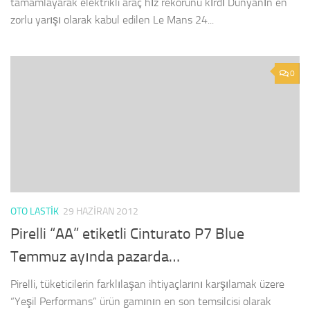
tamamlayarak elektrikli araç hız rekorunu kırdı Dünyanın en
zorlu yarışı olarak kabul edilen Le Mans 24...
0
OTO LASTIK
29 HAZIRAN 2012
Pirelli “AA” etiketli Cinturato P7 Blue
Temmuz ayında pazarda…
Pirelli, tüketicilerin farklılaşan ihtiyaçlarını karşılamak üzere
“Yeşil Performans” ürün gamının en son temsilcisi olarak