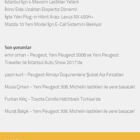
İstanbul İçin 4 Mevsim Lastikler Yeterli
İkinci Elde Uzaktan Ekspertiz Dönemi!
İşte Yılın Plug-in Hibrit Aracı: Lexus NX 450H+
Mazda 10 Yeni Model İçin E-Call Sistemini Bekliyor
Son yorumlar
emir orhan
-
Peugeot, Yeni Peugeot 5008 ve Yeni Peugeot
Traveller ile İstanbul Auto Show 2017’de
yasin kurt
-
Peugeot Almayı Düşünenlere Şubat Ayı Fırsatları
Musa Çimen
-
Yeni Peugeot 308, Michelin lastikleri ile yere basacak!
Furkan Kılıç
-
Toyota Corolla Hatchback Türkiye’de
Murat Balçık
-
Yeni Peugeot 308, Michelin lastikleri ile yere basacak!