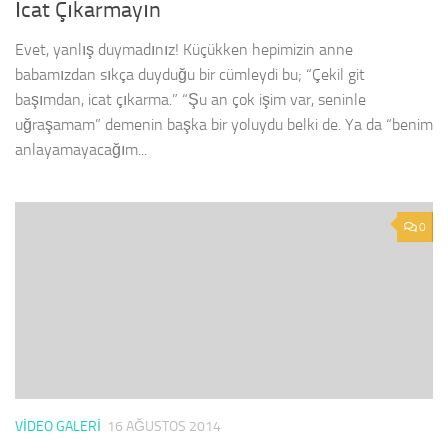
İcat Çıkarmayın
Evet, yanlış duymadınız! Küçükken hepimizin anne
babamızdan sıkça duyduğu bir cümleydi bu; “Çekil git
başımdan, icat çıkarma.” “Şu an çok işim var, seninle
uğraşamam” demenin başka bir yoluydu belki de. Ya da “benim
anlayamayacağım...
0
VIDEO GALERI
16 AĞUSTOS 2014