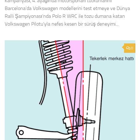
kampanyası, 4. ayağında motorsporları tutkunlarını
Barcelona’da Volkswagen modellerini test etmeye ve Dünya
Ralli Şampiyonası’nda Polo R WRC ile tozu dumana katan
Volkswagen Pilotu’yla nefes kesen bir sürüş deneyimi...
0