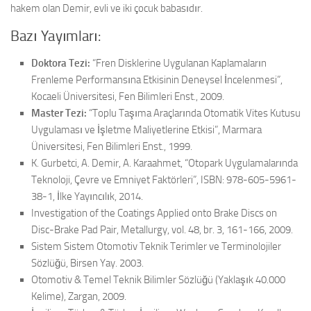
hakem olan Demir, evli ve iki çocuk babasıdır.
Bazı Yayımları:
Doktora Tezi:
“Fren Disklerine Uygulanan Kaplamaların
Frenleme Performansına Etkisinin Deneysel İncelenmesi”,
Kocaeli Üniversitesi, Fen Bilimleri Enst., 2009.
Master Tezi:
“Toplu Taşıma Araçlarında Otomatik Vites Kutusu
Uygulaması ve İşletme Maliyetlerine Etkisi”, Marmara
Üniversitesi, Fen Bilimleri Enst., 1999.
K. Gurbetci, A. Demir, A. Karaahmet, “Otopark Uygulamalarında
Teknoloji, Çevre ve Emniyet Faktörleri”, ISBN: 978-605-5961-
38-1, İlke Yayıncılık, 2014.
Investigation of the Coatings Applied onto Brake Discs on
Disc-Brake Pad Pair, Metallurgy, vol. 48, br. 3, 161-166, 2009.
Sistem Sistem Otomotiv Teknik Terimler ve Terminolojiler
Sözlüğü, Birsen Yay. 2003.
Otomotiv & Temel Teknik Bilimler Sözlüğü (Yaklaşık 40.000
Kelime), Zargan, 2009.