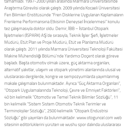
tamamladı. 1997-2000 yılları arasında Marmara Üniversitesinde
Araştırma Görevlisi olarak çalıştı. 2009 yılında Kocaeli Üniversitesi
Fen Bilimleri Enstitüsünde “Fren Disklerine Uygulanan Kaplamaların
Frenleme Performansına Etkisinin Deneysel İncelenmesi” konulu
tez çalışmasıyla doktor oldu. Demir, İBB – İstanbul Otopark
İşletmeleri (İSPARK) AŞ’de sırasıyla, Teknik İşler Şefi, İşletmeler
Müdürü, Etüt Plan ve Proje Müdürü, Etüt ve Planlama Müdürü
olarak çalıştı. 2011 yılında Marmara Üniversitesi Teknoloji Fakültesi
Makine Mühendisliği Bölümü’nde Yardımcı Doçent olarak göreve
başladı. Başta otomotiv olmak üzere, güç aktarma organları,
alternatif yakıtlar, ulaşım ve otopark yönetimi alanlarında ulusal ve
uluslararası dergilerde, kongre ve sempozyumlarda yayımlanmış
makale çalışmaları bulunmaktadır. Ayrıca “Güç Aktarma Organları”,
“Otopark Uygulamalarında Teknoloji, Çevre ve Emniyet Faktörleri”,
40 bin kelimelik “Otomotiv ve Temel Teknik Bilimler Sözlüğü”, 11
bin kelimelik “Sistem Sistem Otomotiv Teknik Terimler ve
Terminolojiler Sözlüğü”, 2500 kelimelik “Otopark Endüstrisi
Sözlüğü” gibi yayınları da bulunmaktadır. www.otoguncel.com web
sitesinin editörlüklerini yürüten ve wushu spor dalında uluslararası