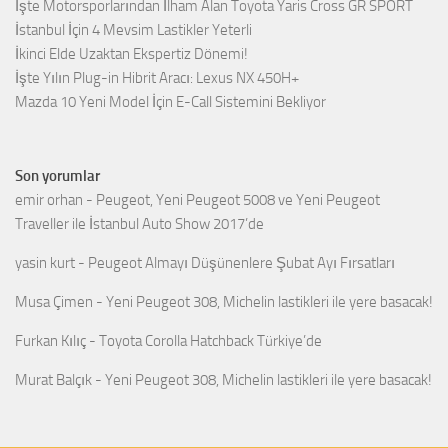
İşte Motorsporlarından İlham Alan Toyota Yaris Cross GR SPORT
İstanbul İçin 4 Mevsim Lastikler Yeterli
İkinci Elde Uzaktan Ekspertiz Dönemi!
İşte Yılın Plug-in Hibrit Aracı: Lexus NX 450H+
Mazda 10 Yeni Model İçin E-Call Sistemini Bekliyor
Son yorumlar
emir orhan
-
Peugeot, Yeni Peugeot 5008 ve Yeni Peugeot
Traveller ile İstanbul Auto Show 2017’de
yasin kurt
-
Peugeot Almayı Düşünenlere Şubat Ayı Fırsatları
Musa Çimen
-
Yeni Peugeot 308, Michelin lastikleri ile yere basacak!
Furkan Kılıç
-
Toyota Corolla Hatchback Türkiye’de
Murat Balçık
-
Yeni Peugeot 308, Michelin lastikleri ile yere basacak!