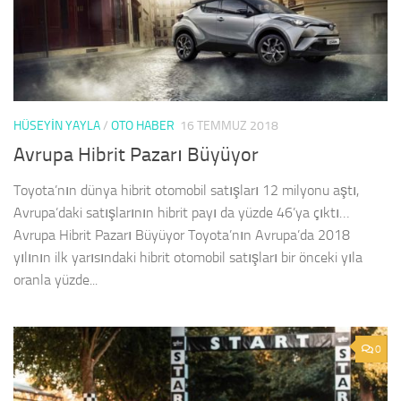
HÜSEYIN YAYLA
/
OTO HABER
16 TEMMUZ 2018
Avrupa Hibrit Pazarı Büyüyor
Toyota’nın dünya hibrit otomobil satışları 12 milyonu aştı,
Avrupa’daki satışlarının hibrit payı da yüzde 46’ya çıktı…
Avrupa Hibrit Pazarı Büyüyor Toyota’nın Avrupa’da 2018
yılının ilk yarısındaki hibrit otomobil satışları bir önceki yıla
oranla yüzde...
0