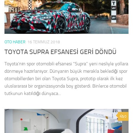
OTO HABER
16 TEMMUZ 2018
TOYOTA SUPRA EFSANESİ GERİ DÖNDÜ
Toyota’nın spor otomobili efsanesi “Supra” yeni nesliyle yollara
dönmeye hazırlanıyor. Dünyanın büyük merakla beklediği spor
otomobillerden biri olan Toyota Supra, prototip olarak ilk kez
uluslararası bir organizasyonda boy gösterdi. Binlerce otomobil
tutkunun katıldığı dünyaca...
0