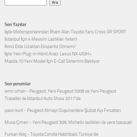
Ara
Son Yazılar
İşte Motorsporlarından İlham Alan Toyota Yaris Cross GR SPORT
İstanbul İçin 4 Mevsim Lastikler Yeterli
İkinci Elde Uzaktan Ekspertiz Dönemi!
İşte Yılın Plug-in Hibrit Aracı: Lexus NX 450H+
Mazda 10 Yeni Model İçin E-Call Sistemini Bekliyor
Son yorumlar
emir orhan
-
Peugeot, Yeni Peugeot 5008 ve Yeni Peugeot
Traveller ile İstanbul Auto Show 2017’de
yasin kurt
-
Peugeot Almayı Düşünenlere Şubat Ayı Fırsatları
Musa Çimen
-
Yeni Peugeot 308, Michelin lastikleri ile yere basacak!
Furkan Kılıç
-
Toyota Corolla Hatchback Türkiye’de