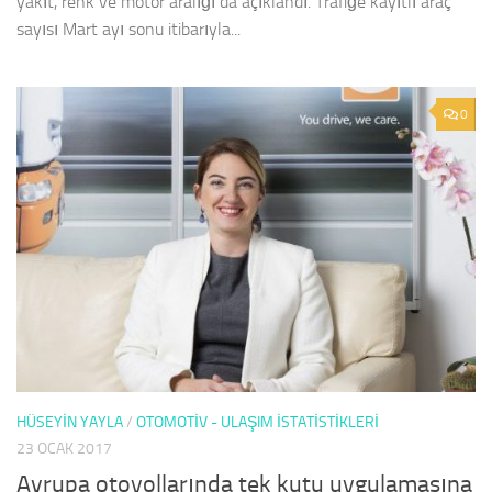
yakıt, renk ve motor aralığı da açıklandı. Trafiğe kayıtlı araç
sayısı Mart ayı sonu itibarıyla...
0
HÜSEYIN YAYLA
/
OTOMOTIV - ULAŞIM İSTATISTIKLERI
23 OCAK 2017
Avrupa otoyollarında tek kutu uygulamasına