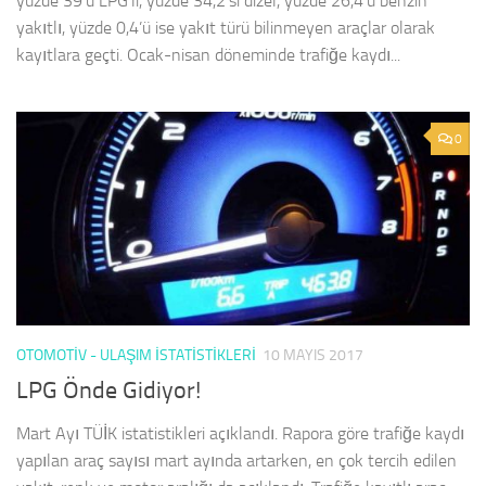
yüzde 39’u LPG’li, yüzde 34,2’si dizel, yüzde 26,4’ü benzin
yakıtlı, yüzde 0,4’ü ise yakıt türü bilinmeyen araçlar olarak
kayıtlara geçti. Ocak-nisan döneminde trafiğe kaydı...
0
OTOMOTIV - ULAŞIM İSTATISTIKLERI
10 MAYIS 2017
LPG Önde Gidiyor!
Mart Ayı TÜİK istatistikleri açıklandı. Rapora göre trafiğe kaydı
yapılan araç sayısı mart ayında artarken, en çok tercih edilen