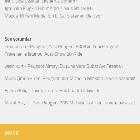
İkinci Elde Uzaktan Ekspertiz Dönemi!
İşte Yılın Plug-in Hibrit Aracı: Lexus NX 450H+
Mazda 10 Yeni Model İçin E-Call Sistemini Bekliyor
Son yorumlar
emir orhan
-
Peugeot, Yeni Peugeot 5008 ve Yeni Peugeot
Traveller ile İstanbul Auto Show 2017’de
yasin kurt
-
Peugeot Almayı Düşünenlere Şubat Ayı Fırsatları
Musa Çimen
-
Yeni Peugeot 308, Michelin lastikleri ile yere basacak!
Furkan Kılıç
-
Toyota Corolla Hatchback Türkiye’de
Murat Balçık
-
Yeni Peugeot 308, Michelin lastikleri ile yere basacak!
MORE