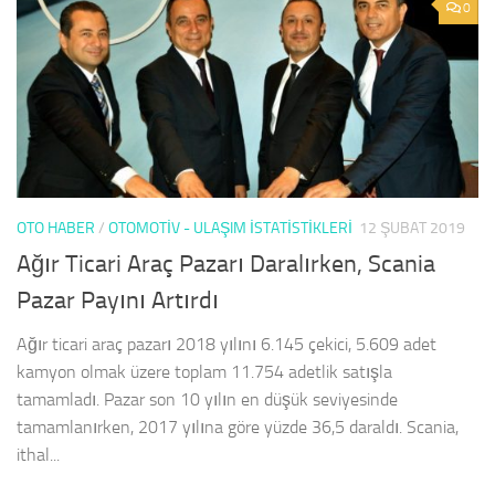
0
OTO HABER
/
OTOMOTIV - ULAŞIM İSTATISTIKLERI
12 ŞUBAT 2019
Ağır Ticari Araç Pazarı Daralırken, Scania
Pazar Payını Artırdı
Ağır ticari araç pazarı 2018 yılını 6.145 çekici, 5.609 adet
kamyon olmak üzere toplam 11.754 adetlik satışla
tamamladı. Pazar son 10 yılın en düşük seviyesinde
tamamlanırken, 2017 yılına göre yüzde 36,5 daraldı. Scania,
ithal...