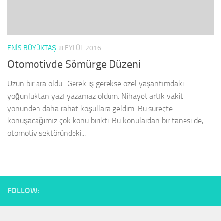
ENIS BÜYÜKTAŞ
8 EYLÜL 2016
Otomotivde Sömürge Düzeni
Uzun bir ara oldu.. Gerek iş gerekse özel yaşantımdaki
yoğunluktan yazı yazamaz oldum. Nihayet artık vakit
yönünden daha rahat koşullara geldim. Bu süreçte
konuşacağımız çok konu birikti. Bu konulardan bir tanesi de,
otomotiv sektöründeki...
FOLLOW: