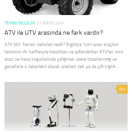
TEKNIK BILGILER
21 MAYIS 2014
ATV ile UTV arasında ne fark vardır?
ATV (All-Terrain Vehicle) nedir? İngilizce ‘tüm arazi araçları’
teriminin ilk harfleriyle kısaltılan ve adlandırılan ATV’ler, tüm
arazi ve hava koşullarında çalışmak üzere tasarlanmış ve
genellikle 4 tekerlekli olarak üretilen, tek ya da çift kişilik...
0