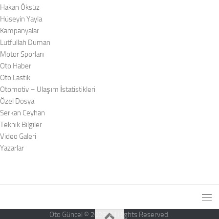
Hakan Öksüz
Hüseyin Yayla
Kampanyalar
Lutfullah Duman
Motor Sporları
Oto Haber
Oto Lastik
Otomotiv – Ulaşım İstatistikleri
Özel Dosya
Serkan Ceyhan
Teknik Bilgiler
Video Galeri
Yazarlar
Oto Güncel © 2026. All Rights Reserved.