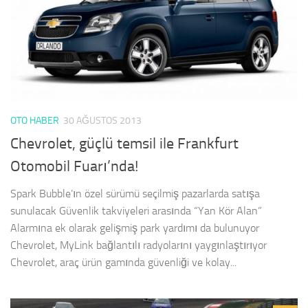
OTO HABER
30 AĞUSTOS 2013
Chevrolet, güçlü temsil ile Frankfurt
Otomobil Fuarı’nda!
Spark Bubble’ın özel sürümü seçilmiş pazarlarda satışa
sunulacak Güvenlik takviyeleri arasında “Yan Kör Alan”
Alarmına ek olarak gelişmiş park yardımı da bulunuyor
Chevrolet, MyLink bağlantılı radyolarını yaygınlaştırıyor
Chevrolet, araç ürün gamında güvenliği ve kolay...