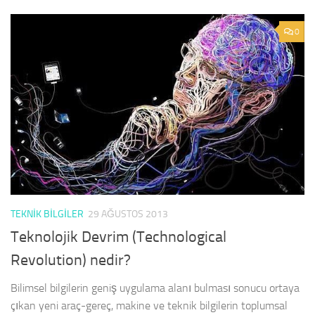
0
TEKNIK BILGILER
29 AĞUSTOS 2013
Teknolojik Devrim (Technological
Revolution) nedir?
Bi­limsel bilgilerin geniş uygulama alanı bulması sonucu ortaya
çıkan yeni araç-gereç, makine ve teknik bilgilerin toplumsal