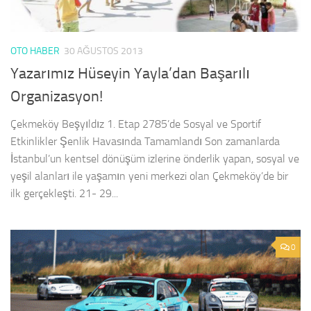
OTO HABER
30 AĞUSTOS 2013
Yazarımız Hüseyin Yayla’dan Başarılı
Organizasyon!
Çekmeköy Beşyıldız 1. Etap 2785’de Sosyal ve Sportif
Etkinlikler Şenlik Havasında Tamamlandı Son zamanlarda
İstanbul’un kentsel dönüşüm izlerine önderlik yapan, sosyal ve
yeşil alanları ile yaşamın yeni merkezi olan Çekmeköy’de bir
ilk gerçekleşti. 21- 29...
0