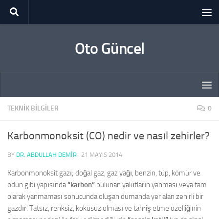
Skip to content
Oto Güncel
TEKNIK BILGILER
0
Karbonmonoksit (CO) nedir ve nasıl zehirler?
BY
DR. ABDULLAH DEMİR
·
21 MAYIS 2014
Karbonmonoksit gazı; doğal gaz, gaz yağı, benzin, tüp, kömür ve
odun gibi yapısında
“karbon”
bulunan yakıtların yanması veya tam
olarak yanmaması sonucunda oluşan dumanda yer alan zehirli bir
gazdır. Tatsız, renksiz, kokusuz olması ve tahriş etme özelliğinin