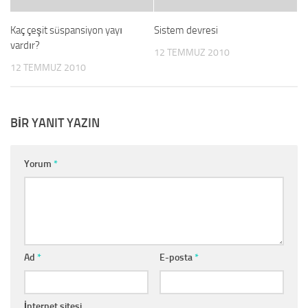
Kaç çeşit süspansiyon yayı
Sistem devresi
vardır?
12 TEMMUZ 2010
12 TEMMUZ 2010
BIR YANIT YAZIN
Yorum
*
Ad
*
E-posta
*
İnternet sitesi