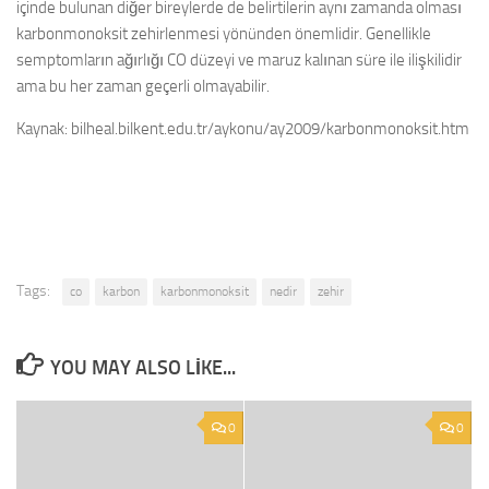
içinde bulunan diğer bireylerde de belirtilerin aynı zamanda olması
karbonmonoksit zehirlenmesi yönünden önemlidir. Genellikle
semptomların ağırlığı CO düzeyi ve maruz kalınan süre ile ilişkilidir
ama bu her zaman geçerli olmayabilir.
Kaynak: bilheal.bilkent.edu.tr/aykonu/ay2009/karbonmonoksit.htm
Tags:
co
karbon
karbonmonoksit
nedir
zehir
YOU MAY ALSO LIKE...
0
0