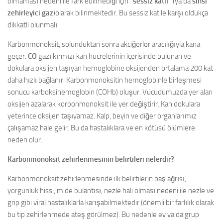
olmaması nedeni ile fark edilmediği için
“sessiz katil”
(ya da
sinsi
zehirleyici gaz
)olarak bilinmektedir. Bu sessiz katile karşı oldukça
dikkatli olunmalı.
Karbonmonoksit, solunduktan sonra akciğerler aracılığıyla kana
geçer.
CO
gazı kırmızı kan hücrelerinin içerisinde bulunan ve
dokulara oksijen taşıyan hemoglobine oksijenden ortalama 200 kat
daha hızlı bağlanır. Karbonmonoksitin hemoglobinle birleşmesi
sonucu karboksihemoglobin (COHb) oluşur. Vücudumuzda yer alan
oksijen azalarak korbonmonoksit ile yer değiştirir. Kan dokulara
yeterince oksijen taşıyamaz. Kalp, beyin ve diğer organlarımız
çalışamaz hale gelir. Bu da hastalıklara ve en kötüsü ölümlere
neden olur.
Karbonmonoksit zehirlenmesinin belirtileri nelerdir?
Karbonmonoksit zehirlenmesinde ilk belirtilerin baş ağrısı,
yorgunluk hissi, mide bulantısı, nezle hali olması nedeni ile nezle ve
grip gibi viral hastalıklarla karışabilmektedir (önemli bir farlılık olarak
bu tip zehirlenmede ateş görülmez). Bu nedenle ev ya da grup