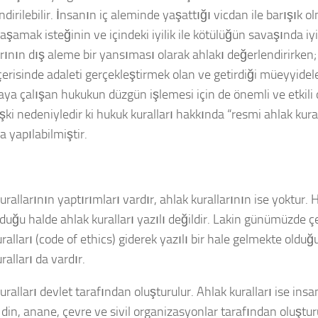
dirilebilir. İnsanın iç aleminde yaşattığı vicdan ile barışık ol
yaşamak isteğinin ve içindeki
iyilik ile kötülüğün savaşında i
rının dış aleme bir yansıması olarak ahlakı değerlendirirken
çerisinde adaleti gerçekleştirmek olan ve getirdiği müeyyidel
ya çalışan hukukun düzgün işlemesi için de önemli ve etkili 
işki nedeniyledir ki hukuk kuralları hakkında
“resmi ahlak kura
 yapılabilmiştir.
rallarının yaptırımları vardır, ahlak kurallarının ise yoktur. 
lduğu halde ahlak kuralları yazılı değildir. Lakin günümüzde çe
ralları (code of ethics)
giderek yazılı bir hale gelmekte olduğu 
ralları da vardır.
ralları devlet tarafından oluşturulur. Ahlak kuralları ise ins
 din, anane, çevre ve sivil organizasyonlar tarafından oluştur