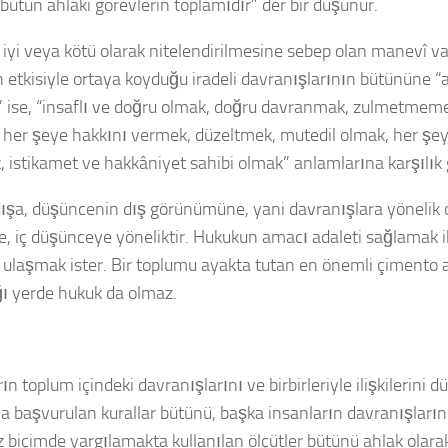
 bütün ahlaki görevlerin toplamıdır” der bir düşünür.
 iyi veya kötü olarak nitelendirilmesine sebep olan manevî vas
n etkisiyle ortaya koyduğu iradeli davranışlarının bütününe “a
” ise, “insaflı ve doğru olmak, doğru davranmak, zulmetmemek
 her şeye hakkını vermek, düzeltmek, mutedil olmak, her şeyi
 istikamet ve hakkâniyet sahibi olmak” anlamlarına karşılık g
ışa, düşüncenin dış görünümüne, yani davranışlara yönelik 
se, iç düşünceye yöneliktir. Hukukun amacı adaleti sağlamak i
e ulaşmak ister. Bir toplumu ayakta tutan en önemli çimento a
ı yerde hukuk da olmaz.
ın toplum içindeki davranışlarını ve birbirleriyle ilişkilerini
a başvurulan kurallar bütünü, başka insanların davranışların
 biçimde yargılamakta kullanılan ölçütler bütünü ahlak olara