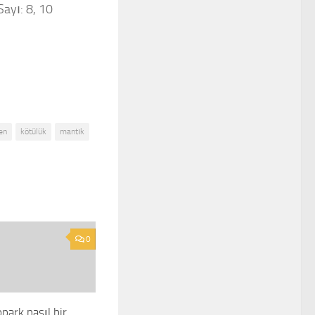
Sayı: 8, 10
en
kötülük
mantık
0
park nasıl bir