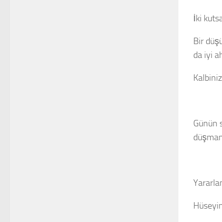
İki kut
Bir düşü
da iyi 
Kalbini
Günün s
düşmanı
Yararla
Hüseyin