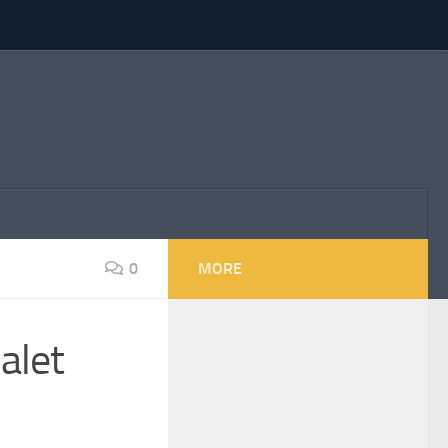
0
MORE
alet