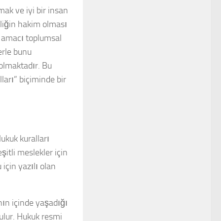
mak ve iyi bir insan
yiliğin hakim olması
; amacı toplumsal
erle bunu
olmaktadır. Bu
lları”
biçiminde bir
Hukuk kuralları
şitli meslekler için
için yazılı olan
anın içinde yaşadığı
ulur.
Hukuk resmi