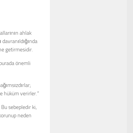
rallarının ahlak
rı davranıldığında
ne getirmesidir.
 burada önemli
ağımsızdırlar;
e hüküm verirler.”
 Bu sebepledir ki,
korunup neden