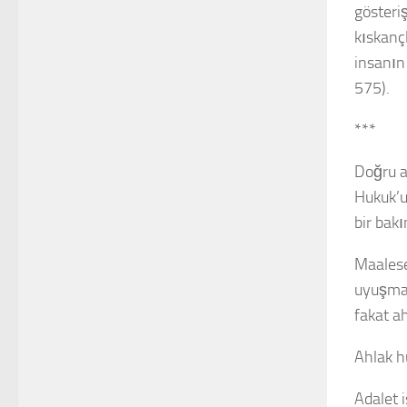
gösteri
kıskançl
insanın 
575).
***
Doğru a
Hukuk’u
bir bak
Maalese
uyuşmas
fakat a
Ahlak h
Adalet 