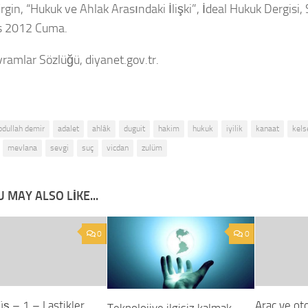
gin, “Hukuk ve Ahlak Arasındaki İlişki”, İdeal Hukuk Dergisi, 
s 2012 Cuma.
vramlar Sözlüğü, diyanet.gov.tr.
bdullah demir
adalet
ahlâk
duguit
hakim
hukuk
iyilik
kanaat
kels
mevlana
sevgi
suç
vicdan
zulüm
 MAY ALSO LIKE...
0
0
ş – 1 – Lastikler
Araç ve oto
Teknolojiye ilgisiz kalmak