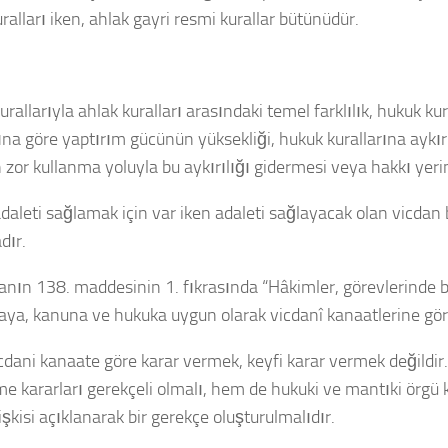
ralları iken, ahlak gayri resmi kurallar bütünüdür
.
rallarıyla ahlak kuralları arasındaki temel farklılık, hukuk ku
rına göre yaptırım gücünün yüksekliği, hukuk kurallarına aykı
n zor kullanma yoluyla bu aykırılığı gidermesi veya hakkı yeri
daleti sağlamak için var iken adaleti sağlayacak olan vicdan
dır.
nın 138. maddesinin 1. fıkrasında “Hâkimler, görevlerinde b
ya, kanuna ve hukuka uygun olarak vicdanî kanaatlerine gör
cdani kanaate
göre karar vermek, keyfi karar vermek değildir.
 kararları gerekçeli olmalı, hem de
hukuki ve mantıki örgü
işkisi açıklanarak bir gerekçe oluşturulmalıdır.