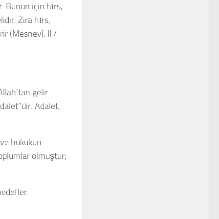
. Bunun için hırs,
idir. Zira hırs,
ir (Mesnevî, II /
lah’tan gelir.
alet”dir. Adalet,
 ve hukukun
toplumlar olmuştur;
edefler.