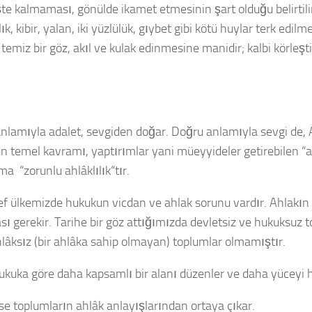
şte kalmaması, gönülde ikamet etmesinin şart olduğu belirtilir
ık, kibir, yalan, iki yüzlülük, gıybet gibi kötü huylar terk edilmel
temiz bir göz, akıl ve kulak edinmesine manidir; kalbi körleştir
nlamıyla adalet,
sevgiden
doğar. Doğru anlamıyla sevgi de, Al
n temel kavramı, yaptırımlar yani müeyyideler getirebilen “ad
ıma “
zorunlu ahlâklılık
“tır.
f ülkemizde hukukun vicdan ve ahlak sorunu vardır. Ahlakın
ı gerekir. Tarihe bir göz attığımızda devletsiz ve hukuksuz 
hlâksız (bir ahlâka sahip olmayan) toplumlar olmamıştır.
ukuka göre daha kapsamlı bir alanı düzenler ve daha yüceyi h
ise toplumların ahlâk anlayışlarından ortaya çıkar.