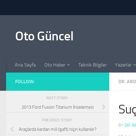
Skip to content
Oto Güncel
Ana Sayfa
Oto Haber
Teknik Bilgiler
Yazarlar
FOLLOW:
DR. AB
NEXT STORY
Suç
2013 Ford Fusion Titanium İncelemesi
PREVIOUS STORY
BY
DR. A
Araçlarda kardan mili (şaft) niçin kullanılır?