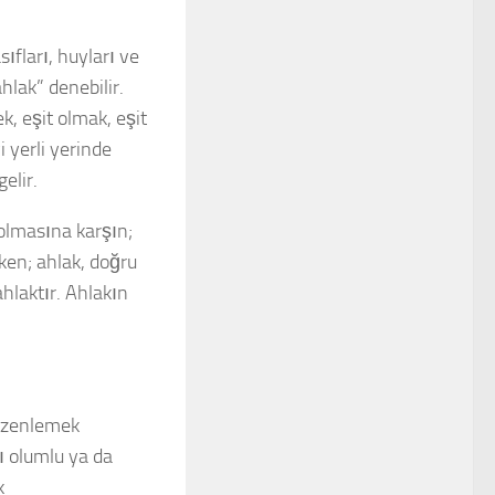
ıfları, huyları ve
hlak” denebilir.
, eşit olmak, eşit
 yerli yerinde
elir.
olmasına karşın;
ken; ahlak, doğru
hlaktır. Ahlakın
 düzenlemek
ı olumlu ya da
k