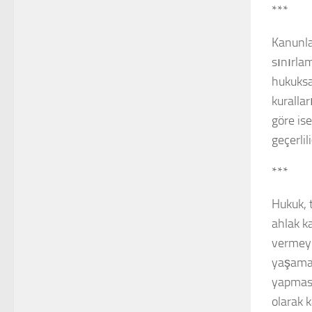
***
Kanunla
sınırlam
hukuksa
kuralla
göre is
geçerlil
***
Hukuk, 
ahlak k
vermeyi 
yaşamak 
yapması
olarak 