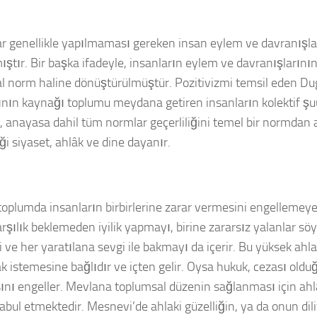
r genellikle yapılmaması gereken insan eylem ve davranışlar
ıştır. Bir başka ifadeyle, insanların eylem ve davranışlarının 
l norm haline dönüştürülmüştür. Pozitivizmi temsil eden
Du
rının kaynağı toplumu meydana getiren insanların kolektif ş
e, anayasa dahil tüm normlar geçerliliğini temel bir normdan
iği siyaset, ahlâk ve dine dayanır.
toplumda insanların birbirlerine zarar vermesini engellemeye
arşılık beklemeden iyilik yapmayı, birine zararsız yalanlar sö
ve her yaratılana sevgi ile bakmayı da içerir. Bu yüksek ahla
istemesine bağlıdır ve içten gelir. Oysa hukuk, cezası olduğu i
nı engeller.
Mevlana
toplumsal düzenin sağlanması için ahla
kabul etmektedir.
Mesnevi
’de ahlaki güzelliğin, ya da onun dil