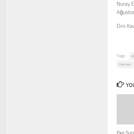
Nuray Er
Ağusto
Dini Ka
Tags:
a
mesnevi
YOU
Eko Sürü