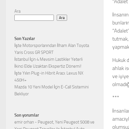
“Adalet
Ara
İnsanın
Ara
bunları
“Adalet
tutmak,
Son Yazılar
İşte Motorsporlarından İlham Alan Toyota
yapmak,
Yaris Cross GR SPORT
İstanbul İçin 4 Mevsim Lastikler Yeterli
Hukuk d
İkinci Elde Uzaktan Ekspertiz Dönemi!
ahlak i
İşte Yılın Plug-in Hibrit Aracı: Lexus NX
ve iyiy
450H+
olmadığ
Mazda 10 Yeni Model İçin E-Call Sistemini
Bekliyor
***
İnsanlar
Son yorumlar
amacıyl
emir orhan
-
Peugeot, Yeni Peugeot 5008 ve
olumsuz
Yeni Peugeot Traveller ile İstanbul Auto