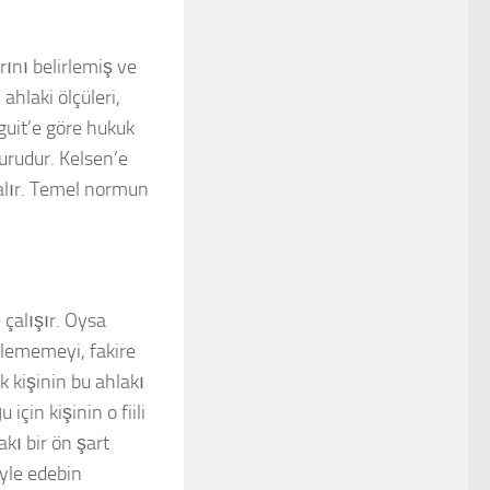
ını belirlemiş ve
ahlaki ölçüleri,
guit
’e göre hukuk
uurudur.
Kelsen
’e
 alır. Temel normun
 çalışır. Oysa
ylememeyi, fakire
k kişinin bu ahlakı
çin kişinin o fiili
kı bir ön şart
iyle edebin