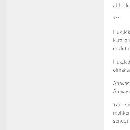
ahlak ku
***
Hukuk ku
kuralla
devleti
Hukuk a
olmakta
Anayasa
Anayasa
Yani,
vi
mahkeme
sonuç il