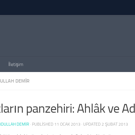
İletişim
DULLAH DEMIR
ların panzehiri: Ahlâk ve Ad
BDULLAH DEMİR
· PUBLISHED
11 OCAK 2013
· UPDATED
2 ŞUBAT 2013