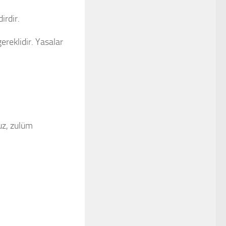
irdir.
ereklidir. Yasalar
uz, zulüm