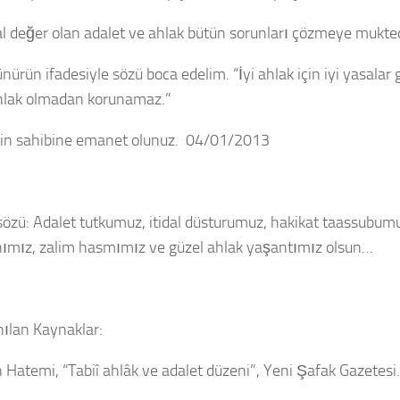
sal değer olan adalet ve ahlak bütün sorunları çözmeye mukted
nürün ifadesiyle sözü boca edelim. “İyi ahlak için iyi yasalar g
ahlak olmadan korunamaz.”
zin sahibine emanet olunuz. 04/01/2013
özü:
Adalet tutkumuz, itidal düsturumuz, hakikat taassubum
mız, zalim hasmımız ve güzel ahlak yaşantımız olsun…
nılan Kaynaklar:
 Hatemi, “Tabiî ahlâk ve adalet düzeni”, Yeni Şafak Gazetesi.