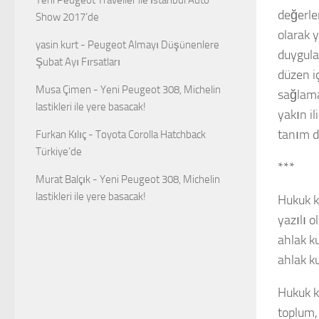
değerlen
Show 2017’de
olarak 
yasin kurt
-
Peugeot Almayı Düşünenlere
duygula
Şubat Ayı Fırsatları
düzen i
Musa Çimen
-
Yeni Peugeot 308, Michelin
sağlama
lastikleri ile yere basacak!
yakın il
tanım da
Furkan Kılıç
-
Toyota Corolla Hatchback
Türkiye’de
***
Murat Balçık
-
Yeni Peugeot 308, Michelin
lastikleri ile yere basacak!
Hukuk ku
yazılı o
ahlak ku
ahlak ku
Hukuk ku
toplum,