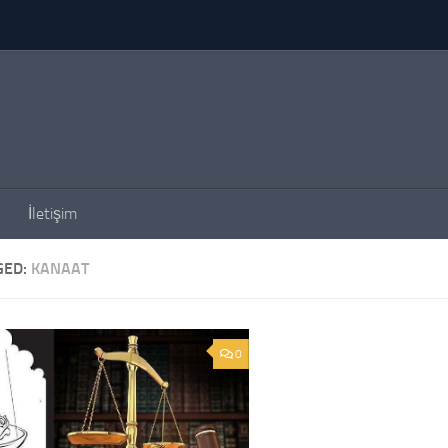
İletişim
GED:
KANAAT
0