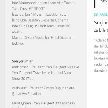
İşte Motorsporlarından İlham Alan Toyota
Yaris Cross GR SPORT
İstanbul İçin 4 Mevsim Lastikler Yeterli
DR. ABD
İkinci Elde Uzaktan Ekspertiz Dönemi!
Suçlar
İşte Yılın Plug-in Hibrit Aracı: Lexus NX
Adale
450H+
Mazda 10 Yeni Model İçin E-Call Sistemini
“Adalet 
Bekliyor
der bir d
nitelend
huyları 
Son yorumlar
iradeli 
emir orhan
-
Peugeot, Yeni Peugeot 5008 ve
denebilir
Yeni Peugeot Traveller ile İstanbul Auto
Show 2017’de
yasin kurt
-
Peugeot Almayı Düşünenlere
Şubat Ayı Fırsatları
Musa Çimen
-
Yeni Peugeot 308, Michelin