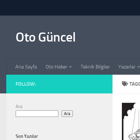
Skip to content
Oto Güncel
Ana Sayfa
Oto Haber
Teknik Bilgiler
Yazarlar
FOLLOW:
TAG
Ara
Ara
Son Yazılar