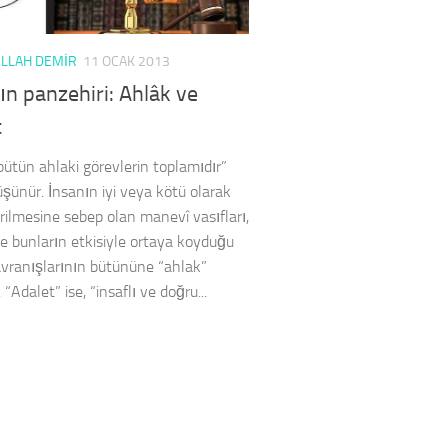
ULLAH DEMIR
11 OCAK 2013
ın panzehiri: Ahlâk ve
t
bütün ahlaki görevlerin toplamıdır”
üşünür. İnsanın iyi veya kötü olarak
irilmesine sebep olan manevî vasıfları,
ve bunların etkisiyle ortaya koyduğu
davranışlarının bütününe “ahlak”
. “Adalet” ise, “insaflı ve doğru...