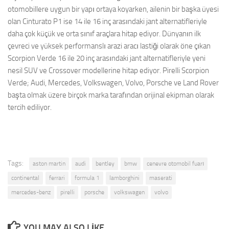
otomobillere uygun bir yapı ortaya koyarken, ailenin bir başka üyesi
olan Cinturato P1 ise 14 ile 16 inç arasındaki jant alternatifleriyle
daha çok küçük ve orta sınıf araçlara hitap ediyor. Dünyanın ilk
çevreci ve yüksek performanslı arazi aracı lastiği olarak öne çıkan
Scorpion Verde 16 ile 20 inç arasındaki jant alternatifleriyle yeni
nesil SUV ve Crossover modellerine hitap ediyor. Pirelli Scorpion
Verde; Audi, Mercedes, Volkswagen, Volvo, Porsche ve Land Rover
başta olmak üzere birçok marka tarafından orijinal ekipman olarak
tercih ediliyor.
Tags:
aston martin
audi
bentley
bmw
cenevre otomobil fuarı
continental
ferrari
formula 1
lamborghini
maserati
mercedes-benz
pirelli
porsche
volkswagen
volvo
YOU MAY ALSO LIKE...