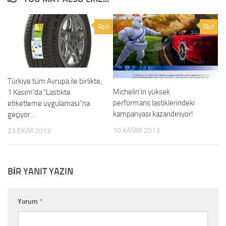
0
0
Türkiye tüm Avrupa ile birlikte,
Michelin’in yüksek
1 Kasım’da “Lastikte
performans lastiklerindeki
etiketleme uygulaması”na
kampanyası kazandırıyor!
geçiyor…
10 KASIM 2013
23 EKIM 2012
BIR YANIT YAZIN
Yorum
*