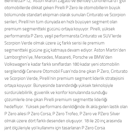
Berlinetta F12, Aston Martin Zagato ve Bentley Continental GT gibi
otomobillerde dikkat çeken Pirelli P Zero ile otomobillerin büyük
bölümünde standart ekipman olarak sunulan Cinturato ve Scorpion
serileri, Pirelli’nin tüm dünyada en hızlı büyüyen segment olan
premium segmentteki gücünü ortaya koyuyor. Pirelli, yüksek
performansta P Zero, yeşil performansta Cinturato ve SUV’lerde
Scorpion Verde olmak üzere üç farklı serisi ile premium
segmentteki gücüne güç katmaya devam ediyor. Aston Martin’den
Lamborghini’ye, Mercedes, Masareti, Porsche ve BMW’den
Volkswagen’e kadar farklı sınıflardan 180 kadar yeni otomobilin
sergilendiği Cenevre Otomobil Fuarı’nda öne çıkan P Zero, Cinturato
ve Scorpion Verde, Pirelli’nin premium segment liderlik stratejisini
ortaya koyuyor. Bünyesinde barındırdığı yüksek teknolojiyle
sürdürülebilirlik, güvenlik ve konfor konularında sunduğu
çözümlerle öne çıkan Pirelli premium segmentte liderliği
hedefliyor. Yüksek performans denildiğinde ilk akla gelen lastik olan
P Zero ailesi P Zero Corsa, P Zero Trofeo, P Zero ve PZero Silver
olmak üzere dört farklı desenden oluşuyor. 18 ile 20 inç arasında
jant ölçüleriyle yol kullanımı için tasarlanan P Zero Corsa