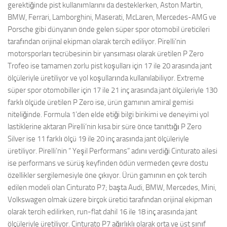
gerektiğinde pist kullanımlarını da desteklerken, Aston Martin,
BMW, Ferrari, Lamborghini, Maserati, McLaren, Mercedes-AMG ve
Porsche gibi dünyanın önde gelen süper spor otomobil üreticileri
tarafından orijinal ekipman olarak tercih ediliyor. Pirelli’nin
motorsporları tecrübesinin bir yansıması olarak üretilen P Zero
Trofeo ise tamamen zorlu pist koşulları için 17 ile 20 arasında jant
ölçüleriyle üretiliyor ve yol koşullarında kullanılabiliyor. Extreme
süper spor otomobiller için 17 ile 21 inç arasında jant ölçüleriyle 130
farklı ölçüde üretilen P Zero ise, ürün gamının amiral gemisi
niteliğinde. Formula 1’den elde etiği bilgi birikimi ve deneyimi yol
lastiklerine aktaran Pirelli’nin kısa bir süre önce tanıttığı P Zero
Silver ise 11 farklı ölçü 19 ile 20 inç arasında jant ölçüleriyle
üretiliyor. Pirelli’nin “ Yeşil Performans” adını verdiği Cinturato ailesi
ise performans ve sürüş keyfinden ödün vermeden çevre dostu
özellikler sergilemesiyle öne çıkıyor. Ürün gamının en çok tercih
edilen modeli olan Cinturato P7; başta Audi, BMW, Mercedes, Mini,
Volkswagen olmak üzere birçok üretici tarafından orijinal ekipman
olarak tercih edilirken, run-flat dahil 16 ile 18 inç arasında jant
ölçüleriyle üretiliyor. Cinturato P7 ağırlıklı olarak orta ve üst sınıf