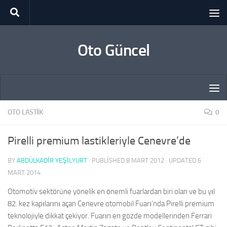
Skip to content
Oto Güncel
OTO LASTIK
0
Pirelli premium lastikleriyle Cenevre’de
BY
ABDÜLKADIR YEŞİLYURT
· PUBLISHED
8 MART 2012
· UPDATED
6
MART 2014
Otomotiv sektörüne yönelik en önemli fuarlardan biri olan ve bu yıl
82. kez kapılarını açan Cenevre otomobil Fuarı’nda Pirelli premium
teknolojiyle dikkat çekiyor. Fuarın en gözde modellerinden Ferrari