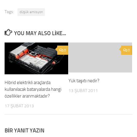
Tags:
düşük emisyon
YOU MAY ALSO LIKE...
0
0
Yük taşıtı nedir?
Hibrid elektrikli araçlarda
kullanılacak bataryalarda hangi
13 ŞUBAT 2011
özellikler aranmaktadır?
17 ŞUBAT 2013
BIR YANIT YAZIN