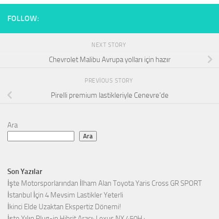
FOLLOW:
NEXT STORY
Chevrolet Malibu Avrupa yolları için hazır
PREVIOUS STORY
Pirelli premium lastikleriyle Cenevre’de
Ara
Ara
Son Yazılar
İşte Motorsporlarından İlham Alan Toyota Yaris Cross GR SPORT
İstanbul İçin 4 Mevsim Lastikler Yeterli
İkinci Elde Uzaktan Ekspertiz Dönemi!
İşte Yılın Plug-in Hibrit Aracı: Lexus NX 450H+