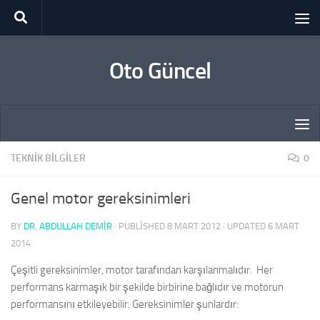
Skip to content
Oto Güncel
TEKNIK BILGILER
0
Genel motor gereksinimleri
BY
DR. ABDULLAH DEMİR
· PUBLISHED
8 MART 2012
· UPDATED
6 MART
2014
Çeşitli gereksinimler, motor tarafından karşılanmalıdır. Her
performans karmaşık bir şekilde birbirine bağlıdır ve motorun
performansını etkileyebilir. Gereksinimler şunlardır: