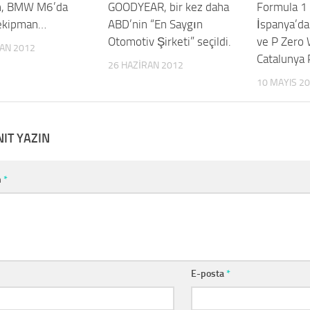
n, BMW M6’da
GOODYEAR, bir kez daha
Formula 1 
l ekipman…
ABD’nin “En Saygın
İspanya’da
Otomotiv Şirketi” seçildi.
ve P Zero 
RAN 2012
Catalunya 
26 HAZIRAN 2012
10 MAYIS 2
NIT YAZIN
m
*
E-posta
*