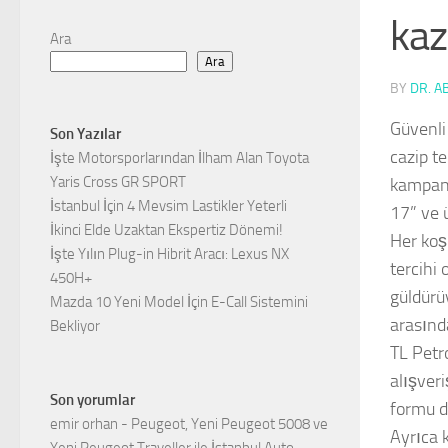
kaz
Ara
Ara
BY
DR. A
Güvenli 
Son Yazılar
cazip te
İşte Motorsporlarından İlham Alan Toyota
Yaris Cross GR SPORT
kampany
İstanbul İçin 4 Mevsim Lastikler Yeterli
17” ve ü
İkinci Elde Uzaktan Ekspertiz Dönemi!
Her koş
İşte Yılın Plug-in Hibrit Aracı: Lexus NX
tercihi
450H+
güldürü
Mazda 10 Yeni Model İçin E-Call Sistemini
arasında
Bekliyor
TL Petr
alışver
Son yorumlar
formu do
emir orhan
-
Peugeot, Yeni Peugeot 5008 ve
Ayrıca k
Yeni Peugeot Traveller ile İstanbul Auto