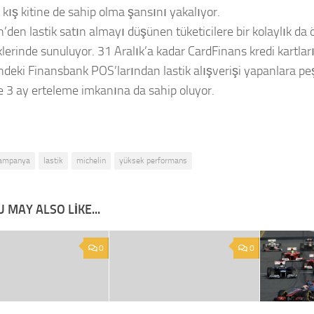
 kış kitine de sahip olma şansını yakalıyor.
n’den lastik satın almayı düşünen tüketicilere bir kolaylık d
lerinde sunuluyor. 31 Aralık’a kadar CardFinans kredi kartları
indeki Finansbank POS’larından lastik alışverişi yapanlara pe
ve 3 ay erteleme imkanına da sahip oluyor.
ampanya
lastik
michelin
yüksek performans
 MAY ALSO LIKE...
0
0