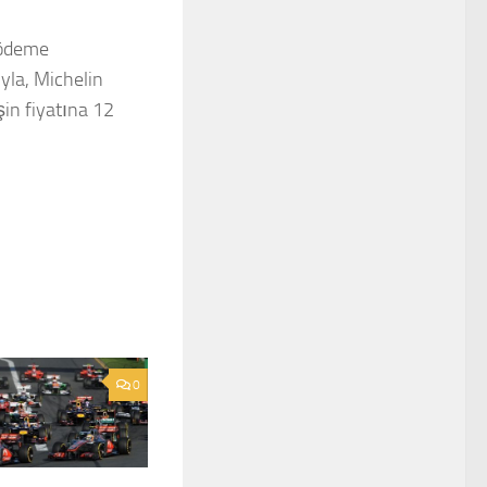
a ödeme
yla, Michelin
şin fiyatına 12
0