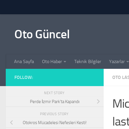
Skip to content
Oto Güncel
Ana Sayfa
Oto Haber
Teknik Bilgiler
Yazarlar
FOLLOW:
OTO LAS
NEXT STORY
Mic
Perde İzmir Park’ta Kapandı
PREVIOUS STORY
las
Otokros Mücadelesi Nefesleri Kesti!