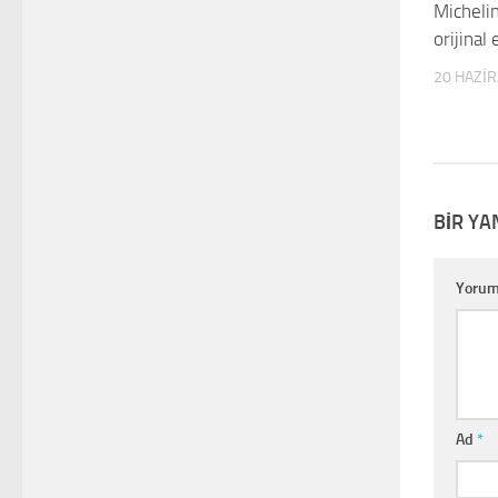
Micheli
orijina
20 HAZI
BIR YA
Yoru
Ad
*