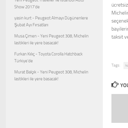
ücretsiz
Show 2017’de
Micheli
yasin kurt
-
Peugeot Almayı Düşünenlere
seçenek
Şubat Ayı Fırsatları
bayiler
Musa Çimen
-
Yeni Peugeot 308, Michelin
taksit 
lastikleri ile yere basacak!
Furkan Kılıç
-
Toyota Corolla Hatchback
Türkiye’de
Tags:
k
Murat Balçık
-
Yeni Peugeot 308, Michelin
lastikleri ile yere basacak!
YOU