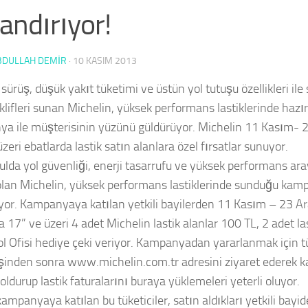
andırıyor!
BDULLAH DEMİR
·
10 KASIM 2013
sürüş, düşük yakıt tüketimi ve üstün yol tutuşu özellikleri ile
klifleri sunan Michelin, yüksek performans lastiklerinde hazır
a ile müşterisinin yüzünü güldürüyor. Michelin 11 Kasım- 2
zeri ebatlarda lastik satın alanlara özel fırsatlar sunuyor.
ulda yol güvenliği, enerji tasarrufu ve yüksek performans aray
 olan Michelin, yüksek performans lastiklerinde sunduğu kampa
yor. Kampanyaya katılan yetkili bayilerden 11 Kasım – 23 Ara
 17” ve üzeri 4 adet Michelin lastik alanlar 100 TL, 2 adet la
ol Ofisi hediye çeki veriyor. Kampanyadan yararlanmak için tük
işinden sonra www.michelin.com.tr adresini ziyaret ederek
ldurup lastik faturalarını buraya yüklemeleri yeterli oluyor.
ampanyaya katılan bu tüketiciler, satın aldıkları yetkili bayid