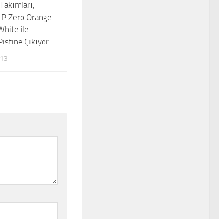
Takımları,
 P Zero Orange
White ile
Pistine Çıkıyor
013