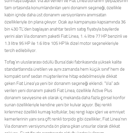
sunmaya başladı. Via adı verilen ve Fiat Linea donanım yelpazesinin
tam ortasında konumlandırılan yeni donanım seçeneği, özellikle
kabin içinde daha üst donanım versiyonlarını anımsatan
özellikleriyle ön plana çıkıyor. Ocak ayı kampanyası kapsamında 36
bin 430 TL’den başlayan anahtar teslim satış fiyatıyla bayilerde
yerini alan Via donanım paketli Fiat Linea, 1. 4 litre 77 HP benzinli ve
1.3 litre 95 HP ile 1.6 litre 105 HP’lik dizel motor seçenekleriyle
tercih edilebiliyor.
Tofaş’ın uluslararası ödüllü Bursa’daki fabrikasında yüksek kalite
standartlarında üretilen ve aynı zamanda hem küçük sınıf hem de
kompakt sınıf sedan müşterilerine hitap edebilmesiyle dikkat
çeken Fiat Linea’ya yeni bir donanım seçeneği eklendi. “Via” adı
verilen yeni donanım paketli Fiat Linea, özellikle Active Plus
donanım seviyesine ek olarak iç mekanda daha fazla görsel konfor
sunan özellikleriyle kendine yeni bir kulvar açıyor. Bej renkli
kirlenmez özellikli kumaş koltuklar, bej rengi kapı içleri ve emniyet
kemerlerinin yanı sıra çift renkli torpido gibi özellikler, Fiat Linea’nın
Via donanım versiyonunda ön plana çıkan unsurlar olarak dikkat