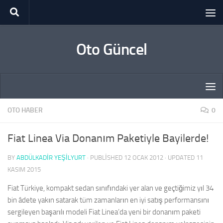
Skip to content
Oto Güncel
OTO HABER
0
Fiat Linea Via Donanım Paketiyle Bayilerde!
BY
ABDÜLKADIR YEŞİLYURT
· PUBLISHED
12 OCAK 2012
· UPDATED
11
KASIM 2015
Fiat Türkiye, kompakt sedan sınıfındaki yer alan ve geçtiğimiz yıl 34
bin âdete yakın satarak tüm zamanların en iyi satış performansını
sergileyen başarılı modeli Fiat Linea’da yeni bir donanım paketi