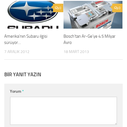
0
0
Amerika’nın Subaru ilgisi
Bosch’tan Ar-Ge’ye 4.5 Milyar
sürüyor…
Avro
7 ARALIK 2012
18 MART 2013
BIR YANIT YAZIN
Yorum
*