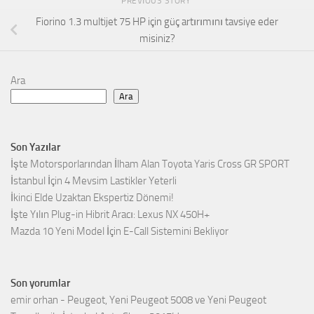
PREVIOUS STORY
Fiorino 1.3 multijet 75 HP için güç artırımını tavsiye eder
misiniz?
Ara
Ara
Son Yazılar
İşte Motorsporlarından İlham Alan Toyota Yaris Cross GR SPORT
İstanbul İçin 4 Mevsim Lastikler Yeterli
İkinci Elde Uzaktan Ekspertiz Dönemi!
İşte Yılın Plug-in Hibrit Aracı: Lexus NX 450H+
Mazda 10 Yeni Model İçin E-Call Sistemini Bekliyor
Son yorumlar
emir orhan
-
Peugeot, Yeni Peugeot 5008 ve Yeni Peugeot