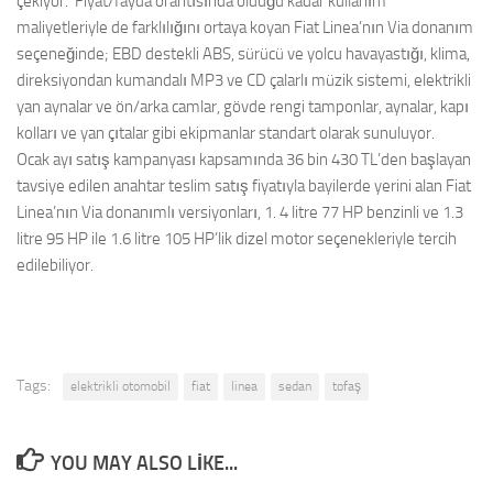
çekiyor. Fiyat/fayda orantısında olduğu kadar kullanım
maliyetleriyle de farklılığını ortaya koyan Fiat Linea’nın Via donanım
seçeneğinde; EBD destekli ABS, sürücü ve yolcu havayastığı, klima,
direksiyondan kumandalı MP3 ve CD çalarlı müzik sistemi, elektrikli
yan aynalar ve ön/arka camlar, gövde rengi tamponlar, aynalar, kapı
kolları ve yan çıtalar gibi ekipmanlar standart olarak sunuluyor.
Ocak ayı satış kampanyası kapsamında 36 bin 430 TL’den başlayan
tavsiye edilen anahtar teslim satış fiyatıyla bayilerde yerini alan Fiat
Linea’nın Via donanımlı versiyonları, 1. 4 litre 77 HP benzinli ve 1.3
litre 95 HP ile 1.6 litre 105 HP’lik dizel motor seçenekleriyle tercih
edilebiliyor.
Tags:
elektrikli otomobil
fiat
linea
sedan
tofaş
YOU MAY ALSO LIKE...