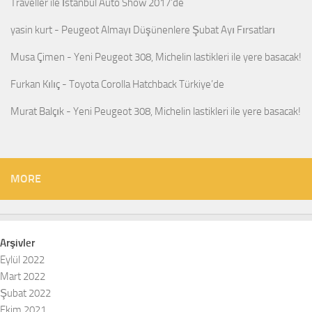
Traveller ile İstanbul Auto Show 2017’de
yasin kurt
-
Peugeot Almayı Düşünenlere Şubat Ayı Fırsatları
Musa Çimen
-
Yeni Peugeot 308, Michelin lastikleri ile yere basacak!
Furkan Kılıç
-
Toyota Corolla Hatchback Türkiye’de
Murat Balçık
-
Yeni Peugeot 308, Michelin lastikleri ile yere basacak!
MORE
Arşivler
Eylül 2022
Mart 2022
Şubat 2022
Ekim 2021