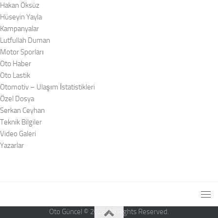
Hakan Öksüz
Hüseyin Yayla
Kampanyalar
Lutfullah Duman
Motor Sporları
Oto Haber
Oto Lastik
Otomotiv – Ulaşım İstatistikleri
Özel Dosya
Serkan Ceyhan
Teknik Bilgiler
Video Galeri
Yazarlar
Oto Güncel © 2026. All Rights Reserved.