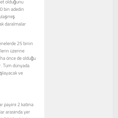
det olduğunu
10 bin adedin
 ulaşmış.
rak daralmalar
enelerde 25 binin
nlerin üzerine
daha önce de olduğu
lir. Tüm dünyada
aşlayacak ve
r payını 2 katına
lar arasında yer