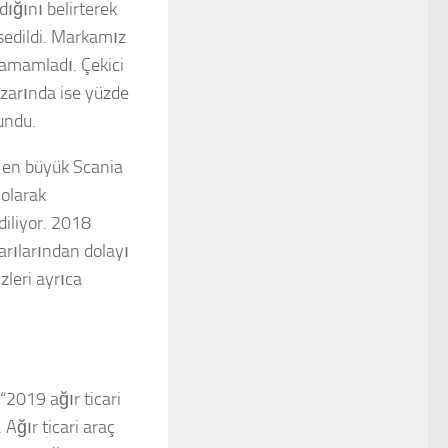
ığını belirterek
ssedildi. Markamız
tamamladı. Çekici
azarında ise yüzde
undu.
 en büyük Scania
 olarak
diliyor. 2018
rılarından dolayı
zleri ayrıca
“2019 ağır ticari
Ağır ticari araç