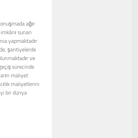
 konuşmada ağır
üş imkânı sunan
ania yapmaktadır.
rde, şantiyelerde
bulunmaktadır ve
 geçiş sürecinde
ların maliyet
ılık maliyetlerini
yi bir dünya