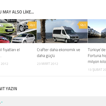
 MAY ALSO LIKE...
0
0
 fiyatları el
Crafter daha ekonomik ve
Türkiye’de
…
daha güçlü
Fortuna h
milyon kil
 2012
23 MART 2012
13 ŞUBAT 2
NIT YAZIN
m
*