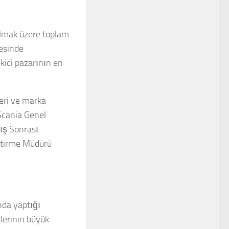
 olmak üzere toplam
yesinde
kici pazarının en
leri ve marka
 Scania Genel
ış Sonrası
ştirme Müdürü
nda yaptığı
lerinin büyük