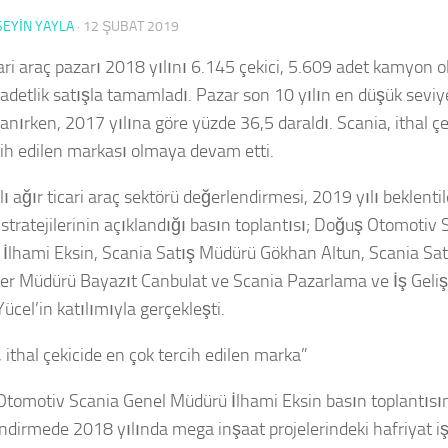
SEYIN YAYLA
·
12 ŞUBAT 2019
cari araç pazarı 2018 yılını 6.145 çekici, 5.609 adet kamyon
adetlik satışla tamamladı. Pazar son 10 yılın en düşük sevi
nırken, 2017 yılına göre yüzde 36,5 daraldı. Scania, ithal çe
cih edilen markası olmaya devam etti.
ı ağır ticari araç sektörü değerlendirmesi, 2019 yılı beklenti
m stratejilerinin açıklandığı basın toplantısı; Doğuş Otomotiv
İlhami Eksin, Scania Satış Müdürü Gökhan Altun, Scania Sat
er Müdürü Bayazıt Canbulat ve Scania Pazarlama ve İş Geli
ücel’in katılımıyla gerçekleşti.
 ithal çekicide en çok tercih edilen marka”
tomotiv Scania Genel Müdürü İlhami Eksin basın toplantısı
ndirmede 2018 yılında mega inşaat projelerindeki hafriyat iş