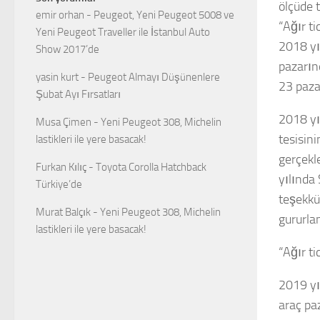
ölçüde 
emir orhan
-
Peugeot, Yeni Peugeot 5008 ve
“Ağır t
Yeni Peugeot Traveller ile İstanbul Auto
2018 yı
Show 2017’de
pazarınd
yasin kurt
-
Peugeot Almayı Düşünenlere
23 paza
Şubat Ayı Fırsatları
2018 yı
Musa Çimen
-
Yeni Peugeot 308, Michelin
tesisini
lastikleri ile yere basacak!
gerçekl
Furkan Kılıç
-
Toyota Corolla Hatchback
yılında
Türkiye’de
teşekkü
Murat Balçık
-
Yeni Peugeot 308, Michelin
gururla
lastikleri ile yere basacak!
“Ağır ti
2019 yı
araç pa