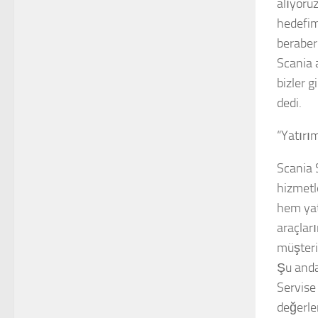
alıyoruz
hedefim
beraber
Scania a
bizler 
dedi.
“Yatırı
Scania 
hizmetl
hem yat
araçlar
müşteri
Şu anda
Servise
değerle