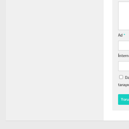
Ad
*
İntern
Da
tarayı