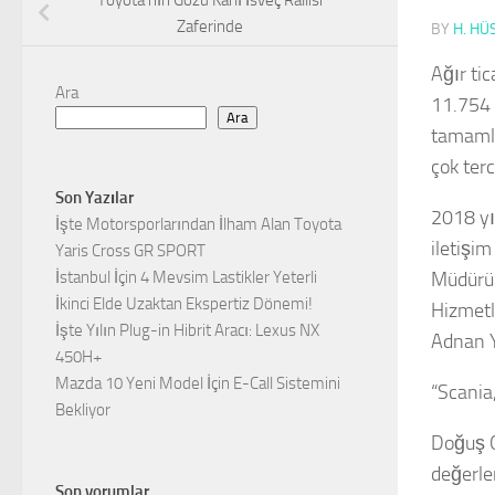
Toyota’nın Gözü Karlı İsveç Rallisi
Zaferinde
BY
H. HÜ
Ağır ti
Ara
11.754 
Ara
tamamla
çok ter
Son Yazılar
2018 yıl
İşte Motorsporlarından İlham Alan Toyota
iletişi
Yaris Cross GR SPORT
Müdürü 
İstanbul İçin 4 Mevsim Lastikler Yeterli
İkinci Elde Uzaktan Ekspertiz Dönemi!
Hizmetl
İşte Yılın Plug-in Hibrit Aracı: Lexus NX
Adnan Y
450H+
Mazda 10 Yeni Model İçin E-Call Sistemini
“Scania,
Bekliyor
Doğuş O
değerle
Son yorumlar