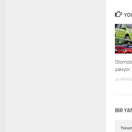
YOU
Otomobil
yakıyor
24 MAYIS
BIR YA
Yoru