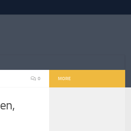
0
MORE
ken,