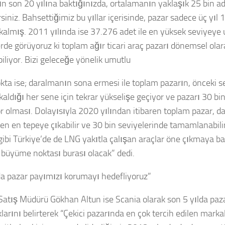
ın son 20 yılına baktığınızda, ortalamanın yaklaşık 25 bin a
rsiniz. Bahsettiğimiz bu yıllar içerisinde, pazar sadece üç yıl 
 kalmış. 2011 yılında ise 37.276 adet ile en yüksek seviyeye
erde görüyoruz ki toplam ağır ticari araç pazarı dönemsel ola
iliyor. Bizi geleceğe yönelik umutlu
okta ise; daralmanın sona ermesi ile toplam pazarın, önceki s
kaldığı her sene için tekrar yükselişe geçiyor ve pazarı 30 bi
or olması. Dolayısıyla 2020 yılından itibaren toplam pazar, 
pten en tepeye çıkabilir ve 30 bin seviyelerinde tamamlanabi
gibi Türkiye’de de LNG yakıtla çalışan araçlar öne çıkmaya b
 büyüme noktası burası olacak” dedi.
a pazar payımızı korumayı hedefliyoruz”
Satış Müdürü Gökhan Altun ise Scania olarak son 5 yılda paza
klarını belirterek “Çekici pazarında en çok tercih edilen marka