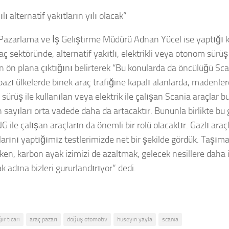
lı alternatif yakıtların yılı olacak”
Pazarlama ve İş Geliştirme Müdürü Adnan Yücel ise yaptığı
raç sektöründe, alternatif yakıtlı, elektrikli veya otonom sür
ın ön plana çıktığını belirterek “Bu konularda da öncülüğü Sc
bazı ülkelerde binek araç trafiğine kapalı alanlarda, madenle
sürüş ile kullanılan veya elektrik ile çalışan Scania araçlar 
n sayıları orta vadede daha da artacaktır. Bununla birlikte bu
 ile çalışan araçların da önemli bir rolü olacaktır. Gazlı araç
arını yaptığımız testlerimizde net bir şekilde gördük. Taşımac
ken, karbon ayak izimizi de azaltmak, gelecek nesillere daha i
 adına bizleri gururlandırıyor” dedi.
ır ticari
araç pazarı
doğuş otomotiv
hüseyin yayla
scania