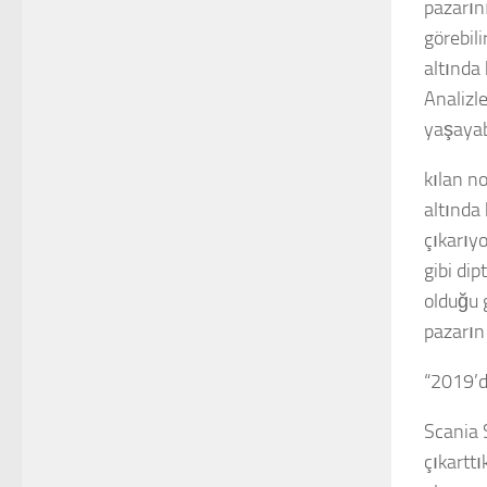
pazarın
görebili
altında
Analizl
yaşayab
kılan n
altında 
çıkarıy
gibi di
olduğu 
pazarın
“2019’d
Scania 
çıkarttı