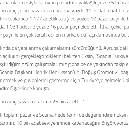
tamamlanmasıyla kamyon pazarının yaklaşık yüzde 51 darald
icari araç çekici pazarında daralma yüzde 11 ile daha hafif hi
lını toplamda 1.177 adetlik satış ve yüzde 10 pazar payı ile 
a 1.031 adet ile yüzde 16 pazar payı elde etti. İthal çekici p
r payı ile en çok tercih edilen marka oldu” açıklamasında bul
lında da yapılanma çalışmalarını sürdürdüğünü, Avrupa’daki
n açılışını gerçekleştirdiklerini belirten Eksin; “Scania Türkiye
eştirdiğimiz tüm çalışmalarımız globalde de yakından takip e
 Scania Başkanı Henrik Henriksson’un, Doğuş Otomotiv’i başa
r etmek ve güvenlerini göstermek için Türkiye’ye gelmeleri bi
ndırdı” şeklinde konuştu.
cari araç pazarı ortalama 25 bin adettir.”
lı toplam pazar ve Scania hedeflerini de değerlendiren Eksin 
zarının, 10 bin adet seviyelerinde kapanacağını öngörüyoruz. 