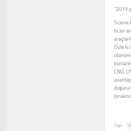
“2019 yı
Scania 
ticari a
araçlar
Öyle ki 
otonom 
bunları
CNG, LNG
avantajl
düşürür
bırakmak
Tags:
ağ