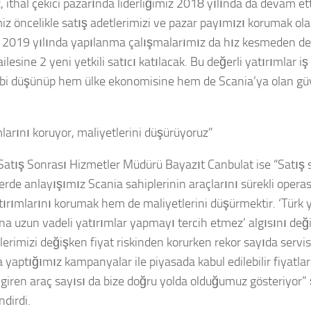
, ithal çekici pazarında liderliğimiz 2018 yılında da devam etti
iz öncelikle satış adetlerimizi ve pazar payımızı korumak ol
 2019 yılında yapılanma çalışmalarımız da hız kesmeden d
ilesine 2 yeni yetkili satıcı katılacak. Bu değerli yatırımlar i
gibi düşünüp hem ülke ekonomisine hem de Scania’ya olan güv
mlarını koruyor, maliyetlerini düşürüyoruz”
Satış Sonrası Hizmetler Müdürü Bayazıt Canbulat ise “Satış 
erde anlayışımız Scania sahiplerinin araçlarını sürekli opera
ırımlarını korumak hem de maliyetlerini düşürmektir. ‘Türk y
ına uzun vadeli yatırımlar yapmayı tercih etmez’ algısını deği
lerimizi değişken fiyat riskinden korurken rekor sayıda servi
 yaptığımız kampanyalar ile piyasada kabul edilebilir fiyatla
 giren araç sayısı da bize doğru yolda olduğumuz gösteriyor”
ndirdi.