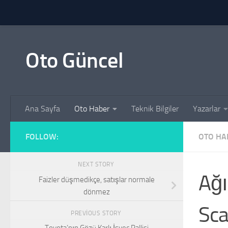
Skip to content
Oto Güncel
Ana Sayfa
Oto Haber
Teknik Bilgiler
Yazarlar
FOLLOW:
OTO HA
NEXT STORY
Ağı
Faizler düşmedikçe, satışlar normale
dönmez
Sca
PREVIOUS STORY