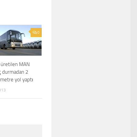
0
 üretilen MAN
iç durmadan 2
ometre yol yaptı
013