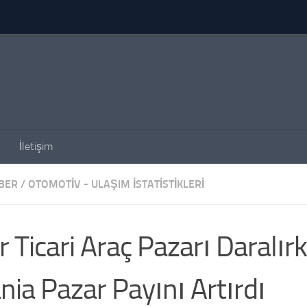
İletişim
BER
/
OTOMOTIV - ULAŞIM İSTATISTIKLERI
r Ticari Araç Pazarı Daralır
nia Pazar Payını Artırdı