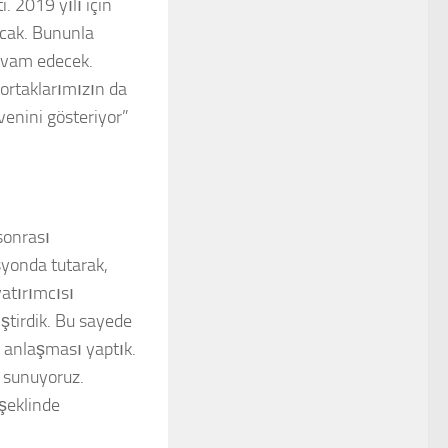
. 2019 yılı için
acak. Bununla
evam edecek.
ş ortaklarımızın da
enini gösteriyor”
sonrası
syonda tutarak,
atırımcısı
ştirdik. Bu sayede
s anlaşması yaptık.
r sunuyoruz.
 şeklinde