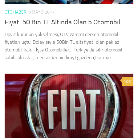
OTO HABER
9 MAYIS 2017
Fiyatı 50 Bin TL Altında Olan 5 Otomobil
Döviz kurunun yükselmesi, ÖTV zammı derken otomobil
fiyatları uçtu. Dolayısıyla 50Bin TL altı fiyatı olan pek az
otomobil kaldı. İşte Otomobiller… Türkiye’de sıfır otomobil
sahibi olmak için en az 45 bin lirayı gözden çıkarmak...
0