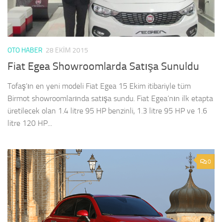
OTO HABER
28 EKIM 2015
Fiat Egea Showroomlarda Satışa Sunuldu
Tofaş’ın en yeni modeli Fiat Egea 15 Ekim itibariyle tüm
Birmot showroomlarında satışa sundu. Fiat Egea’nın ilk etapta
üretilecek olan 1.4 litre 95 HP benzinli, 1.3 litre 95 HP ve 1.6
litre 120 HP...
0