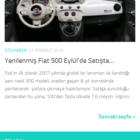
OTO HABER
21 TEMMUZ 2015
Yenilenmiş Fiat 500 Eylül’de Satışta…
Fiat’ın ilk olarak 2007 yılında global bir lansman ile tanıttığı
yeni nesil 500 modeli, aradan geçen 8 yıl sonrasında
yenilenerek yollara çıkmaya hazırlanıyor. Satışa sunulduğu
zamandan bu yana, 100’den fazla ülkede 1.6 milyon kişinin...
Sonraki sayfa »