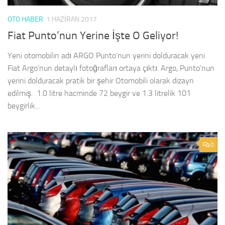
OTO HABER
1 HAZIRAN 2017
Fiat Punto’nun Yerine İşte O Geliyor!
Yeni otomobilin adı ARGO Punto’nun yerini dolduracak yeni
Fiat Argo‘nun detaylı fotoğrafları ortaya çıktı. Argo, Punto’nun
yerini dolduracak pratik bir şehir Otomobili olarak dizayn
edilmiş. 1.0 litre hacminde 72 beygir ve 1.3 litrelik 101
beygirlik...
0