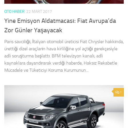
OTO HABER
22 MART 2017
Yine Emisyon Aldatmacası: Fiat Avrupa’da
Zor Günler Yaşayacak
Paris savcılığı, İtalyan otomobil üreticisi Fiat Chrysler hakkında,
ürettiği dizel araçların hava kirliliğine yol açtığı gerekçesiyle
adli soruşturma başlattı. BFM televizyon kanalı, adli
kaynaklara dayandırarak verdiği haberde, Haksız Rekabetle
Mücadele ve Tüketiciyi Koruma Kurumunun...
1