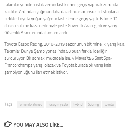
takımlar yeniden ıslak zemin lastiklerine geçiş yapmak zorunda
kaldılar. Ardından yağmur daha da artınca sorunsuz pit stoplarla
birlikte Toyota yoğun yağmur lastiklerine geçiş yaptı. Bitime 12
dakika kala bir kaza nedeniyle piste Güvenlik Aracı girdi ve yarış
Güvenlik Aracı ardında tamamlandı.
Toyota Gazoo Racing, 2018-2019 sezonunun bitimine iki yarış kala
Takımlar Dünya Şampiyonası’nda 53 puan farkla liderliğini
sürdürüyor. Bir sonraki mücadele ise, 4 Mayıs’ta 6 Saat Spa-
Francorchamps yarışı olacak ve Toyota burada bir yarış kala
şampiyonluğunu ilan etmek istiyor.
Tags:
fernando alonso
hüseyin yayla
hybrid
Sebring
toyota
YOU MAY ALSO LIKE...