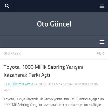
Skip to content
Oto Güncel
OTO HABER
0
Toyota, 1000 Millik Sebring Yarışını
Kazanarak Farkı Açtı
BY
H. HÜSEYIN YAYLA
· PUBLISHED
19 MART 2019
· UPDATED
6 KASIM
2021
Toyota, Dünya Dayanıklılık Şampiyonası’nın (WEC) altıncı ayağı olan
1000 Mil Sebring Yarışı’nı kazanarak 151 puanla en yakın rakibiyle