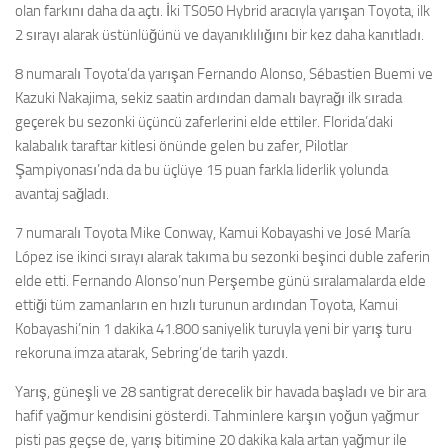
olan farkını daha da açtı. İki TS050 Hybrid aracıyla yarışan Toyota, ilk
2 sırayı alarak üstünlüğünü ve dayanıklılığını bir kez daha kanıtladı.
8 numaralı Toyota’da yarışan Fernando Alonso, Sébastien Buemi ve
Kazuki Nakajima, sekiz saatin ardından damalı bayrağı ilk sırada
geçerek bu sezonki üçüncü zaferlerini elde ettiler. Florida’daki
kalabalık taraftar kitlesi önünde gelen bu zafer, Pilotlar
Şampiyonası’nda da bu üçlüye 15 puan farkla liderlik yolunda
avantaj sağladı.
7 numaralı Toyota Mike Conway, Kamui Kobayashi ve José María
López ise ikinci sırayı alarak takıma bu sezonki beşinci duble zaferin
elde etti. Fernando Alonso’nun Perşembe günü sıralamalarda elde
ettiği tüm zamanların en hızlı turunun ardından Toyota, Kamui
Kobayashi’nin 1 dakika 41.800 saniyelik turuyla yeni bir yarış turu
rekoruna imza atarak, Sebring’de tarih yazdı.
Yarış, güneşli ve 28 santigrat derecelik bir havada başladı ve bir ara
hafif yağmur kendisini gösterdi. Tahminlere karşın yoğun yağmur
pisti pas geçse de, yarış bitimine 20 dakika kala artan yağmur ile