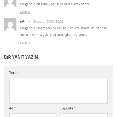
peugeotun bu seneki serisi de özel olacak bence
Yanıtla
salih
16 Şubat 2020, 23:06
peugeotun 508 modelide serisinin en özel modeliydi serideki
suvların yanına çok iyi bir araç çıkarmış bence
Yanıtla
BIR YANIT YAZIN
Yorum
*
Ad
*
E-posta
*