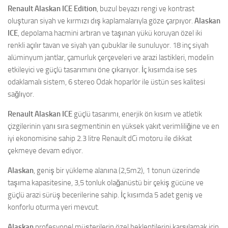
Renault Alaskan ICE Edition
, buzul beyazı rengi ve kontrast
oluşturan siyah ve kırmızı dış kaplamalarıyla göze çarpıyor.
Alaskan
ICE
, depolama hacmini artıran ve taşınan yükü koruyan özel iki
renkli açılır tavan ve siyah yan çubuklar ile sunuluyor. 18 inç siyah
alüminyum jantlar, çamurluk çerçeveleri ve arazi lastikleri, modelin
etkileyici ve güçlü tasarımını öne çıkarıyor. İç kısımda ise ses
odaklamalı sistem, 6 stereo Odak hoparlör ile üstün ses kalitesi
sağlıyor.
Renault Alaskan ICE
güçlü tasarımı, enerjik ön kısım ve atletik
çizgilerinin yanı sıra segmentinin en yüksek yakıt verimliliğine ve en
iyi ekonomisine sahip 2.3 litre Renault dCi motoru ile dikkat
çekmeye devam ediyor.
Alaskan
, geniş bir yükleme alanına (2,5m2), 1 tonun üzerinde
taşıma kapasitesine, 3,5 tonluk olağanüstü bir çekiş gücüne ve
güçlü arazi sürüş becerilerine sahip. İç kısımda 5 adet geniş ve
konforlu oturma yeri mevcut.
Alaskan
profesyonel müşterilerin özel beklentilerini karşılamak için