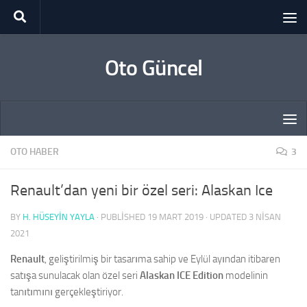
Skip to content
Oto Güncel
OTO HABER
3
Renault’dan yeni bir özel seri: Alaskan Ice
BY
H. HÜSEYIN YAYLA
· PUBLISHED
19 MART 2019
· UPDATED
3 NISAN
2021
Renault
, geliştirilmiş bir tasarıma sahip ve Eylül ayından itibaren
satışa sunulacak olan özel seri
Alaskan ICE Edition
modelinin
tanıtımını gerçekleştiriyor.