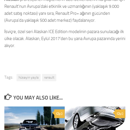
Renault’nun Avrupa’daki etkinlik ve uzmanlığının (yaklaşık 9.000
adet satış noktası) yanı sıra, Renault Pro+ ağının gücünden
(Avrupa’da yaklaşık 500 adet merkez) faydalanıyor.
İsviçre, özel seri Alaskan ICE Edition modelinin pazara sunulacağı ilk
ülke olacak. Alaskan, Eylül 2017’den bu yana Avrupa pazarında yerini
alıyor.
Tags:
hüseyin yayla
renault
YOU MAY ALSO LIKE...
0
0