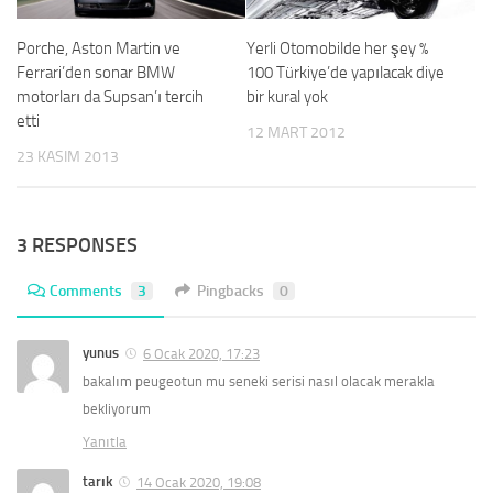
Porche, Aston Martin ve
Yerli Otomobilde her şey %
Ferrari’den sonar BMW
100 Türkiye’de yapılacak diye
motorları da Supsan’ı tercih
bir kural yok
etti
12 MART 2012
23 KASIM 2013
3 RESPONSES
Comments
3
Pingbacks
0
yunus
6 Ocak 2020, 17:23
bakalım peugeotun mu seneki serisi nasıl olacak merakla
bekliyorum
Yanıtla
tarık
14 Ocak 2020, 19:08