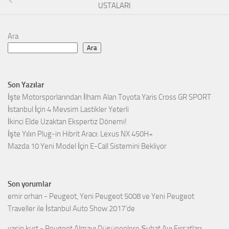
USTALARI
Ara
Ara
Son Yazılar
İşte Motorsporlarından İlham Alan Toyota Yaris Cross GR SPORT
İstanbul İçin 4 Mevsim Lastikler Yeterli
İkinci Elde Uzaktan Ekspertiz Dönemi!
İşte Yılın Plug-in Hibrit Aracı: Lexus NX 450H+
Mazda 10 Yeni Model İçin E-Call Sistemini Bekliyor
Son yorumlar
emir orhan
-
Peugeot, Yeni Peugeot 5008 ve Yeni Peugeot
Traveller ile İstanbul Auto Show 2017’de
yasin kurt
-
Peugeot Almayı Düşünenlere Şubat Ayı Fırsatları