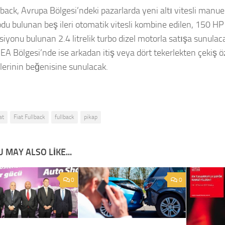
llback, Avrupa Bölgesi’ndeki pazarlarda yeni altı vitesli man
du bulunan beş ileri otomatik vitesli kombine edilen, 150 HP
siyonu bulunan 2.4 litrelik turbo dizel motorla satışa sunulaca
A Bölgesi’nde ise arkadan itiş veya dört tekerlekten çekiş öz
lerinin beğenisine sunulacak.
at
Fiat Fullback
fullback
pikap
 MAY ALSO LIKE...
0
0