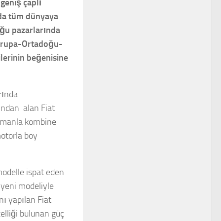
 geniş çaplı
nda tüm dünyaya
oğu pazarlarında
Avrupa-Ortadoğu-
ilerinin beğenisine
rında
ından alan Fiat
nzımanla kombine
motorla boy
modelle ispat eden
i yeni modeliyle
ı yapılan Fiat
lliği bulunan güç