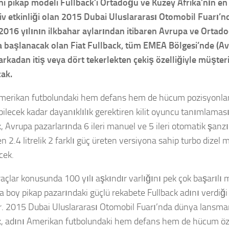
eni pikap modeli Fullback’i Ortadoğu ve Kuzey Afrika’nın en
v etkinliği olan 2015 Dubai Uluslararası Otomobil Fuarı’
. 2016 yılının ilkbahar aylarından itibaren Avrupa ve Ortad
a başlanacak olan Fiat Fullback, tüm EMEA Bölgesi’nde (
 arkadan itiş veya dört tekerlekten çekiş özelliğiyle müşter
ak.
merikan futbolundaki hem defans hem de hücum pozisyonla
ilecek kadar dayanıklılık gerektiren kilit oyuncu tanımlamas
k, Avrupa pazarlarında 6 ileri manuel ve 5 ileri otomatik şa
en 2.4 litrelik 2 farklı güç üreten versiyona sahip turbo dizel 
cek.
raçlar konusunda 100 yılı aşkındır varlığını pek çok başarılı 
ta boy pikap pazarındaki güçlü rekabete Fullback adını verdiğ
or. 2015 Dubai Uluslararası Otomobil Fuarı’nda dünya lansman
k, adını Amerikan futbolundaki hem defans hem de hücum öze