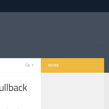
1
MORE
Fullback