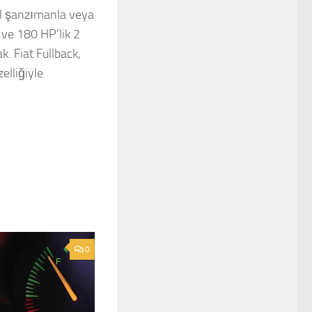
uel şanzımanla veya
 ve 180 HP’lik 2
k. Fiat Fullback,
elliğiyle
0