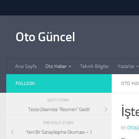
Skip to content
Oto Güncel
Ana Sayfa
Oto Haber
Teknik Bilgiler
Yazarlar
FOLLOW:
OTO HA
NEXT STORY
İşt
Tesla Ülkemize “Resmen” Geldi!
PREVIOUS STORY
BY
OTOG
Yeni Bir Sanayileşme Okuması – 1