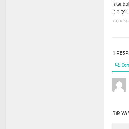
İstanbu
için ger
19 EKIM 
1 RES
Co
BIR YA