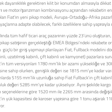
k dayanıklılık gerektiren kilit bir konumdan almasıyla dikkat
rı ve motor/şanzıman kombinasyonu açısından rekabetin en 
olan Fiat’ın yeni pikap modeli, Avrupa-Ortadoğu-Afrika pazarl
iyaçlarına adapte olabilecek, farklı özelliklere sahip yapısıyla 
lında tüm hafif ticari araç pazarının yüzde 23’ünü oluşturan,
pikap satışının gerçekleştiği EMEA Bölgesi’ndeki rekabete or
a güçlü bir giriş yapmayı planlayan Fiat, Fullback modelini dör
inli, uzatılmış kabinli, çift kabinli ve kamyonet) pazarlara sun
k’in tüm versiyonları 1780 mm’lik bir azami yüksekliğe ve 30
ine sahip olurken, genişlik değeri ise 1815 mm’ye kadar vara
nlarda 5155 mm’lik uzunluğa sahip Fiat Fullback’in çift kabinl
nluk değeri 5285 mm’ye kadar yükseliyor. Aynı şekilde kargo
n seçeneklerine göre 1520 mm ile 2265 mm arasında değişikli
k’in yük kapasitesi de karoser yapısına göre 1 tonu aşarak 11
yor.