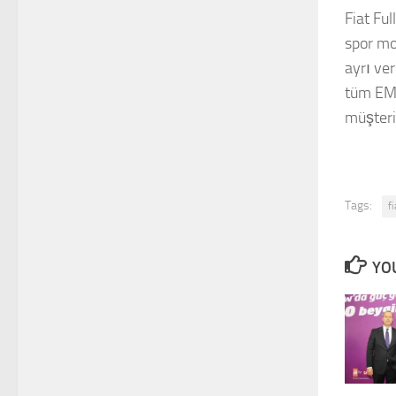
Fiat Fu
spor mo
ayrı ver
tüm EME
müşteri
Tags:
fi
YOU