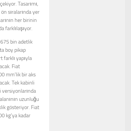
 çekiyor. Tasarımı,
ön sıralarında yer
arının her birinin
da farklılaşıyor.
 675 bin adetlik
ta boy pikap
t farklı yapıyla
acak. Fiat
00 mm’lik bir aks
cak. Tek kabinli
i versiyonlarında
 alanının uzunluğu
k gösteriyor. Fiat
00 kg’ya kadar