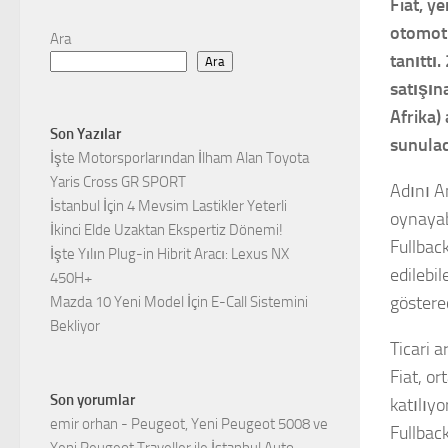
Fiat, y
otomoti
Ara
tanıttı
Ara
satışın
Afrika)
Son Yazılar
sunulac
İşte Motorsporlarından İlham Alan Toyota
Yaris Cross GR SPORT
Adını A
İstanbul İçin 4 Mevsim Lastikler Yeterli
oynayab
İkinci Elde Uzaktan Ekspertiz Dönemi!
Fullbac
İşte Yılın Plug-in Hibrit Aracı: Lexus NX
edilebil
450H+
göstere
Mazda 10 Yeni Model İçin E-Call Sistemini
Bekliyor
Ticari a
Fiat, or
Son yorumlar
katılıy
emir orhan
-
Peugeot, Yeni Peugeot 5008 ve
Fullbac
Yeni Peugeot Traveller ile İstanbul Auto