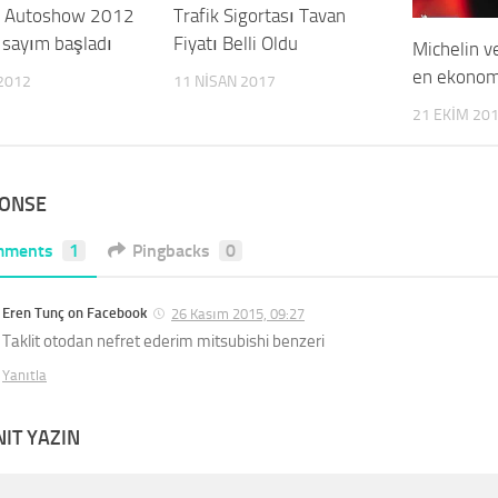
l Autoshow 2012
Trafik Sigortası Tavan
i sayım başladı
Fiyatı Belli Oldu
Michelin v
en ekonomi
2012
11 NISAN 2017
21 EKIM 20
PONSE
mments
1
Pingbacks
0
Eren Tunç on Facebook
26 Kasım 2015, 09:27
Taklit otodan nefret ederim mitsubishi benzeri
Yanıtla
NIT YAZIN