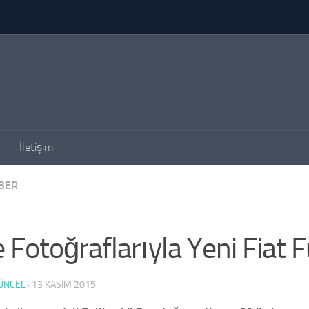
İletişim
BER
e Fotoğraflarıyla Yeni Fiat 
ÜNCEL
·
13 KASIM 2015