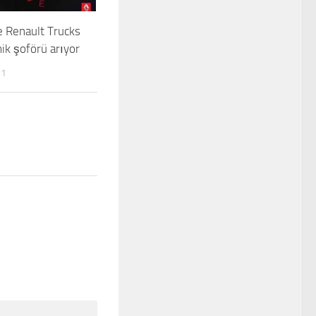
e Renault Trucks
k şoförü arıyor
11