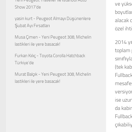
ve yükse
Show 2017’de
boyutla
yasin kurt
-
Peugeot Almayı Düşünenlere
alacak 
Şubat Ayı Fırsatları
özel iht
Musa Çimen
-
Yeni Peugeot 308, Michelin
2014 yı
lastikleri ile yere basacak!
toplam 
Furkan Kılıç
-
Toyota Corolla Hatchback
sınıfıyl
Türkiye’de
(tek kab
Murat Balçık
-
Yeni Peugeot 308, Michelin
Fullbac
lastikleri ile yere basacak!
mesafes
versiyo
ise uzu
da kabi
Fullbac
çıkabili