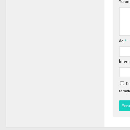
Yoru
Ad
*
İntern
Da
tarayı