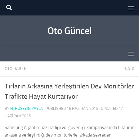
Skip to content
Oto Güncel
OTO HABER
0
Tırların Arkasına Yerleştirilen Dev Monitörler
Trafikte Hayat Kurtarıyor
BY
H. HÜSEYIN YAYLA
· PUBLISHED
16 HAZIRAN 2015
· UPDATED
17
HAZIRAN 2015
Samsung Arjantin, hazırladığı yol güvenliği kampanyasında tırlarının
arkasına yerleştirdiği dev monitörlerle, arkada seyreden