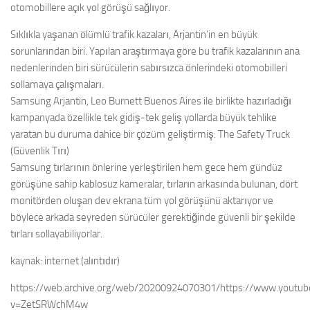
otomobillere açık yol görüşü sağlıyor.
Sıklıkla yaşanan ölümlü trafik kazaları, Arjantin’in en büyük
sorunlarından biri. Yapılan araştırmaya göre bu trafik kazalarının ana
nedenlerinden biri sürücülerin sabırsızca önlerindeki otomobilleri
sollamaya çalışmaları.
Samsung Arjantin, Leo Burnett Buenos Aires ile birlikte hazırladığı
kampanyada özellikle tek gidiş-tek geliş yollarda büyük tehlike
yaratan bu duruma dahice bir çözüm geliştirmiş: The Safety Truck
(Güvenlik Tırı)
Samsung tırlarının önlerine yerleştirilen hem gece hem gündüz
görüşüne sahip kablosuz kameralar, tırların arkasında bulunan, dört
monitörden oluşan dev ekrana tüm yol görüşünü aktarıyor ve
böylece arkada seyreden sürücüler gerektiğinde güvenli bir şekilde
tırları sollayabiliyorlar.
kaynak: internet (alıntıdır)
https://web.archive.org/web/20200924070301/https://www.youtu
v=ZetSRWchM4w