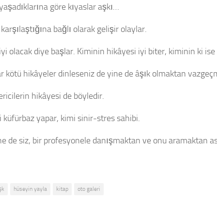
yaşadıklarına göre kıyaslar aşkı…
karşılaştığına bağlı olarak gelişir olaylar.
yi olacak diye başlar. Kiminin hikâyesi iyi biter, kiminin ki ise
r kötü hikâyeler dinleseniz de yine de âşık olmaktan vazgeç
ericilerin hikâyesi de böyledir.
i küfürbaz yapar, kimi sinir-stres sahibi.
e de siz, bir profesyonele danışmaktan ve onu aramaktan a
şk
hüseyin yayla
kitap
oto galeri