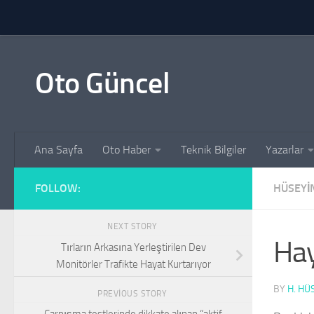
Skip to content
Oto Güncel
Ana Sayfa
Oto Haber
Teknik Bilgiler
Yazarlar
FOLLOW:
HÜSEYI
NEXT STORY
Hay
Tırların Arkasına Yerleştirilen Dev
Monitörler Trafikte Hayat Kurtarıyor
BY
H. HÜ
PREVIOUS STORY