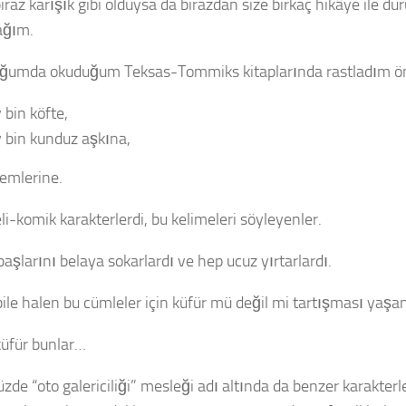
biraz karışık gibi olduysa da birazdan size birkaç hikâye ile 
ağım.
ğumda okuduğum Teksas-Tommiks kitaplarında rastladım ön
 bin köfte,
 bin kunduz aşkına,
lemlerine.
i-komik karakterlerdi, bu kelimeleri söyleyenler.
başlarını belaya sokarlardı ve hep ucuz yırtarlardı.
ile halen bu cümleler için küfür mü değil mi tartışması yaşa
üfür bunlar…
de “oto galericiliği” mesleği adı altında da benzer karakterl