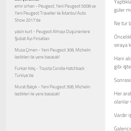
Yaptıkla
emir orhan
-
Peugeot, Yeni Peugeot 5008 ve
güler m
Yeni Peugeot Traveller ile İstanbul Auto
Show 2017’de
Ne tür b
yasin kurt
-
Peugeot Almayı Düşünenlere
Öncelik
Şubat Ayı Fırsatları
sıraya k
Musa Çimen
-
Yeni Peugeot 308, Michelin
lastikleri ile yere basacak!
Hani al
gibi işt
Furkan Kılıç
-
Toyota Corolla Hatchback
Türkiye’de
Sonrası
Murat Balçık
-
Yeni Peugeot 308, Michelin
Her ara
lastikleri ile yere basacak!
olanlar 
Vardır i
Galeric