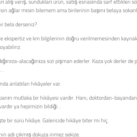
rı alış veriş, sundukları ürün, satış esnasında sarf ettikleri s
isin ağlar mısın bilemem ama birilerinin başını belaya sokanl
ir bela derseniz?
le ekspertiz ve km bilgilerinin doğru verilmemesinden kaynakl
oyabiliriz.
dığınıza-alacağınıza sizi pişman ederler. Kaza yok derler de p
e…
nda anlatılan hikâyeler var.
banın mutlaka bir hikâyesi vardır. Hani; doktordan-bayand
vardır ya hepimizin bildiği…
şte bir sürü hikâye. Galericide hikâye biter mi hiç.
inin adı çıkmış dokuza inmez sekize.