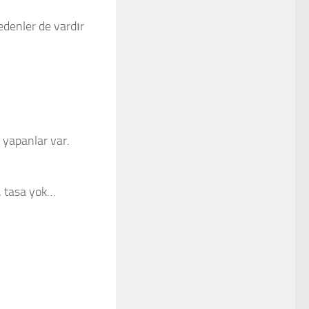
denler de vardır
i yapanlar var.
, tasa yok…