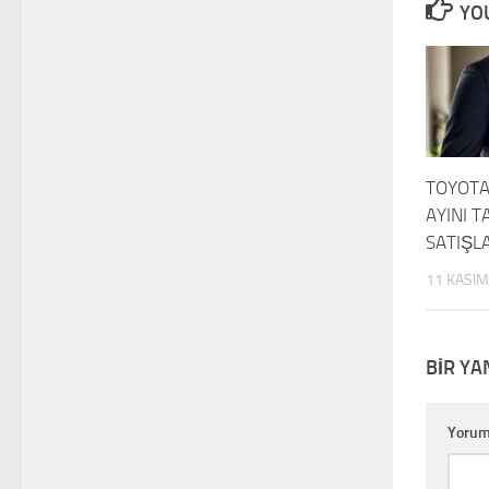
YOU
TOYOTA
AYINI T
SATIŞL
11 KASIM
BIR YA
Yoru