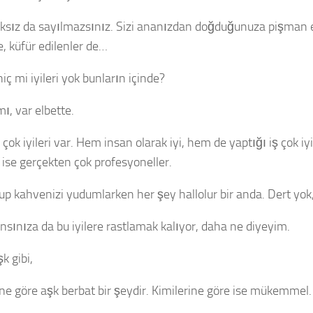
ksız da sayılmazsınız. Sizi ananızdan doğduğunuza pişman e
e, küfür edilenler de…
ç mi iyileri yok bunların içinde?
ı, var elbette.
ok iyileri var. Hem insan olarak iyi, hem de yaptığı iş çok iy
 ise gerçekten çok profesyoneller.
rup kahvenizi yudumlarken her şey hallolur bir anda. Dert yok
ansınıza da bu iyilere rastlamak kalıyor, daha ne diyeyim.
şk gibi,
ine göre aşk berbat bir şeydir. Kimilerine göre ise mükemmel.