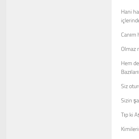
Hani ha
içlerind
Canım hi
Olmaz m
Hem de ç
Bazıları
Siz otu
Sizin ş
Tıp ki A
Kimiler