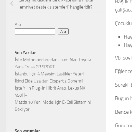
Çarpışma testlerinde dikkate alınan “aktif
Başlık 
emniyet destek sistemleri” hangileridir?
çalışac
Çocuklu
Ara
Ara
Hay
Hay
Son Yazılar
Vb. söy
İşte Motorsporlarından İlham Alan Toyota
Yaris Cross GR SPORT
Eğlencel
İstanbul İçin 4 Mevsim Lastikler Yeterli
İkinci Elde Uzaktan Ekspertiz Dönemi!
Sürekli 
İşte Yılın Plug-in Hibrit Aracı: Lexus NX
450H+
Bugün b
Mazda 10 Yeni Model İçin E-Call Sistemini
Bekliyor
Bence k
Günümüz
Son yorumlar