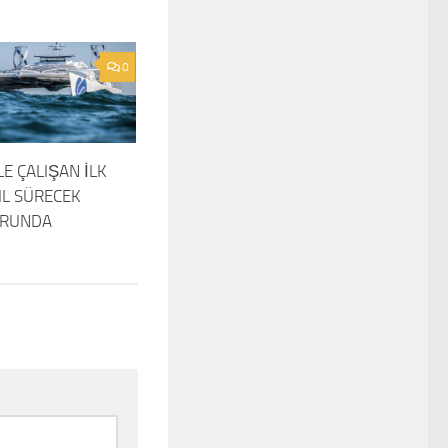
0
E ÇALIŞAN İLK
IL SÜRECEK
URUNDA
7