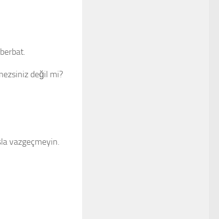
 berbat.
mezsiniz değil mi?
sla vazgeçmeyin.