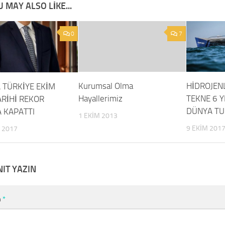
 MAY ALSO LIKE...
0
7
Kurumsal Olma
HİDROJENL
 TÜRKİYE EKİM
Hayallerimiz
TEKNE 6 Y
ARİHİ REKOR
DÜNYA T
A KAPATTI
1 EKIM 2013
9 EKIM 201
 2017
NIT YAZIN
m
*