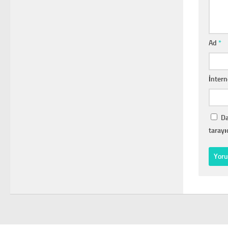
Ad
*
İntern
Da
tarayı