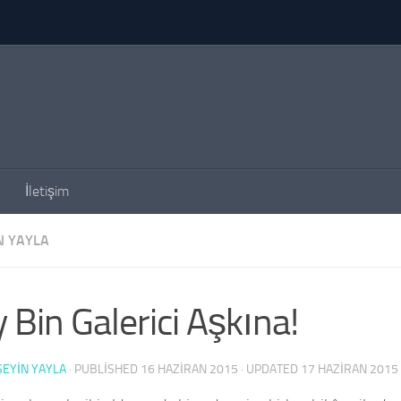
İletişim
N YAYLA
 Bin Galerici Aşkına!
SEYIN YAYLA
· PUBLISHED
16 HAZIRAN 2015
· UPDATED
17 HAZIRAN 2015