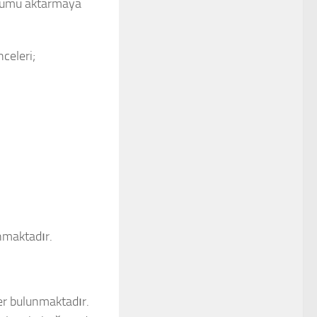
durumu aktarmaya
celeri;
nmaktadır.
er bulunmaktadır.