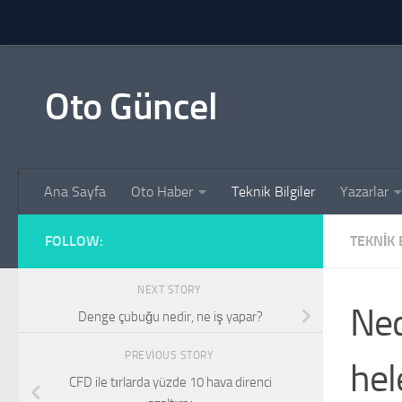
Skip to content
Oto Güncel
Ana Sayfa
Oto Haber
Teknik Bilgiler
Yazarlar
FOLLOW:
TEKNIK 
NEXT STORY
Ned
Denge çubuğu nedir, ne iş yapar?
PREVIOUS STORY
hel
CFD ile tırlarda yüzde 10 hava direnci