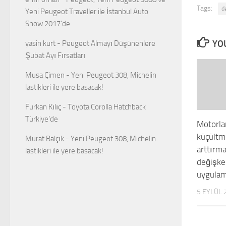
Tags:
d
Yeni Peugeot Traveller ile İstanbul Auto
Show 2017’de
YOU
yasin kurt
-
Peugeot Almayı Düşünenlere
Şubat Ayı Fırsatları
Musa Çimen
-
Yeni Peugeot 308, Michelin
lastikleri ile yere basacak!
Furkan Kılıç
-
Toyota Corolla Hatchback
Türkiye’de
Motorla
küçültm
Murat Balçık
-
Yeni Peugeot 308, Michelin
arttırma
lastikleri ile yere basacak!
değişke
uygulam
5 EYLÜL 