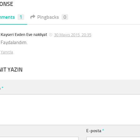
PONSE
mments
1
Pingbacks
0
Kayseri Evden Eve nakliyat
30 Mayıs 2015, 20:35
Faydalandım.
Yanıtla
NIT YAZIN
m
*
E-posta
*