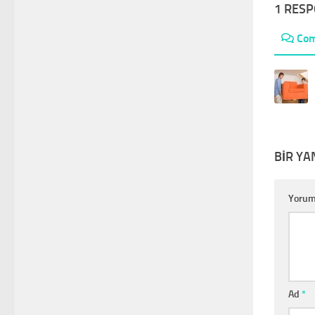
1 RES
Co
BIR YA
Yoru
Ad
*