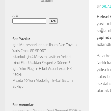
azaltımı
BY
DR. A
Ara
Helisel
Ara
yayı hel
sağlamlı
çapında
Son Yazılar
adlandı
İşte Motorsporlarından İlham Alan Toyota
Yaris Cross GR SPORT
Bazı he
İstanbul İçin 4 Mevsim Lastikler Yeterli
farklı 
İkinci Elde Uzaktan Ekspertiz Dönemi!
İşte Yılın Plug-in Hibrit Aracı: Lexus NX
yüksek 
450H+
kolay b
Mazda 10 Yeni Model İçin E-Call Sistemini
ise dah
Bekliyor
olanak t
Son yorumlar
emir orhan
-
Peugeot, Yeni Peugeot 5008 ve