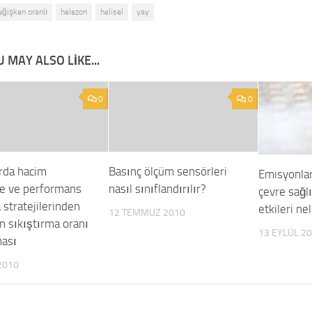
eğişken oranlı
helezon
helisel
yay
 MAY ALSO LIKE...
0
0
rda hacim
Basınç ölçüm sensörleri
Emisyonlar
e ve performans
nasıl sınıflandırılır?
çevre sağl
 stratejilerinden
etkileri ne
12 TEMMUZ 2010
n sıkıştırma oranı
13 EYLÜL 2
ası
2010