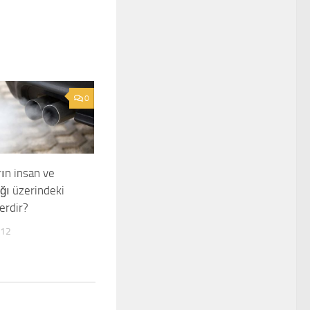
0
ın insan ve
ığı üzerindeki
lerdir?
012