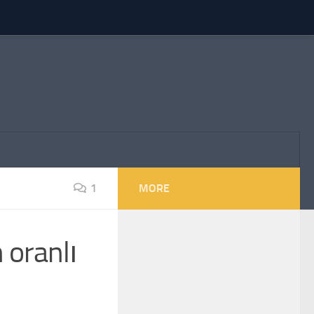
1
MORE
 oranlı