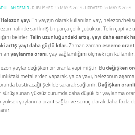
BDULLAH DEMİR
· PUBLISHED
30 MAYIS 2015
· UPDATED
31 MAYIS 2015
/Helezon yay:
En yaygın olarak kullanılan yay, helezon/helis
ezon halinde sarılmış bir parça çelik çubuktur. Telin çapı ve
ğını belirler.
Telin uzunluğundaki artış, yayı daha esnek ha
ki artış yayı daha güçlü kılar.
Zaman zaman
esneme oran
rılan
yaylanma oranı
, yay sağlamlığını ölçmek için kullanılır.
lezon yaylar değişken bir oranla yapılmıştır. Bu
değişken or
kalınlıktaki metallerden yaparak, ya da yayı, helezonun aşama
oranda bastıracağı şekilde sararak sağlanır.
Değişken oranlı
ir sürüş sunan yüksüz durumda daha düşük bir yaylanma ora
a yüksek yaylanma oranı sağlar ve sonuç olarak daha fazla d
anır.