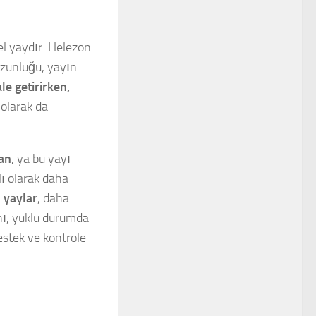
el yaydır. Helezon
 uzunluğu, yayın
le getirirken,
ı
olarak da
an
, ya bu yayı
lı olarak daha
 yaylar
, daha
nı, yüklü durumda
estek ve kontrole