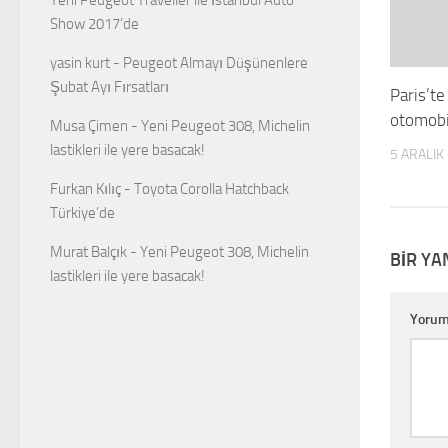
Show 2017’de
yasin kurt
-
Peugeot Almayı Düşünenlere
Şubat Ayı Fırsatları
Paris’te
otomobi
Musa Çimen
-
Yeni Peugeot 308, Michelin
lastikleri ile yere basacak!
5 ARALIK
Furkan Kılıç
-
Toyota Corolla Hatchback
Türkiye’de
Murat Balçık
-
Yeni Peugeot 308, Michelin
BIR YA
lastikleri ile yere basacak!
Yoru