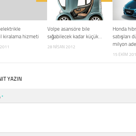
 elektrikle
Volpe asansöre bile
Honda hibri
l kiralama hizmeti
sığabilecek kadar küçük…
satışları 
milyon ade
 2011
28 NISAN 2012
15 EKIM 20
NIT YAZIN
m
*