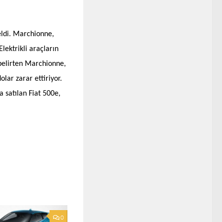
eldi. Marchionne,
Elektrikli araçların
 belirten Marchionne,
lar zarar ettiriyor.
 satılan Fiat 500e,
0