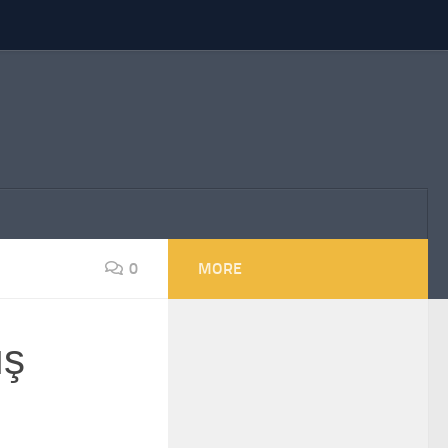
0
MORE
ış