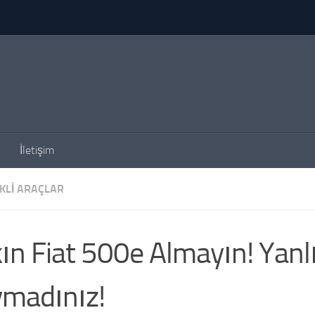
İletişim
KLI ARAÇLAR
ın Fiat 500e Almayın! Yanl
madınız!