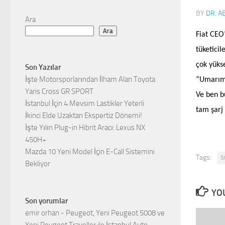
BY
DR. A
Ara
Ara
Fiat CEO
tüketicil
çok yüks
Son Yazılar
İşte Motorsporlarından İlham Alan Toyota
“Umarım k
Yaris Cross GR SPORT
Ve ben b
İstanbul İçin 4 Mevsim Lastikler Yeterli
tam şarj
İkinci Elde Uzaktan Ekspertiz Dönemi!
İşte Yılın Plug-in Hibrit Aracı: Lexus NX
450H+
Mazda 10 Yeni Model İçin E-Call Sistemini
Tags:
5
Bekliyor
YOU
Son yorumlar
emir orhan
-
Peugeot, Yeni Peugeot 5008 ve
Yeni Peugeot Traveller ile İstanbul Auto