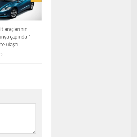
t araçlarının
dünya çapında 1
te ulaştı…
12