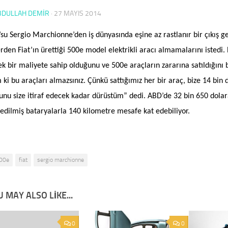
BDULLAH DEMİR
·
27 MAYIS 2014
’su Sergio Marchionne’den iş dünyasında eşine az rastlanır bir çıkış g
erden Fiat’ın ürettiği 500e model elektrikli aracı almamalarını istedi. 
ek bir maliyete sahip olduğunu ve 500e araçların zararına satıldığını
i bu araçları almazsınız. Çünkü sattığımız her bir araç, bize 14 bin do
unu size itiraf edecek kadar dürüstüm” dedi. ABD’de 32 bin 650 dolara
 edilmiş bataryalarla 140 kilometre mesafe kat edebiliyor.
00e
fiat
sergio marchionne
 MAY ALSO LIKE...
0
0