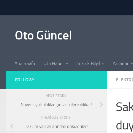
Skip to content
Oto Güncel
Ana Sayfa
Oto Haber
Teknik Bilgiler
Yazarlar
FOLLOW:
ELEKTRI
NEXT STORY
Sak
Güvenli yolculuklar için lastiklere dikkat!
PREVIOUS STORY
duy
Takvim yapraklarından dökülenler!