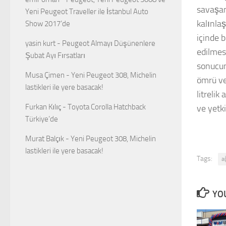
savaşan
Yeni Peugeot Traveller ile İstanbul Auto
kalınla
Show 2017’de
içinde 
yasin kurt
-
Peugeot Almayı Düşünenlere
edilmes
Şubat Ayı Fırsatları
sonucun
Musa Çimen
-
Yeni Peugeot 308, Michelin
ömrü ve
lastikleri ile yere basacak!
litreli
Furkan Kılıç
-
Toyota Corolla Hatchback
ve yetki
Türkiye’de
Murat Balçık
-
Yeni Peugeot 308, Michelin
lastikleri ile yere basacak!
Tags:
a
YOU