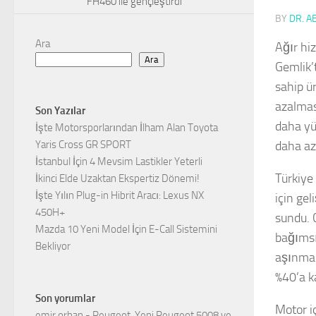
FH460 ile gençleştirdi
BY
DR. A
Ara
Ağır hi
Ara
Gemlik’
sahip ü
azalmas
Son Yazılar
daha yü
İşte Motorsporlarından İlham Alan Toyota
Yaris Cross GR SPORT
daha az 
İstanbul İçin 4 Mevsim Lastikler Yeterli
Türkiye 
İkinci Elde Uzaktan Ekspertiz Dönemi!
İşte Yılın Plug-in Hibrit Aracı: Lexus NX
için ge
450H+
sundu. 
Mazda 10 Yeni Model İçin E-Call Sistemini
bağımsı
Bekliyor
aşınma 
%40’a k
Son yorumlar
Motor i
emir orhan
-
Peugeot, Yeni Peugeot 5008 ve