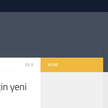
0
MORE
çin yeni