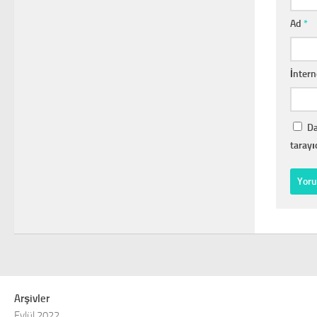
Ad
*
İntern
Da
tarayı
Arşivler
Eylül 2022