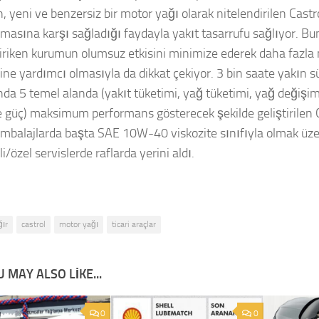
, yeni ve benzersiz bir motor yağı olarak nitelendirilen Castr
şmasına karşı sağladığı faydayla yakıt tasarrufu sağlıyor. B
biriken kurumun olumsuz etkisini minimize ederek daha fazla
ine yardımcı olmasıyla da dikkat çekiyor. 3 bin saate yakın s
da 5 temel alanda (yakıt tüketimi, yağ tüketimi, yağ değişim 
 güç) maksimum performans gösterecek şekilde geliştirilen C
k ambalajlarda başta SAE 10W-40 viskozite sınıfıyla olmak üze
li/özel servislerde raflarda yerini aldı.
ğır
castrol
motor yağı
ticari araçlar
 MAY ALSO LIKE...
0
0