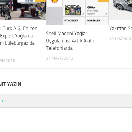
l Türk A.Ş. En Yeni
Yakıttan 
Shell Madeni Yağlar
 Expert Yağlama
24 HAZIRAN
Uygulaması Artık Akıllı
ni Lüleburgaz’da
Telefonlarda
31 MAYIS 2013
RAN 2013
NIT YAZIN
m
*