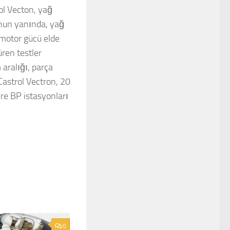
ol Vecton, yağ
unun yanında, yağ
 motor gücü elde
üren testler
aralığı, parça
astrol Vectron, 20
re BP istasyonları
0