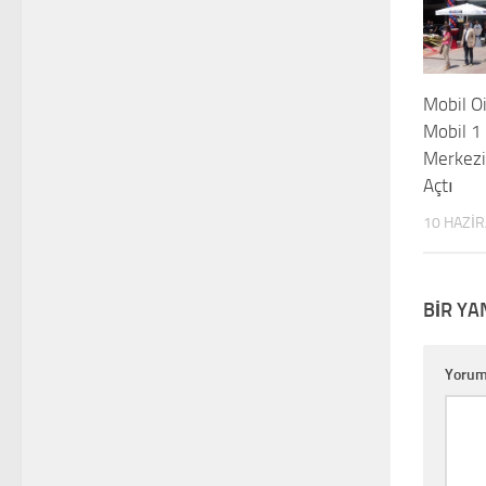
Mobil Oi
Mobil 1
Merkezi
Açtı
10 HAZI
BIR YA
Yoru