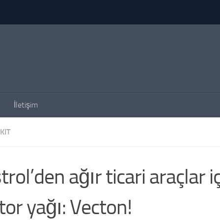
İletişim
KIT
trol’den ağır ticari araçlar i
or yağı: Vecton!