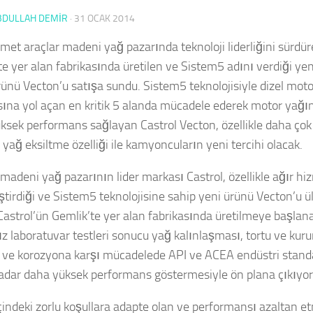
BDULLAH DEMİR
·
31 OCAK 2014
zmet araçlar madeni yağ pazarında teknoloji liderliğini sürdür
te yer alan fabrikasında üretilen ve Sistem5 adını verdiği yen
rünü Vecton’u satışa sundu. Sistem5 teknolojisiyle dizel mot
ına yol açan en kritik 5 alanda mücadele ederek motor yağı
ksek performans sağlayan Castrol Vecton, özellikle daha çok 
yağ eksiltme özelliği ile kamyoncuların yeni tercihi olacak.
madeni yağ pazarının lider markası Castrol, özellikle ağır hi
liştirdiği ve Sistem5 teknolojisine sahip yeni ürünü Vecton’u 
Castrol’ün Gemlik’te yer alan fabrikasında üretilmeye başlan
z laboratuvar testleri sonucu yağ kalınlaşması, tortu ve ku
ve korozyona karşı mücadelede API ve ACEA endüstri standa
adar daha yüksek performans göstermesiyle ön plana çıkıyor
çindeki zorlu koşullara adapte olan ve performansı azaltan et