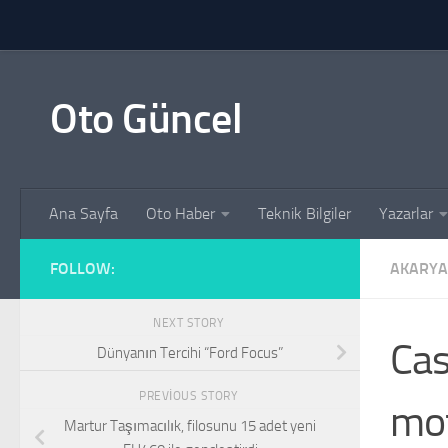
Skip to content
Oto Güncel
Ana Sayfa
Oto Haber
Teknik Bilgiler
Yazarlar
FOLLOW:
AKARYA
NEXT STORY
Cas
Dünyanın Tercihi “Ford Focus”
PREVIOUS STORY
mot
Martur Taşımacılık, filosunu 15 adet yeni