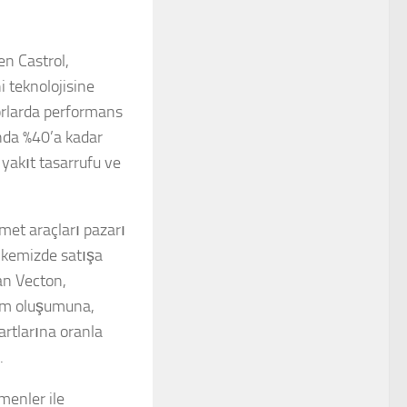
en Castrol,
i teknolojisine
orlarda performans
nda %40’a kadar
yakıt tasarrufu ve
zmet araçları pazarı
ülkemizde satışa
an Vecton,
rum oluşumuna,
rtlarına oranla
.
menler ile