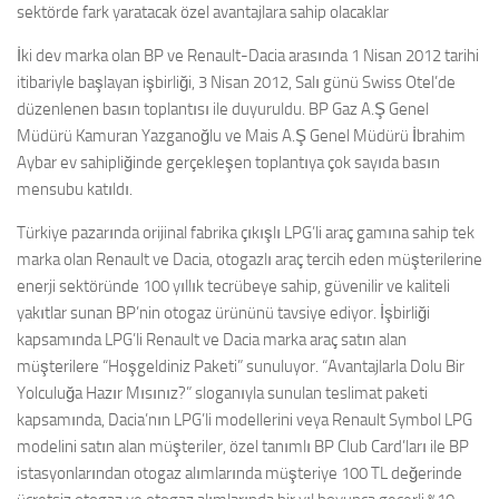
sektörde fark yaratacak özel avantajlara sahip olacaklar
İki dev marka olan BP ve Renault-Dacia arasında 1 Nisan 2012 tarihi
itibariyle başlayan işbirliği, 3 Nisan 2012, Salı günü Swiss Otel’de
düzenlenen basın toplantısı ile duyuruldu. BP Gaz A.Ş Genel
Müdürü Kamuran Yazganoğlu ve Mais A.Ş Genel Müdürü İbrahim
Aybar ev sahipliğinde gerçekleşen toplantıya çok sayıda basın
mensubu katıldı.
Türkiye pazarında orijinal fabrika çıkışlı LPG’li araç gamına sahip tek
marka olan Renault ve Dacia, otogazlı araç tercih eden müşterilerine
enerji sektöründe 100 yıllık tecrübeye sahip, güvenilir ve kaliteli
yakıtlar sunan BP’nin otogaz ürününü tavsiye ediyor. İşbirliği
kapsamında LPG’li Renault ve Dacia marka araç satın alan
müşterilere “Hoşgeldiniz Paketi” sunuluyor. “Avantajlarla Dolu Bir
Yolculuğa Hazır Mısınız?” sloganıyla sunulan teslimat paketi
kapsamında, Dacia’nın LPG’li modellerini veya Renault Symbol LPG
modelini satın alan müşteriler, özel tanımlı BP Club Card’ları ile BP
istasyonlarından otogaz alımlarında müşteriye 100 TL değerinde