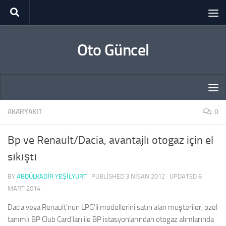
Skip to content
Oto Güncel
AKARYAKIT
0
Bp ve Renault/Dacia, avantajlı otogaz için el
sıkıştı
BY
ABDÜLKADIR YEŞİLYURT
· PUBLISHED
3 NISAN 2012
· UPDATED
6
MART 2014
Dacia veya Renault’nun LPG’li modellerini satın alan müşteriler, özel
tanımlı BP Club Card’ları ile BP istasyonlarından otogaz alımlarında