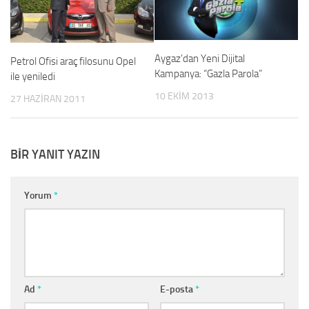
Aygaz’dan Yeni Dijital
Petrol Ofisi araç filosunu Opel
Kampanya: “Gazla Parola”
ile yeniledi
10 EKIM 2013
27 HAZIRAN 2011
BIR YANIT YAZIN
Yorum
*
Ad
*
E-posta
*