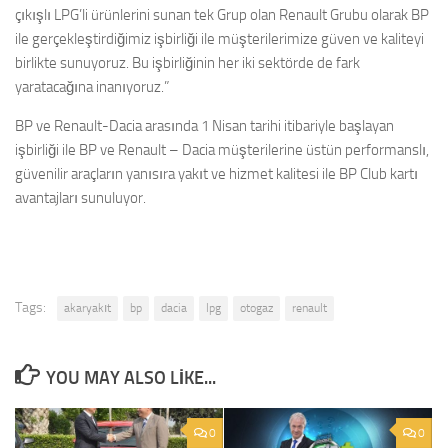
çıkışlı LPG’li ürünlerini sunan tek Grup olan Renault Grubu olarak BP
ile gerçekleştirdiğimiz işbirliği ile müşterilerimize güven ve kaliteyi
birlikte sunuyoruz. Bu işbirliğinin her iki sektörde de fark
yaratacağına inanıyoruz.”
BP ve Renault-Dacia arasında 1 Nisan tarihi itibariyle başlayan
işbirliği ile BP ve Renault – Dacia müşterilerine üstün performanslı,
güvenilir araçların yanısıra yakıt ve hizmet kalitesi ile BP Club kartı
avantajları sunuluyor.
Tags:
akaryakıt
bp
dacia
lpg
otogaz
renault
YOU MAY ALSO LIKE...
0
0