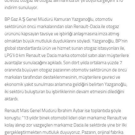
ücretsiz otogaz ve otogaz alımlarında bir yıl boyunca geçerli %10
indirim sunuluyor.
BP Gaz A.Ş Genel Müdürü Kamuran Yazganoğlu, otomotiv
sektörünün öncü markalarından olan Renault-Dacia ile otogaz
ürününü kapsayan tavsiye ve işbirliği anlaşmasına imza atmış
olmaktan büyük mutluluk duyduklarını söyledi. Yazganoğlu, BP’nin
global standartlarda ürün ve hizmet sunan otogaz istasyonları ile,
LPG’li 0 km Renault ve Dacia marka otomobil satın alan müşterilere
avantajlar sunulacağını açıkladı. Son dört yılda ortalama yüzde 7
oranında büyüyen otogaz pazarının otomotiv sektörünün de öncü
markaları tarafından desteklenmesinin, müşterilere çevreci ve
ekonomik yakıt sunulması anlamına geldiğini belirten Yazganoğlu,
iki sektörü buluşturan bu işbirliklerinin devam etmesini dilediğini
aktardı.
Renault Mais Genel Müdürü İbrahim Aybar ise toplantıda şöyle
konuştu: “13 yıldır binek otomobil lideri olan markamız Renault ve
kolay alınıp zor vazgeçilen markamız Dacia ile sektörde yine bir ilki
gerçekleştirmekten mutluluk duyuyoruz. Pazarın, orijinal fabrika