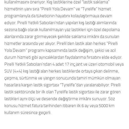
kullanılmasını öneriyor. Kış lastiklerine özel “lastik saklama”
hizmetinin yanı sıra “Pirelli Yola Devam” ve “Tyrelife” hizmet
programlarıyla da tüketicinin hayatını kolaylaştırmaya devam
ediyor. Pirelli Yetkili Satıcıları’ndan yapılan kış lastiği alımlarında
sezona bağlı olarak kullanılmayan yaz lastikleri için özel depolama
alanlarında zarar görmeyecek şekilde saklama imkânı da sunulan
hizmetler arasında yer alıyor. Pirelli’den lastik alan herkes “Pirelli
Yola Devam“ programı kapsamında lastik değişim, çekici ve acil
durum hizmeti gibi ayrıcalıklardan faydalanma fırsatını elde ediyor.
Pirelli Yetkili Satıcıları’ndan 4 adet 17 inç jant ve üzeri otomobil veya
SUV (4×4) kış lastiği alan herkes lastiklerde ortaya çıkan delinme,
çarpma, sürtünme ve yangın sonucunda tamiri mümkün olmayan
hasarlara karşın lastik sigortası “Tyrelife”dan yaralanabiliyor. Pirelli
lastik sektöründe bir ilk olan Tyrelife lastik sigortası ile zarar gören
lastikleri aynı ölçü ve desende değiştirme imkânı sunuyor. Söz
konusu hizmet fatura tarihinden itibaren ilk 6 ay veya 5000 km
kullanım süresince geçerli.