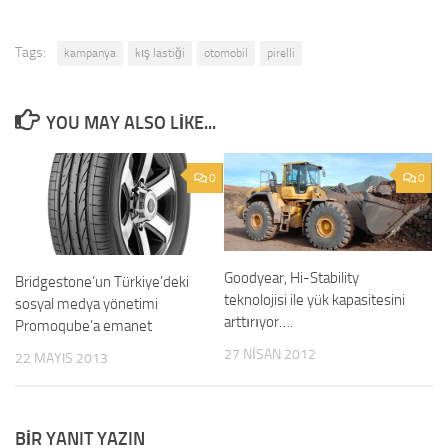
Tags:
kampanya
kış lastiği
otomobil
pirelli
YOU MAY ALSO LIKE...
0
0
Goodyear, Hi-Stability
Bridgestone’un Türkiye’deki
teknolojisi ile yük kapasitesini
sosyal medya yönetimi
arttırıyor….
Promoqube’a emanet
27 NISAN 2012
22 MAYIS 2013
BIR YANIT YAZIN