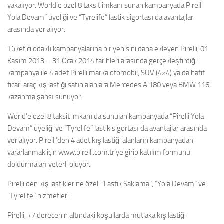
yakalıyor. World’e özel 8 taksit imkanı sunan kampanyada Pirelli
Yola Devam” üyeliği ve “Tyrelife” lastik sigortası da avantajlar
arasında yer alıyor.
Tüketici odaklı kampanyalarına bir yenisini daha ekleyen Pirelli, 01
Kasım 2013 – 31 Ocak 2014 tarihleri arasında gerçekleştirdiği
kampanya ile 4 adet Pirelli marka otomobil, SUV (4×4) ya da hafif
ticari araç kış lastiği satın alanlara Mercedes A 180 veya BMW 116i
kazanma şansı sunuyor.
World’e özel 8 taksit imkanı da sunulan kampanyada “Pirelli Yola
Devam” üyeliği ve “Tyrelife” lastik sigortası da avantajlar arasında
yer alıyor. Pirelli’den 4 adet kış lastiği alanların kampanyadan
yararlanmak için www.pirelli.com.tr’ye girip katılım formunu
doldurmaları yeterli oluyor.
Pirelli’den kış lastiklerine özel “Lastik Saklama”, “Yola Devam” ve
“Tyrelife” hizmetleri
Pirelli, +7 derecenin altındaki koşullarda mutlaka kış lastiği