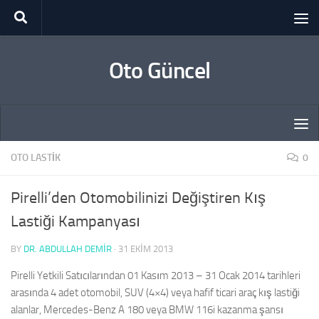
Skip to content
Oto Güncel
OTO LASTIK
0
Pirelli’den Otomobilinizi Değiştiren Kış
Lastiği Kampanyası
BY
DR. ABDULLAH DEMİR
·
31 EKIM 2013
Pirelli Yetkili Satıcılarından 01 Kasım 2013 – 31 Ocak 2014 tarihleri
arasında 4 adet otomobil, SUV (4×4) veya hafif ticari araç kış lastiği
alanlar, Mercedes-Benz A 180 veya BMW 116i kazanma şansı