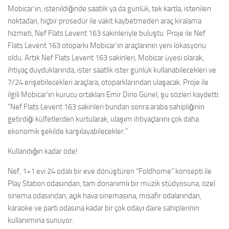
Mobicar’ın, istenildiğinde saatlik ya da günlük, tek kartla, istenilen
noktadan, hiçbir prosedür ile vakit kaybetmeden araç kiralama
hizmeti, Nef Flats Levent 163 sakinleriyle buluştu. Proje ile Nef
Flats Levent 163 otoparkı Mobicar’ın araçlarının yeni lokasyonu
oldu. Artık Nef Flats Levent 163 sakinleri, Mobicar üyesi olarak,
ihtiyaç duyduklarında, ister saatlik ister günlük kullanabilecekleri ve
7/24 erişebilecekleri araçlara, otoparklarından ulaşacak. Proje ile
ilgili Mobicar’ın kurucu ortakları Emir Dino Günel, şu sözleri kaydetti:
“Nef Flats Levent 163 sakinleri bundan sonra araba sahipliğinin
getirdiği külfetlerden kurtularak, ulaşım ihtiyaçlarını çok daha
ekonomik şekilde karşılayabilecekler.”
Kullandığın kadar öde!
Nef, 1+1 evi 24 odalı bir eve dönüştüren “Foldhome” konsepti ile
Play Station odasından, tam donanımlı bir müzik stüdyosuna, özel
sinema odasından, açık hava sinemasına, misafir odalarından,
karaoke ve parti odasına kadar bir çok odayı daire sahiplerinin
kullanımına sunuyor.