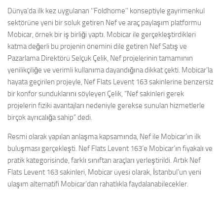
Dünya’da ilk kez uygulanan ‘’Foldhome’’ konseptiyle gayrimenkul
sektörüne yeni bir soluk getiren Nef ve araç paylaşım platformu
Mobicar, örnek bir iş birliği yaptı. Mobicar ile gerçekleştirdikleri
katma değerli bu projenin önemini dile getiren Nef Satış ve
Pazarlama Direktörü Selçuk Çelik, Nef projelerinin tamamının
yenilikçiliğe ve verimli kullanıma dayandığına dikkat çekti. Mobicar’la
hayata geçirilen projeyle, Nef Flats Levent 163 sakinlerine benzersiz
bir konfor sunduklarını söyleyen Çelik, “Nef sakinleri gerek
projelerin fiziki avantajları nedeniyle gerekse sunulan hizmetlerle
birçok ayrıcalığa sahip” dedi.
Resmi olarak yapılan anlaşma kapsamında, Nef ile Mobicar’ın ilk
buluşması gerçekleşti. Nef Flats Levent 163’e Mobicar’ın fiyakalı ve
pratik kategorisinde, farklı sınıftan araçları yerleştirildi. Artık Nef
Flats Levent 163 sakinleri, Mobicar üyesi olarak, İstanbul’un yeni
ulaşım alternatifi Mobicar’dan rahatlıkla faydalanabilecekler.