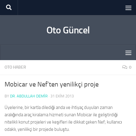
Skip to content
Oto Güncel
OTO HABER
0
Mobicar ve Nef’ten yenilikçi proje
BY
DR. ABDULLAH DEMİR
·
31 EKIM 2013
Üyelerine, bir kartla dilediği anda ve ihtiyaç duyulan zaman
aralığında araç kiralama hizmeti sunan Mobicar ile geliştirdiği
nitelikli konut projeleri ve keşifleri ile dikkat çeken Nef; kullanıcı
odaklı, yenilikçi bir projede buluştu.