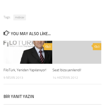
Tags:
mobicar
YOU MAY ALSO LIKE...
0
0
FiloTürk, Yeniden Yapılanıyor!
Seat Ibiza yenilendi!
9 NISAN 2013
14 HAZIRAN 2012
BIR YANIT YAZIN