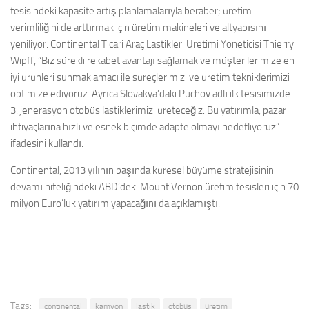
tesisindeki kapasite artış planlamalarıyla beraber; üretim
verimliliğini de arttırmak için üretim makineleri ve altyapısını
yeniliyor. Continental Ticari Araç Lastikleri Üretimi Yöneticisi Thierry
Wipff, “Biz sürekli rekabet avantajı sağlamak ve müşterilerimize en
iyi ürünleri sunmak amacı ile süreçlerimizi ve üretim tekniklerimizi
optimize ediyoruz. Ayrıca Slovakya’daki Puchov adlı ilk tesisimizde
3. jenerasyon otobüs lastiklerimizi üreteceğiz. Bu yatırımla, pazar
ihtiyaçlarına hızlı ve esnek biçimde adapte olmayı hedefliyoruz”
ifadesini kullandı.
Continental, 2013 yılının başında küresel büyüme stratejisinin
devamı niteliğindeki ABD’deki Mount Vernon üretim tesisleri için 70
milyon Euro’luk yatırım yapacağını da açıklamıştı.
Tags:
continental
kamyon
lastik
otobüs
üretim