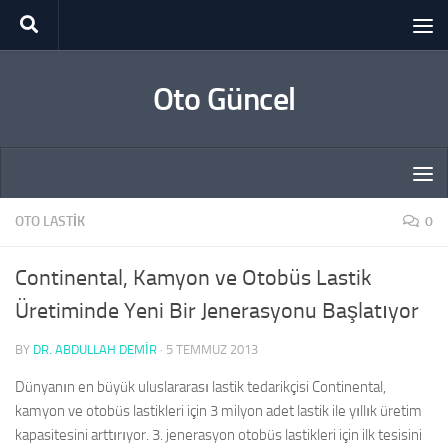
Skip to content
Oto Güncel
OTO LASTIK
0
Continental, Kamyon ve Otobüs Lastik
Üretiminde Yeni Bir Jenerasyonu Başlatıyor
BY
DR. ABDULLAH DEMİR
·
5 TEMMUZ 2013
Dünyanın en büyük uluslararası lastik tedarikçisi Continental,
kamyon ve otobüs lastikleri için 3 milyon adet lastik ile yıllık üretim
kapasitesini arttırıyor. 3. jenerasyon otobüs lastikleri için ilk tesisini