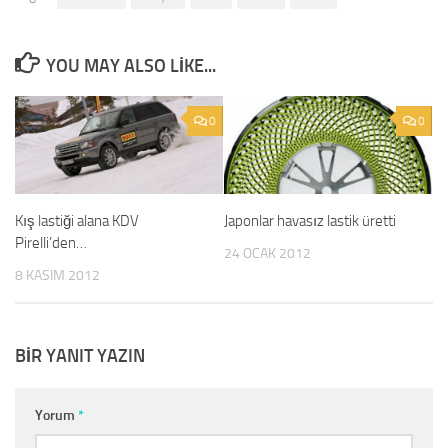
YOU MAY ALSO LIKE...
0
0
Kış lastiği alana KDV
Japonlar havasız lastik üretti
Pirelli’den…
24 OCAK 2012
8 KASIM 2012
BIR YANIT YAZIN
Yorum
*