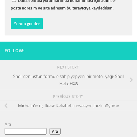
Daha sonraki yorumlarımda kullanılması için adım, e-
posta adresim ve site adresim bu tarayıcıya kaydedilsin.
FOLLOW:
NEXT STORY
Shell’den üstün formüle sahip yepyeni bir motor yağı: Shell
Helix HX8
PREVIOUS STORY
Michelin’in üç ilkesi: Rekabet, inovasyon, hızlı büyüme
Ara
Ara