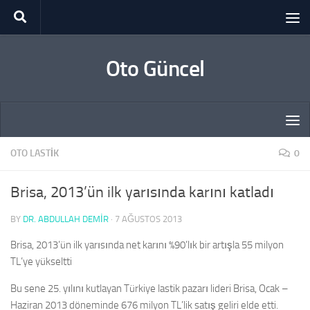
Skip to content
Oto Güncel
OTO LASTIK
0
Brisa, 2013’ün ilk yarısında karını katladı
BY
DR. ABDULLAH DEMİR
·
7 AĞUSTOS 2013
Brisa, 2013’ün ilk yarısında net karını %90’lık bir artışla 55 milyon
TL’ye yükseltti
Bu sene 25. yılını kutlayan Türkiye lastik pazarı lideri Brisa, Ocak –
Haziran 2013 döneminde 676 milyon TL’lik satış geliri elde etti.