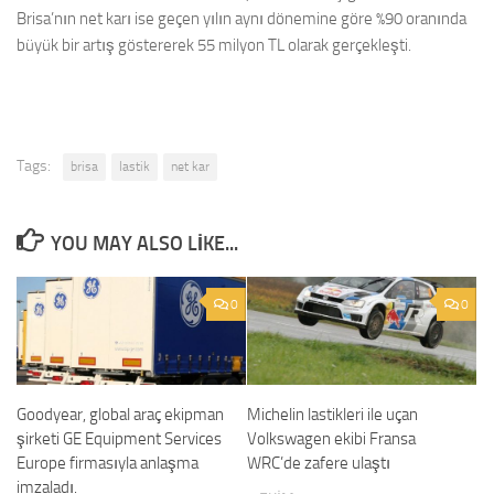
Brisa’nın net karı ise geçen yılın aynı dönemine göre %90 oranında
büyük bir artış göstererek 55 milyon TL olarak gerçekleşti.
Tags:
brisa
lastik
net kar
YOU MAY ALSO LIKE...
0
0
Goodyear, global araç ekipman
Michelin lastikleri ile uçan
şirketi GE Equipment Services
Volkswagen ekibi Fransa
Europe firmasıyla anlaşma
WRC’de zafere ulaştı
imzaladı.