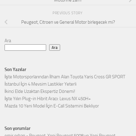
PREVIOUS STORY
Peugeot, Citroen ve General Motor birleşecek mi?
Ara
Ara
Son Yazılar
İşte Motorsporlarından İlham Alan Toyota Yaris Cross GR SPORT
İstanbul İçin 4 Mevsim Lastikler Yeterli
İkinci Elde Uzaktan Ekspertiz Dönemi!
İşte Yılın Plug-in Hibrit Aracı: Lexus NX 450H+
Mazda 10 Yeni Model İçin E-Call Sistemini Bekliyor
Son yorumlar
emir orhan
-
Peugeot, Yeni Peugeot 5008 ve Yeni Peugeot