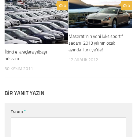
0
0
Maserati’nin yeni lüks sportif
sedanı, 2013 yılının ocak
ayında Türkiye’de!
İkinci el araçlara yılbaşı
hüsranı
12 ARALIK 2012
30 KASIM 2011
BIR YANIT YAZIN
Yorum
*