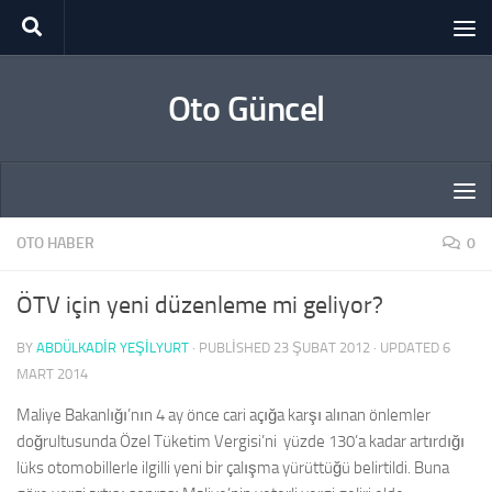
Skip to content
Oto Güncel
OTO HABER
0
ÖTV için yeni düzenleme mi geliyor?
BY
ABDÜLKADIR YEŞİLYURT
· PUBLISHED
23 ŞUBAT 2012
· UPDATED
6
MART 2014
Maliye Bakanlığı’nın 4 ay önce cari açığa karşı alınan önlemler
doğrultusunda Özel Tüketim Vergisi’ni yüzde 130’a kadar artırdığı
lüks otomobillerle ilgilli yeni bir çalışma yürüttüğü belirtildi. Buna