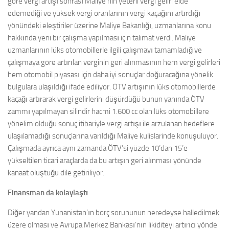
göre vergi artışı sonrası Maliye’nin yeterli vergi geliri elde
edemediği ve yüksek vergi oranlarının vergi kaçağını artırdığı
yönündeki eleştiriler üzerine Maliye Bakanlığı, uzmanlarına konu
hakkında yeni bir çalışma yapılması için talimat verdi. Maliye
uzmanlarının lüks otomobillerle ilgili çalışmayı tamamladığ ve
çalışmaya göre artırılan verginin geri alınmasının hem vergi gelirleri
hem otomobil piyasası için daha iyi sonuçlar doğuracağına yönelik
bulgulara ulaşıldığı ifade ediliyor. ÖTV artışının lüks otomobillerde
kaçağı artırarak vergi gelirlerini düşürdüğü bunun yanında ÖTV
zammı yapılmayan silindir hacmi 1.600 cc olan lüks otomobillere
yönelim olduğu sonuç itibariyle vergi artışı ile arzulanan hedeflere
ulaşılamadığı sonuçlarına varıldığı Maliye kulislarinde konuşuluyor.
Çalışmada ayrıca aynı zamanda ÖTV’si yüzde 10’dan 15’e
yükseltilen ticari araçlarda da bu artışın geri alınması yönünde
kanaat oluştuğu dile getiriliyor.
Finansman da kolaylaştı
Diğer yandan Yunanistan’ın borç sorununun neredeyse halledilmek
üzere olması ve Avrupa Merkez Bankası’nın likiditeyi artırıcı yönde