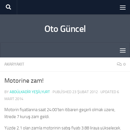
Skip to content
Oto Güncel
AKARYAKIT
0
Motorine zam!
BY
ABDÜLKADIR YEŞİLYURT
· PUBLISHED
23 ŞUBAT 2012
· UPDATED
6
MART 2014
Motorin fiyatlarına saat 24:00’ten itibaren geçerli olmak üzere,
litrede 7 kuruş zam geldi.
Yüzde 2.1 olan zamla motorinin satış fiyatı 3.88 liraya yükselecek.