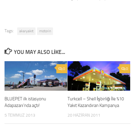
Tags:
akaryakıt
motorin
YOU MAY ALSO LIKE...
0
0
BLUEPET ilk istasyonu
Turkcell – Shell İşbirliği İle %10
Adapazarı’nda açtı!
Yakıt Kazandıran Kampanya
5 TEMMUZ 2013
20 HAZIRAN 2011