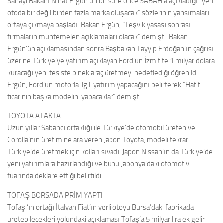
Sanayi Bakanı Nihat Ergün’ün bir süre önce SABAH’a açıkladığı “yerli
otoda bir değil birden fazla marka oluşacak” sözlerinin yansımaları
ortaya çıkmaya başladı. Bakan Ergün, “Teşvik yasası sonrası
firmaların muhtemelen açıklamaları olacak” demişti. Bakan
Ergün’ün açıklamasından sonra Başbakan Tayyip Erdoğan’ın çağrısı
üzerine Türkiye’ye yatırım açıklayan Ford’un İzmit’te 1 milyar dolara
kuracağı yeni tesiste binek araç üretmeyi hedeflediği öğrenildi.
Ergün, Ford’un motorla ilgili yatırım yapacağını belirterek “Hafif
ticarinin başka modelini yapacaklar” demişti.
TOYOTA ATAKTA
Uzun yıllar Sabancı ortaklığı ile Türkiye’de otomobil üreten ve
Corolla’nın üretimine ara veren Japon Toyota, modeli tekrar
Türkiye’de üretmek için kolları sıvadı. Japon Nissan’ın da Türkiye’de
yeni yatırımlara hazırlandığı ve bunu Japonya’daki otomotiv
fuarında deklare ettiği belirtildi.
TOFAŞ BORSADA PRİM YAPTI
Tofaş ‘ın ortağı İtalyan Fiat’ın yerli otoyu Bursa’daki fabrikada
üretebilecekleri yolundaki açıklaması Tofaş’a 5 milyar lira ek gelir