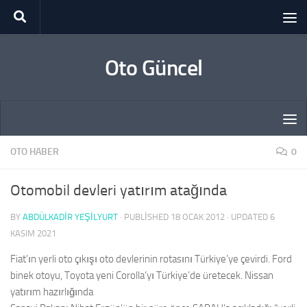
Skip to content
Oto Güncel
OTO HABER
0
Otomobil devleri yatırım atağında
BY
ABDÜLKADIR YEŞİLYURT
· PUBLISHED
18 OCAK 2012
· UPDATED
6
KASIM 2021
Fiat’ın yerli oto çıkışı oto devlerinin rotasını Türkiye’ye çevirdi. Ford
binek otoyu, Toyota yeni Corolla’yı Türkiye’de üretecek. Nissan
yatırım hazırlığında