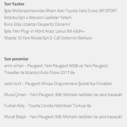
Son Yazılar
İşte Motorsporlarından İlham Alan Toyota Yaris Cross GR SPORT
İstanbul İçin 4 Mevsim Lastikler Yeterli
İkinci Elde Uzaktan Ekspertiz Dönemi!
İşte Yılın Plug-in Hibrit Aracı: Lexus NX 450H+
Mazda 10 Yeni Model İçin E-Call Sistemini Bekliyor
Son yorumlar
emir orhan
-
Peugeot, Yeni Peugeot 5008 ve Yeni Peugeot
Traveller ile İstanbul Auto Show 2017’de
yasin kurt
-
Peugeot Almayı Düşünenlere Şubat Ayı Fırsatları
Musa Çimen
-
Yeni Peugeot 308, Michelin lastikleri ile yere basacak!
Furkan Kılıç
-
Toyota Corolla Hatchback Türkiye’de
Murat Balçık
-
Yeni Peugeot 308, Michelin lastikleri ile yere basacak!