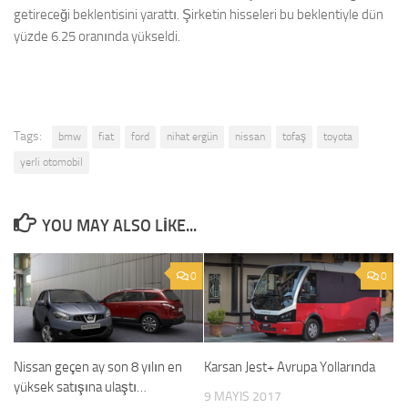
getireceği beklentisini yarattı. Şirketin hisseleri bu beklentiyle dün
yüzde 6.25 oranında yükseldi.
Tags:
bmw
fiat
ford
nihat ergün
nissan
tofaş
toyota
yerli otomobil
YOU MAY ALSO LIKE...
0
0
Nissan geçen ay son 8 yılın en
Karsan Jest+ Avrupa Yollarında
yüksek satışına ulaştı…
9 MAYIS 2017