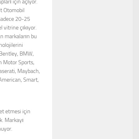
ları için açıyor.
it Otomobil
 sadece 20-25
 vitrine çıkıyor.
an markaların bu
olojilerini
, Bentley, BMW,
n Motor Sports,
Maserati, Maybach,
American, Smart,
et etmesi için
ek. Markayı
nuyor.