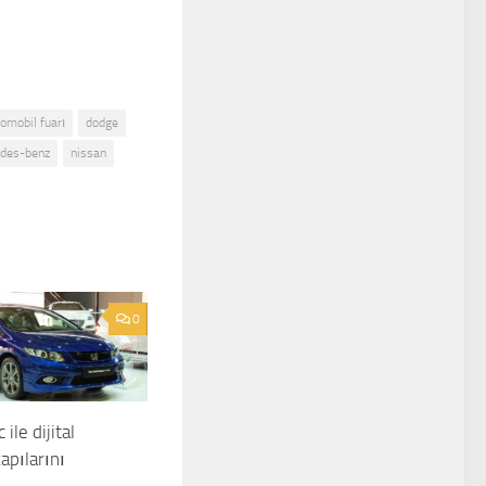
tomobil fuarı
dodge
des-benz
nissan
0
ile dijital
apılarını