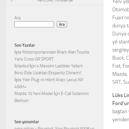
Yeni Civic Türkiye’de
Yeni yıl
Otomobi
Fuarı’n
Ara
Ara
dünya ta
Dünya o
yıl stan
Son Yazılar
sergile
İşte Motorsporlarından İlham Alan Toyota
Buick, 
Yaris Cross GR SPORT
Fiat, Fo
İstanbul İçin 4 Mevsim Lastikler Yeterli
İkinci Elde Uzaktan Ekspertiz Dönemi!
Mazda, 
İşte Yılın Plug-in Hibrit Aracı: Lexus NX
SRT, Su
450H+
Mazda 10 Yeni Model İçin E-Call Sistemini
Lüks Li
Bekliyor
Ford’u
baştan 
yeniden
Son yorumlar
emir orhan
-
Peugeot, Yeni Peugeot 5008 ve