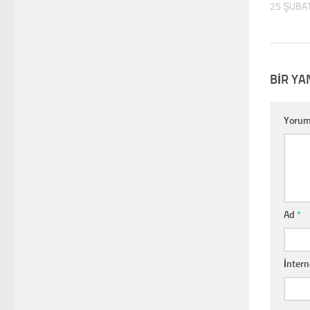
25 ŞUBA
BIR YA
Yoru
Ad
*
İntern