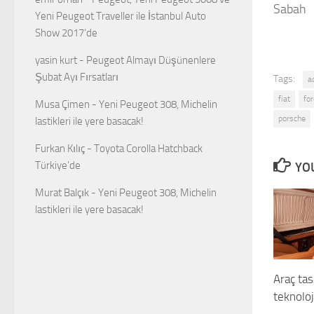
Sabah
Yeni Peugeot Traveller ile İstanbul Auto
Show 2017’de
yasin kurt
-
Peugeot Almayı Düşünenlere
Şubat Ayı Fırsatları
Tags:
a
fiat
for
Musa Çimen
-
Yeni Peugeot 308, Michelin
porsche
lastikleri ile yere basacak!
Furkan Kılıç
-
Toyota Corolla Hatchback
Türkiye’de
YOU
Murat Balçık
-
Yeni Peugeot 308, Michelin
lastikleri ile yere basacak!
Araç ta
teknolo