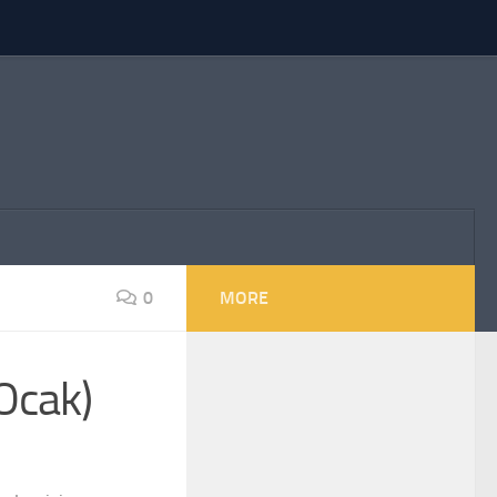
0
MORE
Ocak)