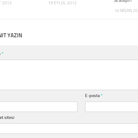
T 2013
19 EYLÜL 2012
10 NISAN 2
NIT YAZIN
m
*
E-posta
*
et sitesi