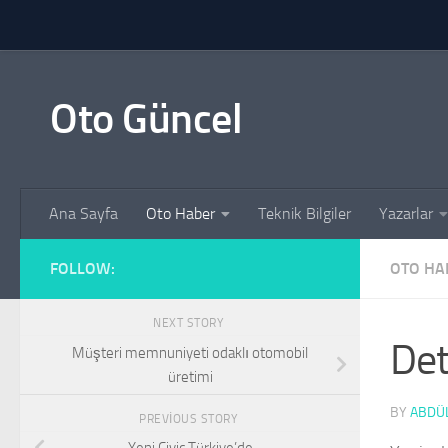
Skip to content
Oto Güncel
Ana Sayfa
Oto Haber
Teknik Bilgiler
Yazarlar
FOLLOW:
OTO HA
NEXT STORY
Det
Müşteri memnuniyeti odaklı otomobil
üretimi
BY
ABDÜL
PREVIOUS STORY