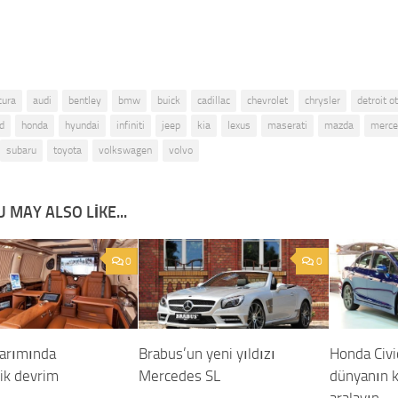
cura
audi
bentley
bmw
buick
cadillac
chevrolet
chrysler
detroit o
d
honda
hyundai
infiniti
jeep
kia
lexus
maserati
mazda
merce
subaru
toyota
volkswagen
volvo
 MAY ALSO LIKE...
0
0
sarımında
Brabus’un yeni yıldızı
Honda Civic 
jik devrim
Mercedes SL
dünyanın k
aralayın