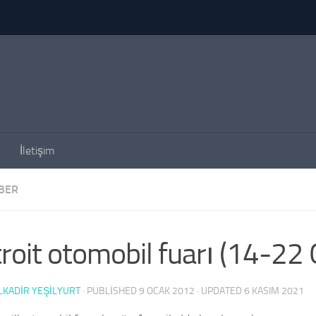
İletişim
BER
roit otomobil fuarı (14-22 
KADIR YEŞİLYURT
· PUBLISHED
9 OCAK 2012
· UPDATED
6 KASIM 2021