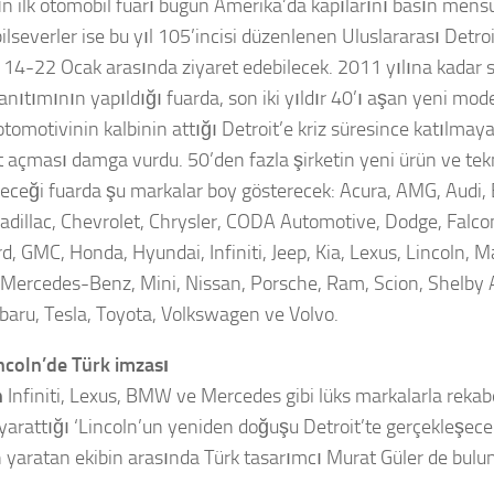
ın ilk otomobil fuarı bugün Amerika’da kapılarını basın mensup
lseverler ise bu yıl 105’incisi düzenlenen Uluslararası Detro
ı 14-22 Ocak arasında ziyaret edebilecek. 2011 yılına kadar
nıtımının yapıldığı fuarda, son iki yıldır 40’ı aşan yeni model
tomotivinin kalbinin attığı Detroit’e kriz süresince katılmay
t açması damga vurdu. 50’den fazla şirketin yeni ürün ve tekn
yeceği fuarda şu markalar boy gösterecek: Acura, AMG, Audi
Cadillac, Chevrolet, Chrysler, CODA Automotive, Dodge, Falco
rd, GMC, Honda, Hyundai, Infiniti, Jeep, Kia, Lexus, Lincoln, 
Mercedes-Benz, Mini, Nissan, Porsche, Ram, Scion, Shelby 
baru, Tesla, Toyota, Volkswagen ve Volvo.
ncoln’de Türk imzası
n
Infiniti, Lexus, BMW ve Mercedes gibi lüks markalarla rekab
yarattığı ‘Lincoln’un yeniden doğuşu Detroit’te gerçekleşec
 yaratan ekibin arasında Türk tasarımcı Murat Güler de bulu