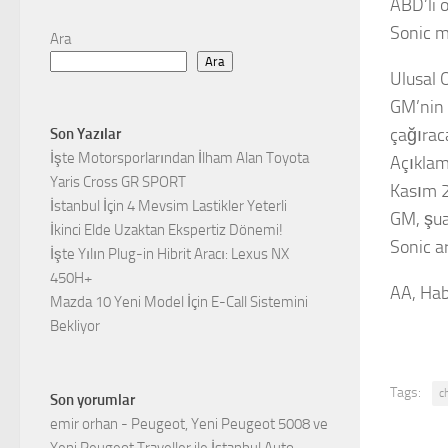
ABD’li 
Sonic m
Ara
Ara
Ulusal 
GM’nin 
çağıraca
Son Yazılar
İşte Motorsporlarından İlham Alan Toyota
Açıklam
Yaris Cross GR SPORT
Kasım 20
İstanbul İçin 4 Mevsim Lastikler Yeterli
GM, şuan
İkinci Elde Uzaktan Ekspertiz Dönemi!
Sonic a
İşte Yılın Plug-in Hibrit Aracı: Lexus NX
450H+
AA, Hab
Mazda 10 Yeni Model İçin E-Call Sistemini
Bekliyor
Tags:
c
Son yorumlar
emir orhan
-
Peugeot, Yeni Peugeot 5008 ve
Yeni Peugeot Traveller ile İstanbul Auto