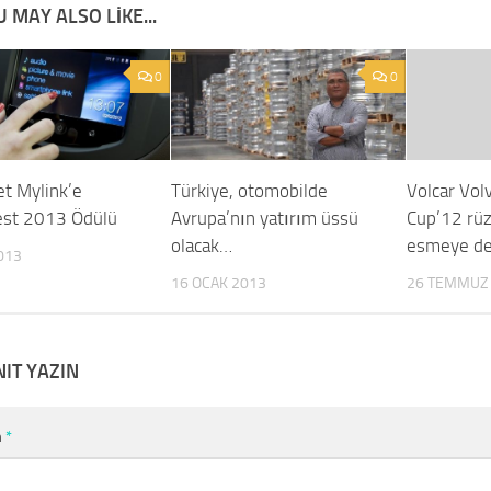
 MAY ALSO LIKE...
0
0
et Mylink’e
Türkiye, otomobilde
Volcar Vol
st 2013 Ödülü
Avrupa’nın yatırım üssü
Cup’12 rü
olacak…
esmeye de
013
16 OCAK 2013
26 TEMMUZ
NIT YAZIN
m
*