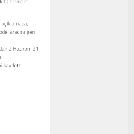
det Chevrolet
n açıklamada,
del aracını geri
rdan 2 Haziran-21
i.
i kaydetti.