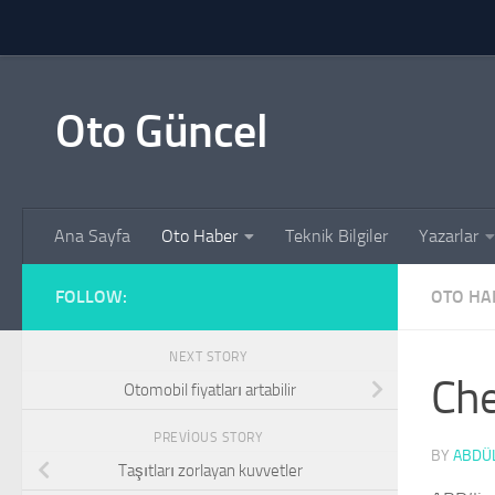
Skip to content
Oto Güncel
Ana Sayfa
Oto Haber
Teknik Bilgiler
Yazarlar
FOLLOW:
OTO HA
NEXT STORY
Che
Otomobil fiyatları artabilir
PREVIOUS STORY
BY
ABDÜL
Taşıtları zorlayan kuvvetler