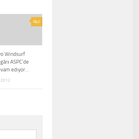
0
vo Windsurf
zgârı ASPC’de
vam ediyor…
 2012