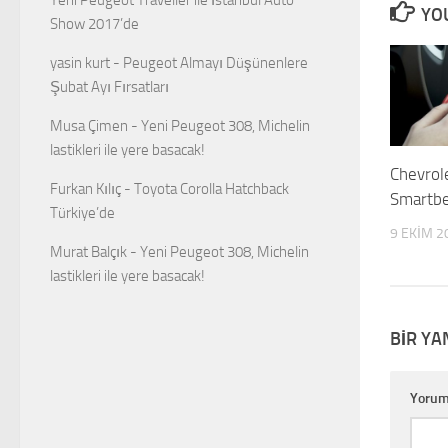
YOU
Show 2017’de
yasin kurt
-
Peugeot Almayı Düşünenlere
Şubat Ayı Fırsatları
Musa Çimen
-
Yeni Peugeot 308, Michelin
lastikleri ile yere basacak!
Chevrol
Furkan Kılıç
-
Toyota Corolla Hatchback
Smartbe
Türkiye’de
9 EKIM 2
Murat Balçık
-
Yeni Peugeot 308, Michelin
lastikleri ile yere basacak!
BIR YA
Yoru