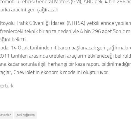
otomobil üreticisi General Motors (GM), ABD’deki 4 bin 296 a
arka aracını geri çağıracak
Otoyolu Trafik Güvenliği İdaresi (NHTSA) yetkililerince yapıla
frenlerdeki teknik bir arıza nedeniyle 4 bin 296 adet Sonic mo
ğını belirtti.
ada, 14 Ocak tarihinden itibaren başlanacak geri çağırmala
11 tarihleri arasında üretilen araçların etkileneceği belirtild
a kadar sorunla ilgili herhangi bir kaza raporu bildirilmediğin
raçlar, Chevrolet’in ekonomik modelini oluşturuyor.
ertürk
hevrolet
geri çağırma