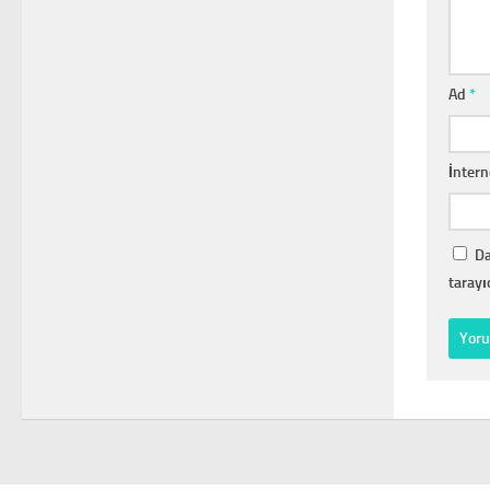
Ad
*
İntern
Da
tarayı