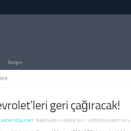
İletişim
BER
vrolet’leri geri çağıracak!
KADIR YEŞİLYURT
· PUBLISHED
31 ARALIK 2011
· UPDATED
6 MART 2014