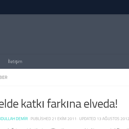
İletişim
BER
elde katkı farkına elveda!
BDULLAH DEMİR
· PUBLISHED
21 EKIM 2011
· UPDATED
13 AĞUSTOS 201