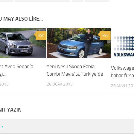
 MAY ALSO LIKE...
0
0
et Aveo Sedan’a
Yeni Nesil Skoda Fabia
Volkswage
lgi…
Combi Mayıs’ta Türkiye’de
bahar fırsa
2013
26 OCAK 2015
29 MART 20
NIT YAZIN
m
*