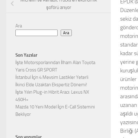
Michelin ve Renault Trucks en ekonomik
EPDK’da
şoförü arıyor
Düzenle
sekiz d
Ara
gönderd
Ara
motorin
standar
kadar s
Son Yazılar
yerine g
İşte Motorsporlarından İlham Alan Toyota
kuruşlu
Yaris Cross GR SPORT
İstanbul İçin 4 Mevsim Lastikler Yeterli
ürünler
İkinci Elde Uzaktan Ekspertiz Dönemi!
motorin 
İşte Yılın Plug-in Hibrit Aracı: Lexus NX
arasında
450H+
uzanan f
Mazda 10 Yeni Model İçin E-Call Sistemini
aşıldı 
Bekliyor
yazısın
Birliği 
Son yorumlar