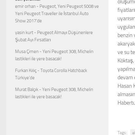
oluşumu
emir orhan
-
Peugeot, Yeni Peugeot 5008 ve
fiyatla
Yeni Peugeot Traveller ile İstanbul Auto
uyarısı
Show 2017’de
uygulam
yasin kurt
-
Peugeot Almayı Düşünenlere
benzin 
Şubat Ayı Fırsatları
akaryakı
ve su t
Musa Çimen
-
Yeni Peugeot 308, Michelin
lastikleri ile yere basacak!
Köktaş,
yapılma
Furkan Kılıç
-
Toyota Corolla Hatchback
devam e
Türkiye’de
Hasan K
Murat Balçık
-
Yeni Peugeot 308, Michelin
almasın
lastikleri ile yere basacak!
Habertu
Tags:
a