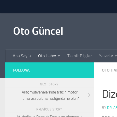
Skip to content
Oto Güncel
Ana Sayfa
Oto Haber
Teknik Bilgiler
Yazarlar
FOLLOW:
OTO HA
NEXT STORY
Diz
Araç muayenelerinde aracın motor
numarası bulunamadığında ne olur?
BY
DR. A
PREVIOUS STORY