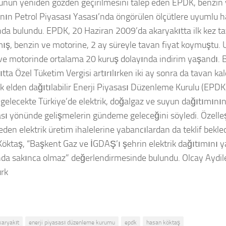
nun yeniden gözden geçirilmesini talep eden EPDK, benzin 
rının Petrol Piyasası Yasası’nda öngörülen ölçütlere uyumlu ha
nda bulundu. EPDK, 20 Haziran 2009’da akaryakıtta ilk kez ta
ış, benzin ve motorine, 2 ay süreyle tavan fiyat koymuştu.
ve motorinde ortalama 20 kuruş dolayında indirim yaşandı.
tta Özel Tüketim Vergisi artırılırken iki ay sonra da tavan kaldı
ek elden dağıtılabilir Enerji Piyasası Düzenleme Kurulu (EP
 gelecekte Türkiye’de elektrik, doğalgaz ve suyun dağıtımının
sı yönünde gelişmelerin gündeme geleceğini söyledi. Özelle
den elektrik üretim ihalelerine yabancılardan da teklif bekle
öktaş, “Başkent Gaz ve İGDAŞ’ı şehrin elektrik dağıtımını ya
da sakınca olmaz” değerlendirmesinde bulundu. Olcay Aydil
rk
karyakıt
enerji piyasası düzenleme kurumu
epdk
hasan köktaş