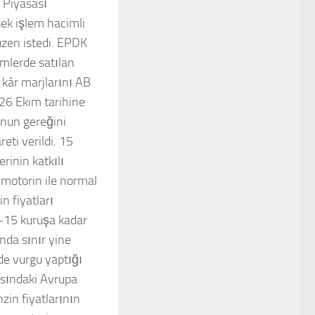
i Piyasası
ek işlem hacimli
üzen istedi. EPDK
imlerde satılan
 kâr marjlarını AB
 26 Ekim tarihine
anun gereğini
eti verildi. 15
rinin katkılı
 motorin ile normal
n fiyatları
13-15 kuruşa kadar
ında sınır yine
de vurgu yaptığı
asındaki Avrupa
nzin fiyatlarının