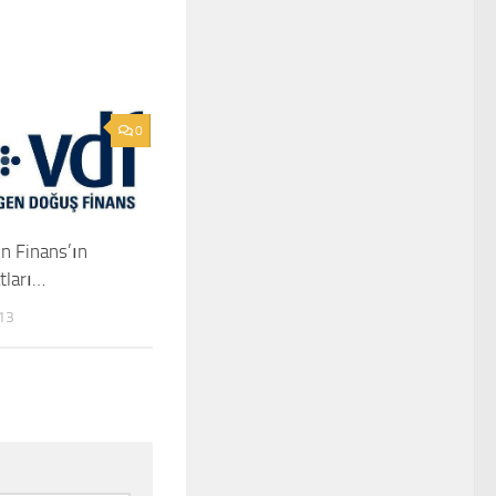
0
n Finans’ın
tları…
13