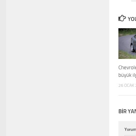
YOU
Chevrol
büyük i
26 OCAK 
BIR YA
Yoru