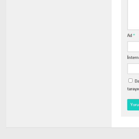
Ad
*
İntern
Da
tarayı