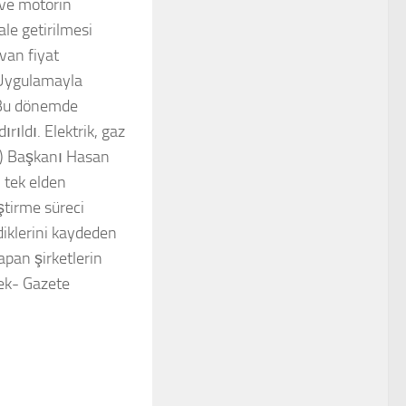
ve motorin
le getirilmesi
van fiyat
 Uygulamayla
 Bu dönemde
rıldı. Elektrik, gaz
DK) Başkanı Hasan
 tek elden
ştirme süreci
diklerini kaydeden
pan şirketlerin
ek- Gazete