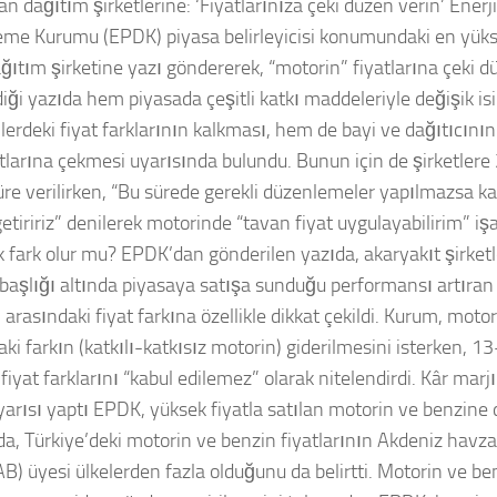
n dağıtım şirketlerine: ‘Fiyatlarınıza çeki düzen verin’ Enerj
me Kurumu (EPDK) piyasa belirleyicisi konumundaki en yüks
ağıtım şirketine yazı göndererek, “motorin” fiyatlarına çeki d
iği yazıda hem piyasada çeşitli katkı maddeleriyle değişik is
lerdeki fiyat farklarının kalkması, hem de bayi ve dağıtıcının
tlarına çekmesi uyarısında bulundu. Bunun için de şirketlere
üre verilirken, “Bu sürede gerekli düzenlemeler yapılmazsa k
etiririz” denilerek motorinde “tavan fiyat uygulayabilirim” işar
k fark olur mu? EPDK’dan gönderilen yazıda, akaryakıt şirketle
 başlığı altında piyasaya satışa sunduğu performansı artıran
arasındaki fiyat farkına özellikle dikkat çekildi. Kurum, motori
ki farkın (katkılı-katkısız motorin) giderilmesini isterken, 
iyat farklarını “kabul edilemez” olarak nitelendirdi. Kâr marj
uyarısı yaptı EPDK, yüksek fiyatla satılan motorin ve benzine 
da, Türkiye’deki motorin ve benzin fiyatlarının Akdeniz havz
(AB) üyesi ülkelerden fazla olduğunu da belirtti. Motorin ve be