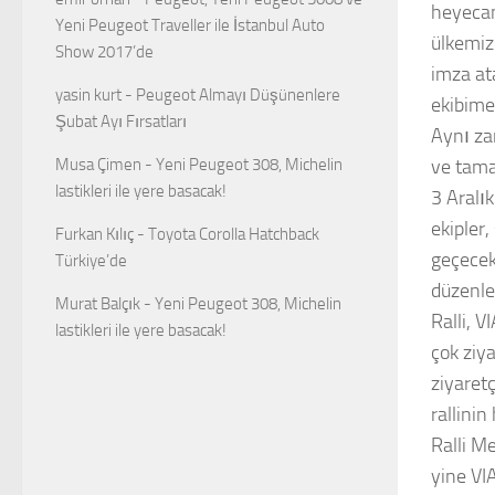
heyecan
Yeni Peugeot Traveller ile İstanbul Auto
ülkemiz
Show 2017’de
imza at
yasin kurt
-
Peugeot Almayı Düşünenlere
ekibime
Şubat Ayı Fırsatları
Aynı za
Musa Çimen
-
Yeni Peugeot 308, Michelin
ve tama
lastikleri ile yere basacak!
3 Aralı
ekipler
Furkan Kılıç
-
Toyota Corolla Hatchback
geçecek
Türkiye’de
düzenle
Murat Balçık
-
Yeni Peugeot 308, Michelin
Ralli, 
lastikleri ile yere basacak!
çok ziy
ziyaretç
rallini
Ralli Me
yine VI