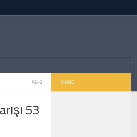
0
MORE
arışı 53