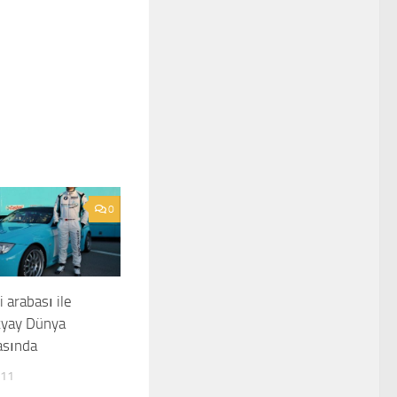
0
arabası ile
kyay Dünya
sında
011