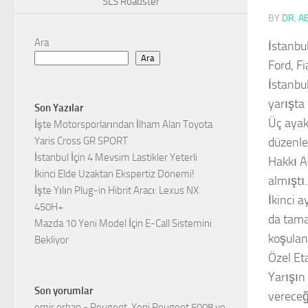
SLS Roadster
BY
DR. A
Ara
İstanbu
Ara
Ford, F
İstanbul
yarışta
Son Yazılar
Üç ayak
İşte Motorsporlarından İlham Alan Toyota
Yaris Cross GR SPORT
düzenle
İstanbul İçin 4 Mevsim Lastikler Yeterli
Hakkı A
İkinci Elde Uzaktan Ekspertiz Dönemi!
almıştı
İşte Yılın Plug-in Hibrit Aracı: Lexus NX
İkinci a
450H+
da tama
Mazda 10 Yeni Model İçin E-Call Sistemini
koşulan
Bekliyor
Özel Et
Yarışın 
Son yorumlar
vereceğ
emir orhan
-
Peugeot, Yeni Peugeot 5008 ve