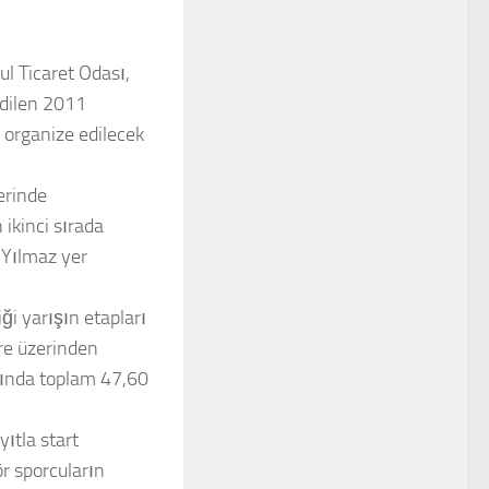
l Ticaret Odası,
edilen 2011
e organize edilecek
erinde
ikinci sırada
Yılmaz yer
ği yarışın etapları
re üzerinden
arında toplam 47,60
yıtla start
r sporcuların