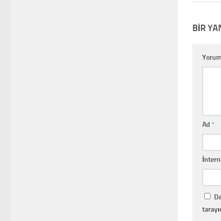
BIR YA
Yoru
Ad
*
İntern
Da
tarayı