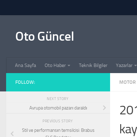
Skip to content
Oto Güncel
Ana Sayfa
Oto Haber
Teknik Bilgiler
Yazarlar
FOLLOW:
MOTOR 
NEXT STORY
201
Avrupa otomobil pazarı daraldı
PREVIOUS STORY
kay
Stil ve performansın temsilcisi: Brabus