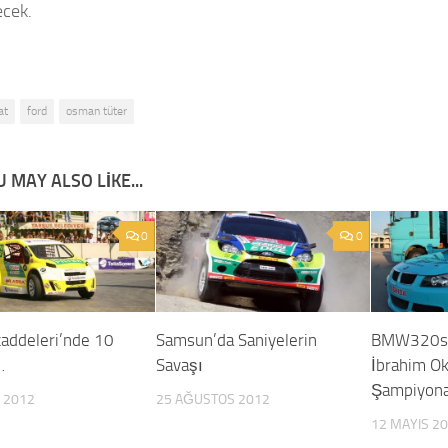
ecek.
at
ford
osman tüter
 MAY ALSO LIKE...
0
0
caddeleri’nde 10
Samsun’da Saniyelerin
BMW320si 
…
Savaşı
İbrahim O
Şampiyona
 2012
25 AĞUSTOS 2012
12 MAYIS 2