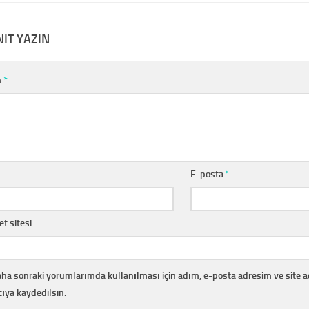
NIT YAZIN
m
*
E-posta
*
et sitesi
ha sonraki yorumlarımda kullanılması için adım, e-posta adresim ve site 
cıya kaydedilsin.