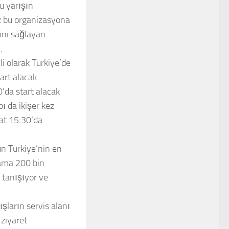
u yarışın
z bu organizasyona
ini sağlayan
.
i olarak Türkiye’de
art alacak.
’da start alacak
ı da ikişer kez
aat 15:30’da
ün Türkiye’nin en
lama 200 bin
e tanışıyor ve
şların servis alanı
 ziyaret