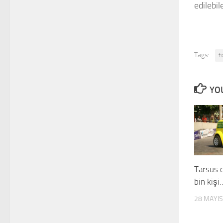
edilebil
Tags:
fi
YOU
Tarsus 
bin kişi
28 MAYIS