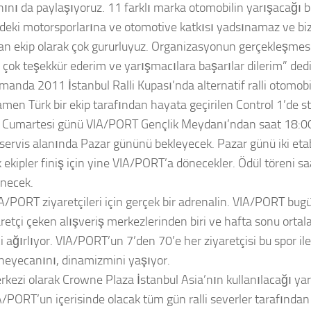
ını da paylaşıyoruz. 11 farklı marka otomobilin yarışacağı b
deki motorsporlarına ve otomotive katkısı yadsınamaz ve bi
an ekip olarak çok gururluyuz. Organizasyonun gerçekleşmes
 çok teşekkür ederim ve yarışmacılara başarılar dilerim” dedi
manda 2011 İstanbul Ralli Kupası’nda alternatif ralli otomobil
men Türk bir ekip tarafından hayata geçirilen Control 1’de st
k Cumartesi günü VIA/PORT Gençlik Meydanı’ndan saat 18:00
, servis alanında Pazar gününü bekleyecek. Pazar günü iki etab
 ekipler finiş için yine VIA/PORT’a dönecekler. Ödül töreni s
necek.
VIA/PORT ziyaretçileri için gerçek bir adrenalin. VIA/PORT bug
aretçi çeken alışveriş merkezlerinden biri ve hafta sonu orta
i ağırlıyor. VIA/PORT’un 7’den 70’e her ziyaretçisi bu spor il
n heyecanını, dinamizmini yaşıyor.
rkezi olarak Crowne Plaza İstanbul Asia’nın kullanılacağı yarı
A/PORT’un içerisinde olacak tüm gün ralli severler tarafından