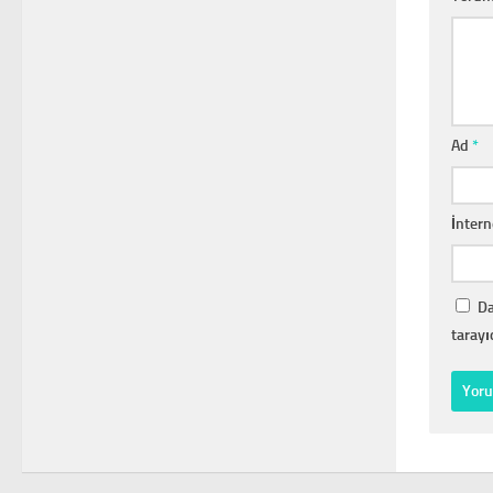
Ad
*
İntern
Da
tarayı