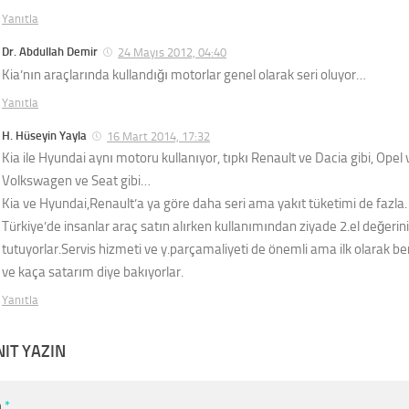
Yanıtla
Dr. Abdullah Demir
24 Mayıs 2012, 04:40
Kia’nın araçlarında kullandığı motorlar genel olarak seri oluyor…
Yanıtla
H. Hüseyin Yayla
16 Mart 2014, 17:32
Kia ile Hyundai aynı motoru kullanıyor, tıpkı Renault ve Dacia gibi, Opel 
Volkswagen ve Seat gibi…
Kia ve Hyundai,Renault’a ya göre daha seri ama yakıt tüketimi de fazla.
Türkiye’de insanlar araç satın alırken kullanımından ziyade 2.el değerin
tutuyorlar.Servis hizmeti ve y.parçamaliyeti de önemli ama ilk olarak be
ve kaça satarım diye bakıyorlar.
Yanıtla
NIT YAZIN
m
*