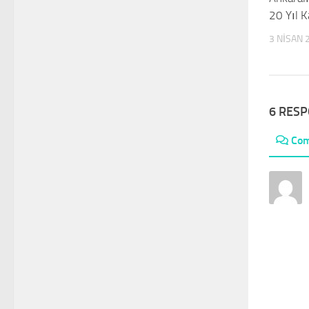
20 Yıl 
3 NISAN 
6 RES
Co