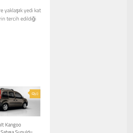
re yaklaşık yedi kat
n tercih edildiği
0
ult Kangoo
 Satışa Sunuldu