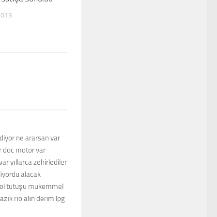
2013
iyor ne ararsan var
or doc motor var
r yıllarca zehirlediler
iyordu alacak
 yol tutuşu mukemmel
zık rıo alın derim lpg