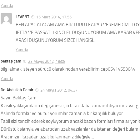
Yanıtla
LEVENT
15 Mart 2014, 17:55
BEN ARAC ALACAM AMA BİR TÜRLÜ KARAR VEREMEDİM ..TO
JETTA VE PASSAT ..İKİNCİ EL DÜŞÜNÜYORUM AMA KARAR VE
ARASI DÜŞÜNÜYORUM SİZCE HANGİSİ…
Yanıtla
bektaş çam
23 Mayıs 2012, 18:08
bilgi almak isteyen sürücü olarak rıodan verebilirim cep05414553644
Yanıtla
Dr. Abdullah Demir
24 Mayıs 2012, 04:37
Sayın Bektaş Çam,
Klasik yaklaşımların değişmesi için biraz daha zaman ihtiyacımız var g
Aslında formlar ve bu tür yorumlar zamanla bir karşılık buluyor…
Tabii sizi tenzih ederek söylüyorum ancakl bazen formları firmalar yönl
Dürüstük siarıyla ve abartıdan uzak yazılanlar da istenen değeri bulam
Aracınızın kazadan uzak kullanmanız dileğiyle…