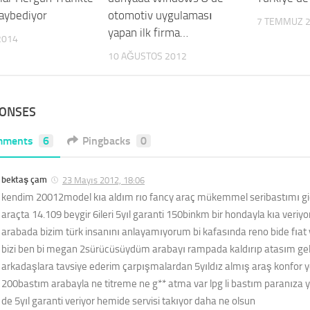
Kaybediyor
otomotiv uygulaması
7 TEMMUZ 
yapan ilk firma…
2014
10 AĞUSTOS 2012
PONSES
mments
6
Pingbacks
0
bektaş çam
23 Mayıs 2012, 18:06
kendim 20012model kıa aldım rıo fancy araç mükemmel seribastımı gid
araçta 14.109 beygir 6ileri 5yıl garanti 150binkm bir hondayla kıa veriy
arabada bizim türk insanını anlayamıyorum bi kafasında reno bide fıat va
bizi ben bi megan 2sürücüsüydüm arabayı rampada kaldırıp atasım gel
arkadaşlara tavsiye ederim çarpışmalardan 5yıldız almış araş konfor
200bastım arabayla ne titreme ne g** atma var lpg li bastım paranıza ya
de 5yıl garanti veriyor hemide servisi takıyor daha ne olsun