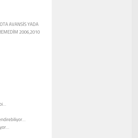
YOTA AVANSİS YADA
REMEDİM 2006,2010
ibi…
endirebiliyor…
ıyor…