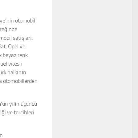
iye’nin otomobil
yreğinde
obil satışları,
iat, Opel ve
ok beyaz renk
el vitesli
Türk halkının
sa otomobillerden
m
‘un yılın üçüncü
ği ve tercihleri
an