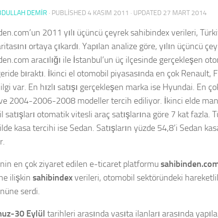
BDULLAH DEMİR
· PUBLISHED
4 KASIM 2011
· UPDATED
27 MART 2014
den.com’un 2011 yılı üçüncü çeyrek sahibindex verileri, Türk
ritasını ortaya çıkardı. Yapılan analize göre, yılın üçüncü çe
en.com aracılığı ile İstanbul’un üç ilçesinde gerçekleşen otom
geride bıraktı. İkinci el otomobil piyasasında en çok Renault, F
 ilgi var. En hızlı satışı gerçekleşen marka ise Hyundai. En ç
 ve 2004-2006-2008 modeller tercih ediliyor. İkinci elde manu
 satışları otomatik vitesli araç satışlarına göre 7 kat fazla. 
lde kasa tercihi ise Sedan. Satışların yüzde 54,8’i Sedan ka
r.
’nin en çok ziyaret edilen e-ticaret platformu
sahibinden.co
ne ilişkin
sahibindex
verileri, otomobil sektöründeki hareketlili
önüne serdi.
uz-30 Eylül
tarihleri arasında vasıta ilanları arasında yapıl