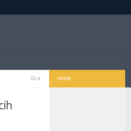
6
MORE
cih