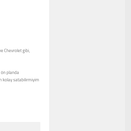
ve Chevrolet gibi,
i ön planda
n kolay satabilirmiyim