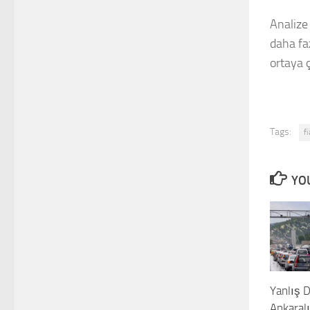
Analize 
daha faz
ortaya ç
Tags:
fi
YOU
Yanlış 
Ankaralı