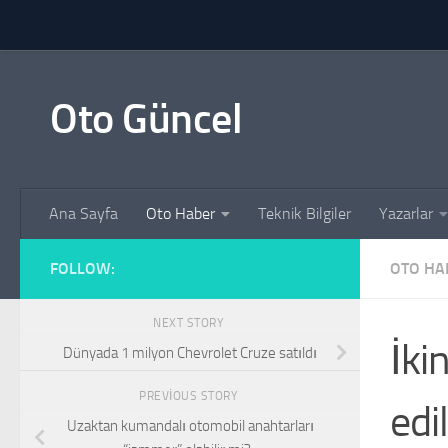
Skip to content
Oto Güncel
Ana Sayfa
Oto Haber
Teknik Bilgiler
Yazarlar
FOLLOW:
OTO HA
NEXT STORY
İki
Dünyada 1 milyon Chevrolet Cruze satıldı
PREVIOUS STORY
edi
Uzaktan kumandalı otomobil anahtarları