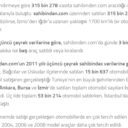
endirmeye göre
315 bin 278
vasıta sahibinden.com aracılığı i
ılarıyla buluştu.
sahibinden.com
üzerinden satılan
315 bin 
izilirse, İzmir’den Iğdır’a uzanan yaklaşık 1700 km’lik bir oto
r.
üncü çeyrek verilerine göre,
sahibinden.com’da günde
3 bi
dakika ise
beş
araç satıldı veya kiralandı.
den.com’un 2011 yılı üçüncü çeyrek sahibindex verilerine 
, Bağcılar ve Üsküdar ilçelerinde satılan
15 bin 637
otomobil
l satışının gerçekleştiği Türkiye’nin en büyük şehirlerinden İ
Ankara, Bursa
ve
İzmir
‘de satılan toplam otomobil sayıları İ
i. Üç ilde toplam
53 bin 214
otomobil satılırken, İstanbul’d
laştı.
nemde satışı gerçekleşen otomobillerde en çok tercih edilen
, 2004, 2006 ve 2008 model araçlar daha çok tercih edildi.