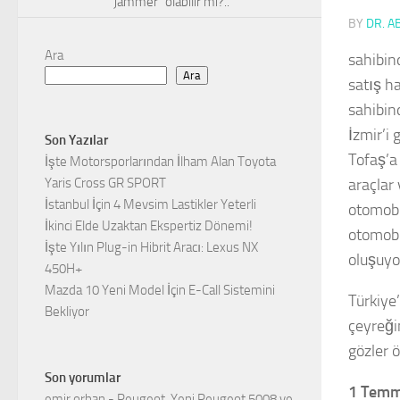
“jammer” olabilir mi?..
BY
DR. A
Ara
sahibin
Ara
satış ha
sahibind
İzmir’i 
Son Yazılar
Tofaş’a
İşte Motorsporlarından İlham Alan Toyota
Yaris Cross GR SPORT
araçlar
İstanbul İçin 4 Mevsim Lastikler Yeterli
otomobil
İkinci Elde Uzaktan Ekspertiz Dönemi!
otomobi
İşte Yılın Plug-in Hibrit Aracı: Lexus NX
oluşuyo
450H+
Mazda 10 Yeni Model İçin E-Call Sistemini
Türkiye
Bekliyor
çeyreği
gözler 
Son yorumlar
1 Temm
emir orhan
-
Peugeot, Yeni Peugeot 5008 ve