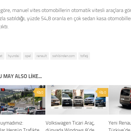
göre, manuel vites otomobillerin otomatik vitesli araçlara gö
la satıldığı, yüzde 54,8 oranla en çok sedan kasa otomobilleri
ıktı.
at
hyundai
opel
renault
sahibinden.com
tofaş
 MAY ALSO LIKE...
0
0
Duymadınız:
Volkswagen Ticari Araç,
Yeni Rena
lar Hergün Trafikte
dünyada Windows 8’de
Türkiye’de