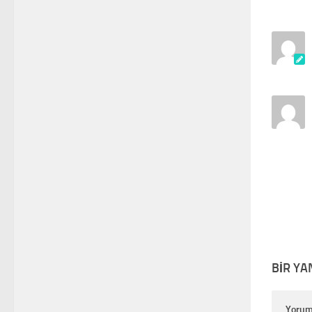
BIR YA
Yoru