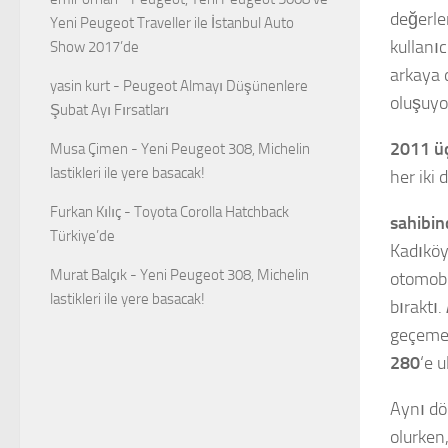
değerl
Yeni Peugeot Traveller ile İstanbul Auto
kullanıc
Show 2017’de
arkaya d
yasin kurt
-
Peugeot Almayı Düşünenlere
oluşuyo
Şubat Ayı Fırsatları
2011 üç
Musa Çimen
-
Yeni Peugeot 308, Michelin
lastikleri ile yere basacak!
her iki 
Furkan Kılıç
-
Toyota Corolla Hatchback
sahibin
Türkiye’de
Kadıköy
Murat Balçık
-
Yeni Peugeot 308, Michelin
otomobi
lastikleri ile yere basacak!
bıraktı.
geçemed
280
‘e u
Aynı dö
olurken