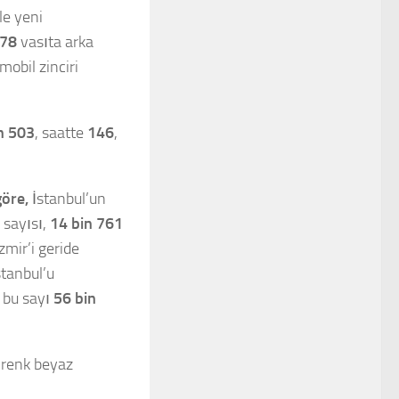
le yeni
278
vasıta arka
mobil zinciri
n 503
, saatte
146
,
göre,
İstanbul’un
 sayısı,
14 bin 761
zmir’i geride
stanbul’u
a bu sayı
56 bin
 renk beyaz