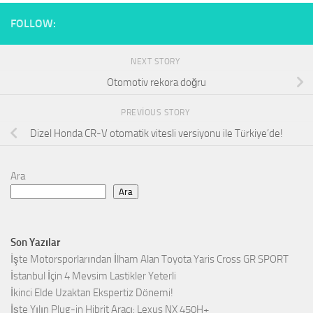
FOLLOW:
NEXT STORY
Otomotiv rekora doğru
PREVIOUS STORY
Dizel Honda CR-V otomatik vitesli versiyonu ile Türkiye’de!
Ara
Ara
Son Yazılar
İşte Motorsporlarından İlham Alan Toyota Yaris Cross GR SPORT
İstanbul İçin 4 Mevsim Lastikler Yeterli
İkinci Elde Uzaktan Ekspertiz Dönemi!
İşte Yılın Plug-in Hibrit Aracı: Lexus NX 450H+