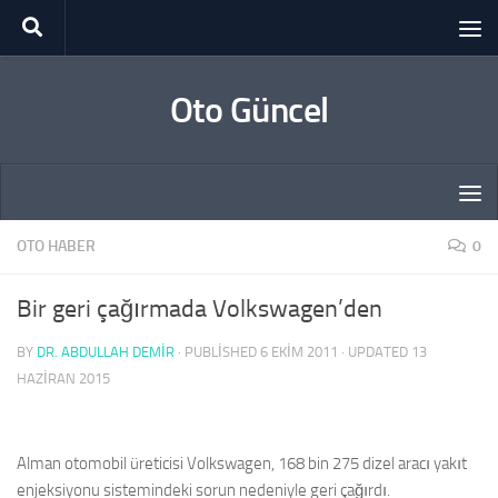
Skip to content
Oto Güncel
OTO HABER
0
Bir geri çağırmada Volkswagen’den
BY
DR. ABDULLAH DEMİR
· PUBLISHED
6 EKIM 2011
· UPDATED
13
HAZIRAN 2015
Alman otomobil üreticisi Volkswagen, 168 bin 275 dizel aracı yakıt
enjeksiyonu sistemindeki sorun nedeniyle geri çağırdı.