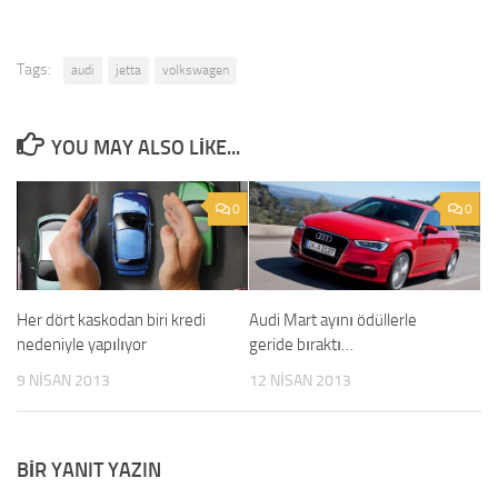
Tags:
audi
jetta
volkswagen
YOU MAY ALSO LIKE...
0
0
Her dört kaskodan biri kredi
Audi Mart ayını ödüllerle
nedeniyle yapılıyor
geride bıraktı…
9 NISAN 2013
12 NISAN 2013
BIR YANIT YAZIN