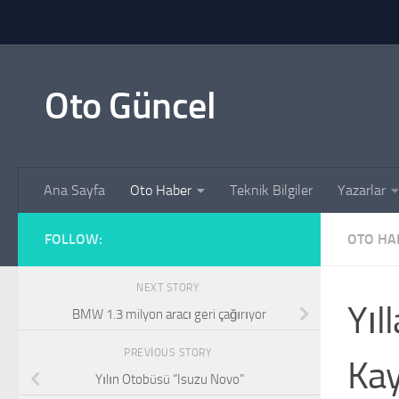
Skip to content
Oto Güncel
Ana Sayfa
Oto Haber
Teknik Bilgiler
Yazarlar
FOLLOW:
OTO HA
NEXT STORY
Yıl
BMW 1.3 milyon aracı geri çağırıyor
PREVIOUS STORY
Kay
Yılın Otobüsü “Isuzu Novo”