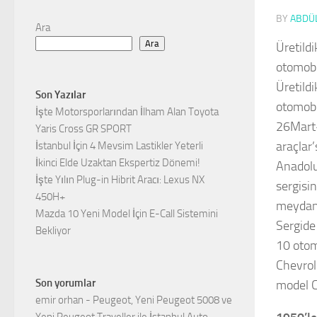
BY
ABDÜL
Ara
Ara
Üretild
otomobi
Üretild
Son Yazılar
otomobi
İşte Motorsporlarından İlham Alan Toyota
26Mart-
Yaris Cross GR SPORT
araçlar’
İstanbul İçin 4 Mevsim Lastikler Yeterli
İkinci Elde Uzaktan Ekspertiz Dönemi!
Anadolu
İşte Yılın Plug-in Hibrit Aracı: Lexus NX
sergisi
450H+
meydan 
Mazda 10 Yeni Model İçin E-Call Sistemini
Sergide
Bekliyor
10 otom
Chevrol
Son yorumlar
model C
emir orhan
-
Peugeot, Yeni Peugeot 5008 ve
Yeni Peugeot Traveller ile İstanbul Auto