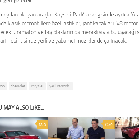
r geri gelecek
a meydan okuyan araçlar Kayseri Park’ta sergisinde ayrıca ‘Ar
nda klasik otomobillere özel lastikler, jant kapakları, V8 moto
necek. Gramafon ve taş plakların da meraklısıyla buluşacağı s
lların esintisinde yerli ve yabamcı müzikler de çalınacak.
mw
chevrolet
chrysler
yerli otomobil
 MAY ALSO LIKE...
0
0