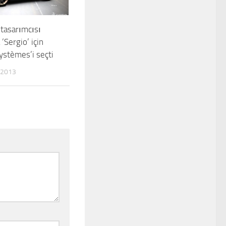
 tasarımcısı
 ‘Sergio’ için
ystèmes’i seçti
 2013