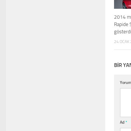
2014 mo
Rapide 
gösterd
24 OCAK 
BIR YA
Yoru
Ad
*