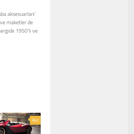
aba aksesuarları’
r ve maketler de
ergide 1950’li ve
0