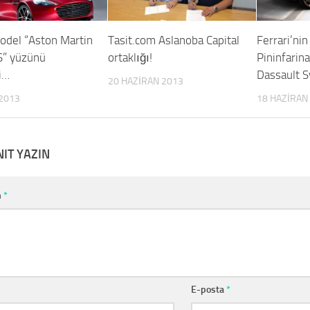
del “Aston Martin
Tasit.com Aslanoba Capital
Ferrari’nin
S” yüzünü
ortaklığı!
Pininfarina
i…
Dassault S
20 HAZIRAN 2013
2013
18 HAZIRAN
NIT YAZIN
m
*
E-posta
*