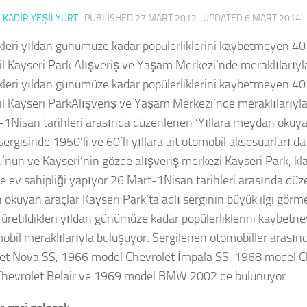
KADIR YEŞİLYURT
· PUBLISHED
27 MART 2012
· UPDATED
6 MART 2014
ikleri yıldan günümüze kadar popülerliklerini kaybetmeyen 40
l Kayseri Park Alışveriş ve Yaşam Merkezi’nde meraklılarıyl
ikleri yıldan günümüze kadar popülerliklerini kaybetmeyen 40
l Kayseri ParkAlışveriş ve Yaşam Merkezi’nde meraklılarıyla
1Nisan tarihleri arasında düzenlenen ‘Yıllara meydan okuy
sergisinde 1950’li ve 60’lı yıllara ait otomobil aksesuarları d
’nun ve Kayseri’nin gözde alışveriş merkezi Kayseri Park, kla
ne ev sahipliği yapıyor.26 Mart-1Nisan tarihleri arasında düz
okuyan araçlar Kayseri Park’ta adlı serginin büyük ilgi görme
 üretildikleri yıldan günümüze kadar popülerliklerini kaybetn
obil meraklılarıyla buluşuyor. Sergilenen otomobiller arası
et Nova SS, 1966 model Chevrolet İmpala SS, 1968 model C
hevrolet Belair ve 1969 model BMW 2002 de bulunuyor.