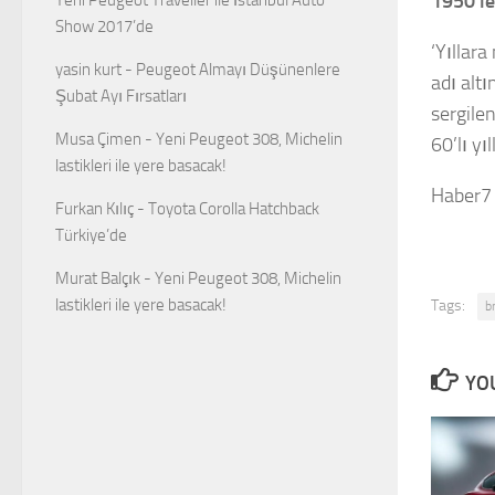
1950’le
Show 2017’de
‘Yıllar
yasin kurt
-
Peugeot Almayı Düşünenlere
adı altı
Şubat Ayı Fırsatları
sergile
Musa Çimen
-
Yeni Peugeot 308, Michelin
60’lı yı
lastikleri ile yere basacak!
Haber7
Furkan Kılıç
-
Toyota Corolla Hatchback
Türkiye’de
Murat Balçık
-
Yeni Peugeot 308, Michelin
lastikleri ile yere basacak!
Tags:
b
YOU