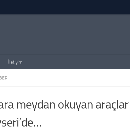
İletişim
BER
lara meydan okuyan araçlar
seri’de…