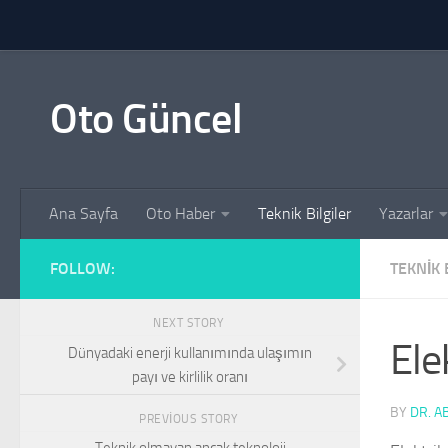
Skip to content
Oto Güncel
Ana Sayfa
Oto Haber
Teknik Bilgiler
Yazarlar
FOLLOW:
TEKNIK 
NEXT STORY
Ele
Dünyadaki enerji kullanımında ulaşımın
payı ve kirlilik oranı
BY
DR. A
PREVIOUS STORY