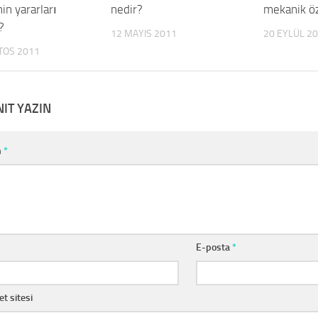
in yararları
nedir?
mekanik öze
?
12 MAYIS 2011
20 EYLÜL 2
TOS 2011
NIT YAZIN
m
*
E-posta
*
et sitesi