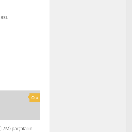
ası.
0
(T/M) parçaların