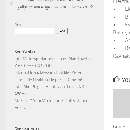
Teknik olmayan ancak teknoloji
Elektri
geliştirmeye engel bazı zorluklar nelerdir?
•
El
•
Bi
•
Ev
Ara
Ara
Batary
•
Ar
•
Ba
Son Yazılar
Kaynak
İşte Motorsporlarından İlham Alan Toyota
Yaris Cross GR SPORT
İstanbul İçin 4 Mevsim Lastikler Yeterli
YOU
İkinci Elde Uzaktan Ekspertiz Dönemi!
İşte Yılın Plug-in Hibrit Aracı: Lexus NX
450H+
Mazda 10 Yeni Model İçin E-Call Sistemini
Bekliyor
Güneşte
Son yorumlar