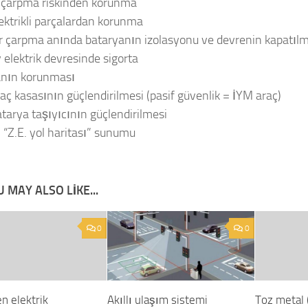
k çarpma riskinden korunma
ektrikli parçalardan korunma
r çarpma anında bataryanın izolasyonu ve devrenin kapatılm
 elektrik devresinde sigorta
anın korunması
aç kasasının güçlendirilmesi (pasif güvenlik = İYM araç)
tarya taşıyıcının güçlendirilmesi
:
“
Z.E. yol haritası”
sunumu
 MAY ALSO LIKE...
0
0
n elektrik
Akıllı ulaşım sistemi
Toz metal 