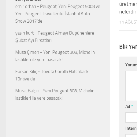
üretmen
emir orhan
-
Peugeot, Yeni Peugeot 5008 ve
nelerdir
Yeni Peugeot Traveller ile İstanbul Auto
Show 2017’de
11 AĞUS
yasin kurt
-
Peugeot Almayı Düşünenlere
Şubat Ayı Fırsatları
BIR YA
Musa Çimen
-
Yeni Peugeot 308, Michelin
lastikleri ile yere basacak!
Yoru
Furkan Kılıç
-
Toyota Corolla Hatchback
Türkiye’de
Murat Balçık
-
Yeni Peugeot 308, Michelin
lastikleri ile yere basacak!
Ad
*
İntern