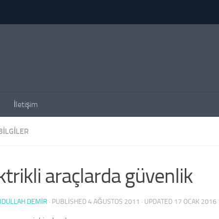
İletişim
BILGILER
ktrikli araçlarda güvenlik
BDULLAH DEMİR
· PUBLISHED
4 AĞUSTOS 2011
· UPDATED
17 OCAK 2016