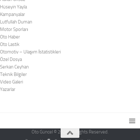
Hüseyin Yayla
Kampanyalar
Lutfullah Duman
Motor Sporları
Oto Haber
Oto Lastik
Otomotiv – Ulaşım İstatistikleri
Özel Dosya
Serkan Ceyhan
Teknik Bilgiler
Video Galeri
Yazarlar
Oto Güncel © 2026. All Rights Reserved.