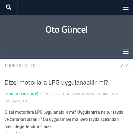
Skip to content
Oto Güncel
TEKNIK BILGILER
0
Dizel motorlara LPG uygulanabilir mi?
BY
ABDULLAH ÇALIŞIR
· PUBLISHED
14 TEMMUZ 2010
· UPDATED
20
HAZIRAN 2015
Dizel motorlara LPG uygulanabilir mi? Uygulanırsa ne tür fayda
ve zararları olabilir? Bu uygulamayı maliyet/fayda açısından
nasıl değerlendirir siniz?