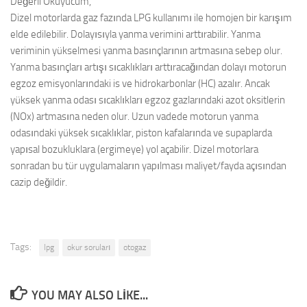
Değerli Okuyucum,
Dizel motorlarda gaz fazında LPG kullanımı ile homojen bir karışım
elde edilebilir. Dolayısıyla yanma verimini arttırabilir. Yanma
veriminin yükselmesi yanma basınçlarının artmasına sebep olur.
Yanma basınçları artışı sıcaklıkları arttıracağından dolayı motorun
egzoz emisyonlarındaki is ve hidrokarbonlar (HC) azalır. Ancak
yüksek yanma odası sıcaklıkları egzoz gazlarındaki azot oksitlerin
(NOx) artmasına neden olur. Uzun vadede motorun yanma
odasındaki yüksek sıcaklıklar, piston kafalarında ve supaplarda
yapısal bozukluklara (ergimeye) yol açabilir. Dizel motorlara
sonradan bu tür uygulamaların yapılması maliyet/fayda açısından
cazip değildir.
Tags:
lpg
okur soruları
otogaz
YOU MAY ALSO LIKE...