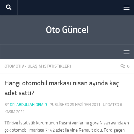
Skip to content
Oto Güncel
OTOMOTIV - ULAŞIM İSTATISTIKLERI
0
Hangi otomobil markası nisan ayında kaç
adet sattı?
BY
DR. ABDULLAH DEMİR
· PUBLISHED
25 HAZIRAN 2011
· UPDATED
6
KASIM 2021
Türkiye İstatistik Kurumunun Resmi verilerine göre Nisan ayında en
çok otomobil markası 7142 adet ile yine Renault oldu. Ford geçen