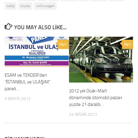
satış
toyota
volkswagen
YOU MAY ALSO LIKE...
0
0
ESAM ve TEKDER’den
“İSTANBUL ve ULAŞIM”
paneli…
2012 yılı Ocak-Mart
döneminde otomobil pazarı
9 MAYIS 2012
yüzde 21 daraldı…
24 NISAN 2012