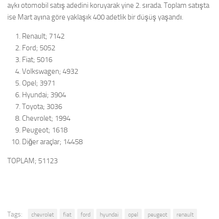
aykı otomobil satış adedini koruyarak yine 2. sırada. Toplam satışta
ise Mart ayına göre yaklaşık 400 adetlik bir düşüş yaşandı.
Renault; 7142
Ford; 5052
Fiat; 5016
Volkswagen; 4932
Opel; 3971
Hyundai; 3904
Toyota; 3036
Chevrolet; 1994
Peugeot; 1618
Diğer araçlar; 14458
TOPLAM; 51123
Tags:
chevrolet
fiat
ford
hyundai
opel
peugeot
renault