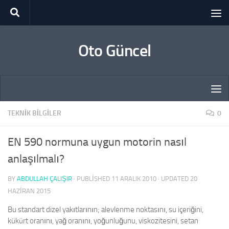
Skip to content
Oto Güncel
TEKNIK BILGILER
0
EN 590 normuna uygun motorin nasıl
anlaşılmalı?
BY
ABDULLAH ÇALIŞIR
· PUBLISHED
11 ARALIK 2010
· UPDATED
20
HAZIRAN 2015
Bu standart dizel yakıtlarının; alevlenme noktasını, su içeriğini,
kükürt oranını, yağ oranını, yoğunluğunu, viskozitesini, setan