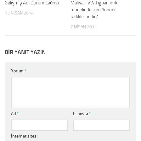
Gelişmiş Acil Durum Çağrısı
Makyajlı VW Tiguan’ın iki
modelindeki en önemli
13 NISAN 2014
farklılık nedir?
7 NISAN 2011
BIR YANIT YAZIN
Yorum
*
Ad
*
E-posta
*
İnternet sitesi