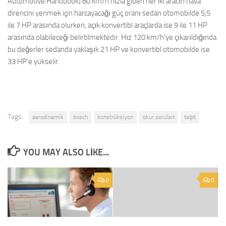
Automotive Handbook) 80 km/h hızla giden her iki aracın hava
direncini yenmek için harcayacağı güç oranı sedan otomobilde 5,5
ile 7 HP arasında olurken, açık konvertibl araçlarda ise 9 ile 11 HP
arasında olabileceği belirtilmektedir. Hız 120 km/h’ye çıkarıldığında
bu değerler sedanda yaklaşık 21 HP ve konvertibl otomobilde ise
33 HP’e yükselir.
Tags:
aerodinamik
bosch
konstrüksiyon
okur soruları
taşıt
YOU MAY ALSO LIKE...
0
0