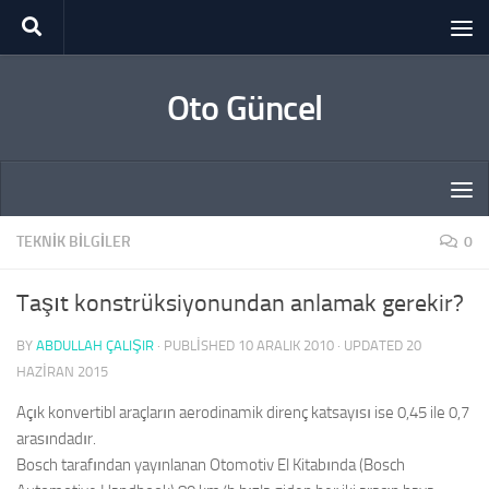
Skip to content
Oto Güncel
TEKNIK BILGILER
0
Taşıt konstrüksiyonundan anlamak gerekir?
BY
ABDULLAH ÇALIŞIR
· PUBLISHED
10 ARALIK 2010
· UPDATED
20
HAZIRAN 2015
Açık konvertibl araçların aerodinamik direnç katsayısı ise 0,45 ile 0,7
arasındadır.
Bosch tarafından yayınlanan Otomotiv El Kitabında (Bosch